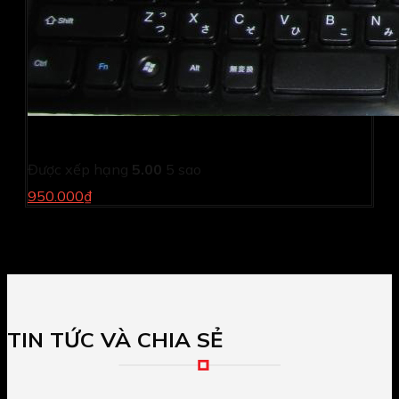
Bộ bàn phím, chuột Wireless iBUFFALO BSKBW10SBK
Được xếp hạng
5.00
5 sao
950.000₫
TIN TỨC VÀ CHIA SẺ