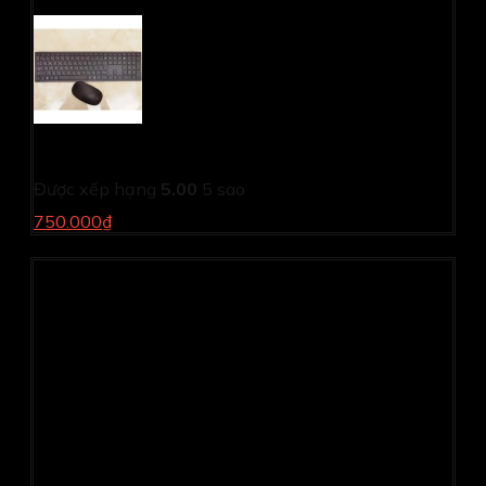
Bộ bàn phím song ngữ tiếng Nhật Dell KM636
Được xếp hạng
5.00
5 sao
750.000₫