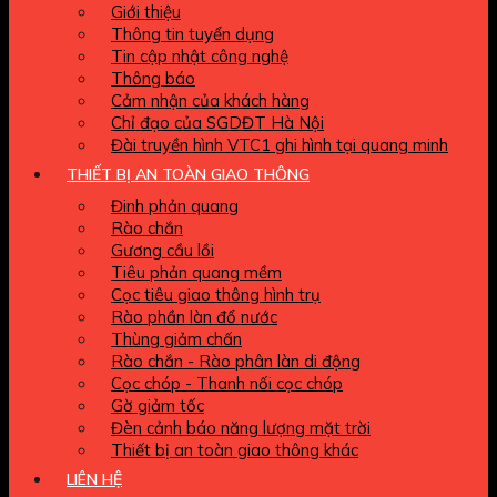
Giới thiệu
Thông tin tuyển dụng
Tin cập nhật công nghệ
Thông báo
Cảm nhận của khách hàng
Chỉ đạo của SGDĐT Hà Nội
Đài truyền hình VTC1 ghi hình tại quang minh
THIẾT BỊ AN TOÀN GIAO THÔNG
Đinh phản quang
Rào chắn
Gương cầu lồi
Tiêu phản quang mềm
Cọc tiêu giao thông hình trụ
Rào phần làn đổ nước
Thùng giảm chấn
Rào chắn - Rào phân làn di động
Cọc chóp - Thanh nối cọc chóp
Gờ giảm tốc
Đèn cảnh báo năng lượng mặt trời
Thiết bị an toàn giao thông khác
LIÊN HỆ