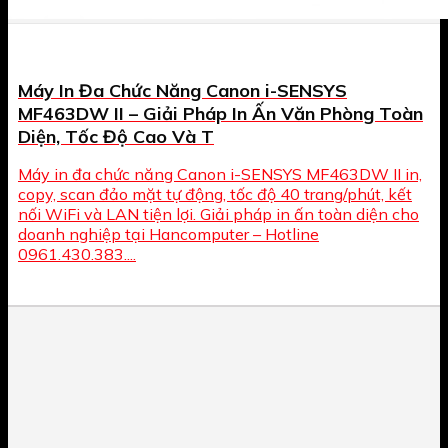
Máy In Đa Chức Năng Canon i-SENSYS
MF463DW II – Giải Pháp In Ấn Văn Phòng Toàn
Diện, Tốc Độ Cao Và T
Máy in đa chức năng Canon i-SENSYS MF463DW II in,
copy, scan đảo mặt tự động, tốc độ 40 trang/phút, kết
nối WiFi và LAN tiện lợi. Giải pháp in ấn toàn diện cho
doanh nghiệp tại Hancomputer – Hotline
0961.430.383....