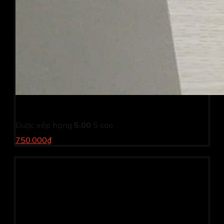
Bô bàn phím tiếng song ngữ tiếng Nhật Dell
Được xếp hạng
5.00
5 sao
750.000₫