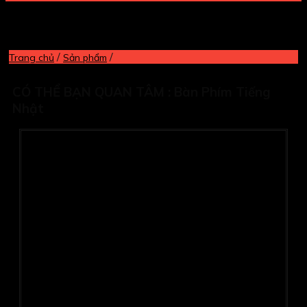
/
/
Trang chủ
Sản phẩm
CÓ THỂ BẠN QUAN TÂM :
Bàn Phím Tiếng
Nhật