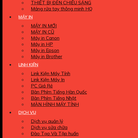
THIẾT BỊ ĐÈN CHIẾU SÁNG
Máng rửa tay thông minh HQ
MÁY IN
MÁY IN MỚI
MÁY IN CŨ
Máy in Canon
Máy in HP
Máy in Epson
Máy in Brother
LINH KIỆN
Link Kiện Máy Tính
Link Kiện Máy In
PC Giá Rẻ
Bàn Phím Tiếng Hàn Quốc
Bàn Phím Tiếng Nhật
MÀN HÌNH MÁY TÍNH
DỊCH VỤ
Dịch vụ quản lý
Dịch vụ sửa chữa
Đào Tạo Và Tập huấn