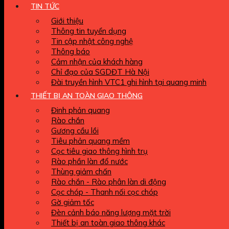
TIN TỨC
Giới thiệu
Thông tin tuyển dụng
Tin cập nhật công nghệ
Thông báo
Cảm nhận của khách hàng
Chỉ đạo của SGDĐT Hà Nội
Đài truyền hình VTC1 ghi hình tại quang minh
THIẾT BỊ AN TOÀN GIAO THÔNG
Đinh phản quang
Rào chắn
Gương cầu lồi
Tiêu phản quang mềm
Cọc tiêu giao thông hình trụ
Rào phần làn đổ nước
Thùng giảm chấn
Rào chắn - Rào phân làn di động
Cọc chóp - Thanh nối cọc chóp
Gờ giảm tốc
Đèn cảnh báo năng lượng mặt trời
Thiết bị an toàn giao thông khác