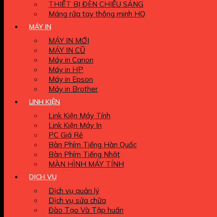
THIẾT BỊ ĐÈN CHIẾU SÁNG
Máng rửa tay thông minh HQ
MÁY IN
MÁY IN MỚI
MÁY IN CŨ
Máy in Canon
Máy in HP
Máy in Epson
Máy in Brother
LINH KIỆN
Link Kiện Máy Tính
Link Kiện Máy In
PC Giá Rẻ
Bàn Phím Tiếng Hàn Quốc
Bàn Phím Tiếng Nhật
MÀN HÌNH MÁY TÍNH
DỊCH VỤ
Dịch vụ quản lý
Dịch vụ sửa chữa
Đào Tạo Và Tập huấn