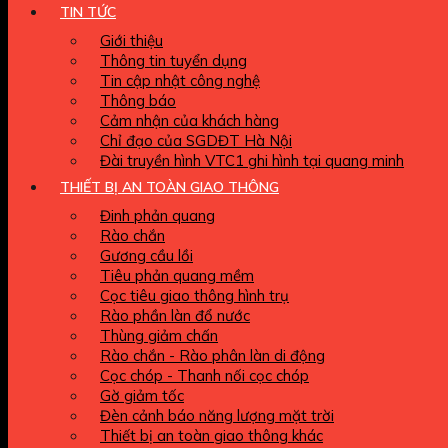
TIN TỨC
Giới thiệu
Thông tin tuyển dụng
Tin cập nhật công nghệ
Thông báo
Cảm nhận của khách hàng
Chỉ đạo của SGDĐT Hà Nội
Đài truyền hình VTC1 ghi hình tại quang minh
THIẾT BỊ AN TOÀN GIAO THÔNG
Đinh phản quang
Rào chắn
Gương cầu lồi
Tiêu phản quang mềm
Cọc tiêu giao thông hình trụ
Rào phần làn đổ nước
Thùng giảm chấn
Rào chắn - Rào phân làn di động
Cọc chóp - Thanh nối cọc chóp
Gờ giảm tốc
Đèn cảnh báo năng lượng mặt trời
Thiết bị an toàn giao thông khác