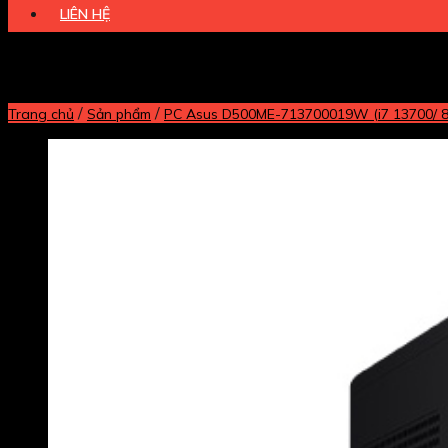
LIÊN HỆ
/
/
Trang chủ
Sản phẩm
PC Asus D500ME-713700019W (i7 13700/ 8G