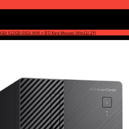
B/ 512GB SSD/ Wifi + BT/ Key/ Mouse/ Win11/ 2Y)