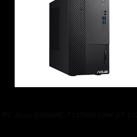
PC Asus D500ME-713700019W (i7 1370