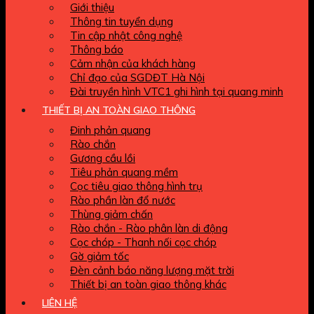
Giới thiệu
Thông tin tuyển dụng
Tin cập nhật công nghệ
Thông báo
Cảm nhận của khách hàng
Chỉ đạo của SGDĐT Hà Nội
Đài truyền hình VTC1 ghi hình tại quang minh
THIẾT BỊ AN TOÀN GIAO THÔNG
Đinh phản quang
Rào chắn
Gương cầu lồi
Tiêu phản quang mềm
Cọc tiêu giao thông hình trụ
Rào phần làn đổ nước
Thùng giảm chấn
Rào chắn - Rào phân làn di động
Cọc chóp - Thanh nối cọc chóp
Gờ giảm tốc
Đèn cảnh báo năng lượng mặt trời
Thiết bị an toàn giao thông khác
LIÊN HỆ