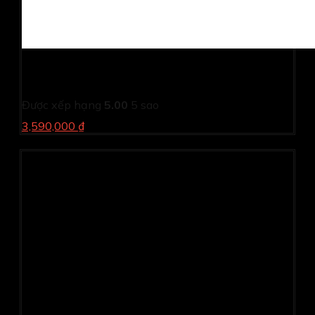
Màn hình Dell S2425H (23.8Inch/ Full HD/ 5ms/ 100HZ/
250cd/m2/ IPS/ Loa/ Silver/ 3 Year)
Được xếp hạng
5.00
5 sao
3,590,000 ₫