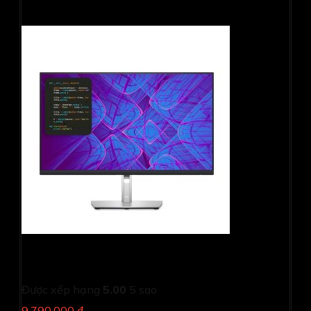
Màn hình đồ họa Dell P2723QE (27Inch/ 4K (3840 x
2400)/ 5ms/ 60HZ/ 350cd/m2/ IPS)
Được xếp hạng
5.00
5 sao
9,790,000 ₫