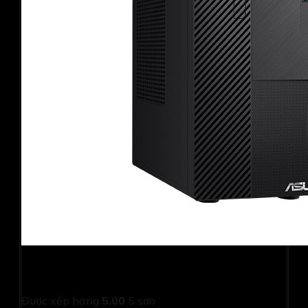
PC Asus D500ME-713700019W (i7 13700/ 8GB/
512GB SSD/ Wifi + BT/ Key/ Mouse/ Win11/ 2Y)
Được xếp hạng
5.00
5 sao