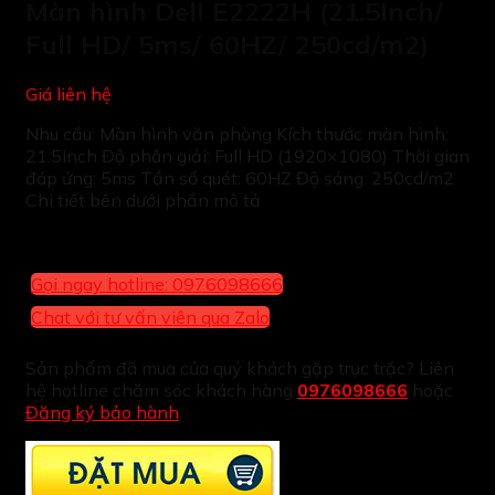
Màn hình Dell E2222H (21.5Inch/
Full HD/ 5ms/ 60HZ/ 250cd/m2)
Giá liên hệ
Nhu cầu: Màn hình văn phòng Kích thước màn hình:
21.5Inch Độ phân giải: Full HD (1920×1080) Thời gian
đáp ứng: 5ms Tần số quét: 60HZ Độ sáng: 250cd/m2
Chi tiết bên dưới phần mô tả
Gọi ngay hotline: 0976098666
Chat với tư vấn viên qua Zalo
Sản phẩm đã mua của quý khách gặp trục trặc? Liên
hệ hotline chăm sóc khách hàng
0976098666
hoặc
Đăng ký bảo hành