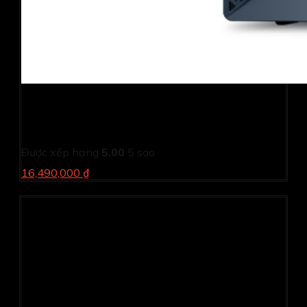
PC Dell Inspiron 3030S I53013W1-16G-512G (i5
14400/ 16GB/ 512GB SSD/ Wifi + BT/ Key/ Mouse/
Win11/ 1Y)
Được xếp hạng
5.00
5 sao
16,490,000 ₫