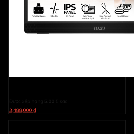
Màn hình di động MSI PRO MP161 (15.6Inch/ Full HD/
4ms/ 60HZ/ 250cd/m2/ IPS/ Loa/ Type-C)
Được xếp hạng
5.00
5 sao
3,488,000 ₫