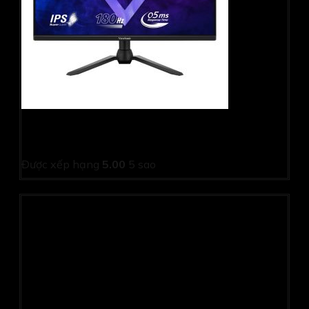
Màn hình gaming Viewsonic VX2528 (24.5Inch/ Full HD/
0,5ms/ 180Hz/ 250cd/m2/ IPS/ Loa)
Được xếp hạng
5.00
5 sao