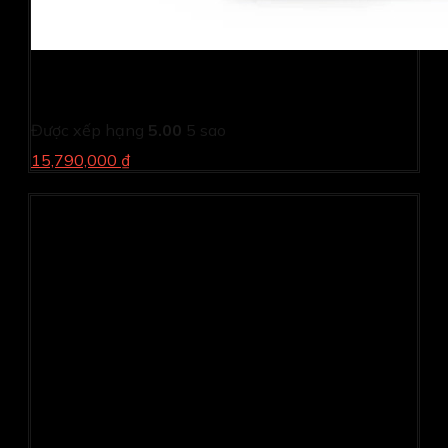
PC Dell Inspiron 3030MT T6FDR1 (i5 14400/ 8GB/
512GB SSD/ Wifi + BT/ Key/ Mouse/ Win11/ 2Y)
Được xếp hạng
5.00
5 sao
15,790,000 ₫