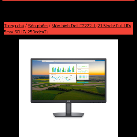
/
/
Trang chủ
Sản phẩm
Màn hình Dell E2222H (21.5Inch/ Full HD/
5ms/ 60HZ/ 250cd/m2)