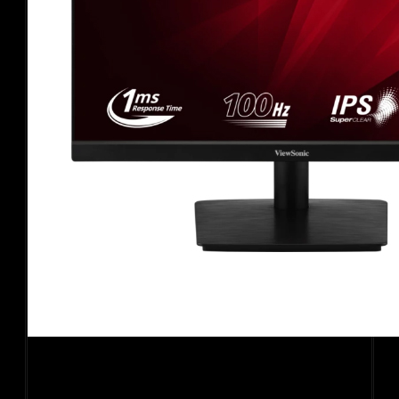
Màn hình Viewsonic VA2209-H (21.5Inch/ Full HD/ 4ms/
100HZ/ 250cd/m2/ IPS)