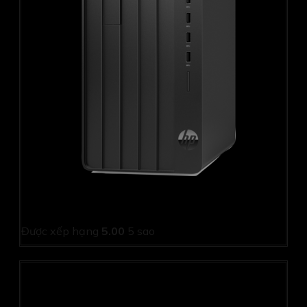
PC HP Pro Tower 280 G9 9E812PT (i5 12500/ 8GB/
256Gb SSD/ Wifi + BT/ Key/ Mouse/ Win11/ 1Y)
Được xếp hạng
5.00
5 sao