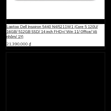
Laptop Dell Inspiron 5440 N4I5211W1 (Core 5 120U/
16GB/ 512GB SSD/ 14 inch FHD+/ Win 11/ Office/ Vỏ
nhôm/ 1Y)
21,390,000 ₫