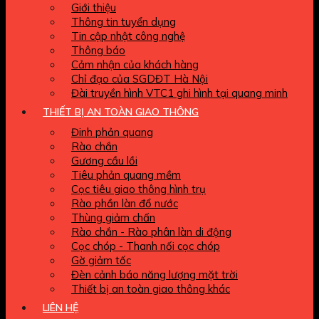
Giới thiệu
Thông tin tuyển dụng
Tin cập nhật công nghệ
Thông báo
Cảm nhận của khách hàng
Chỉ đạo của SGDĐT Hà Nội
Đài truyền hình VTC1 ghi hình tại quang minh
THIẾT BỊ AN TOÀN GIAO THÔNG
Đinh phản quang
Rào chắn
Gương cầu lồi
Tiêu phản quang mềm
Cọc tiêu giao thông hình trụ
Rào phần làn đổ nước
Thùng giảm chấn
Rào chắn - Rào phân làn di động
Cọc chóp - Thanh nối cọc chóp
Gờ giảm tốc
Đèn cảnh báo năng lượng mặt trời
Thiết bị an toàn giao thông khác
LIÊN HỆ