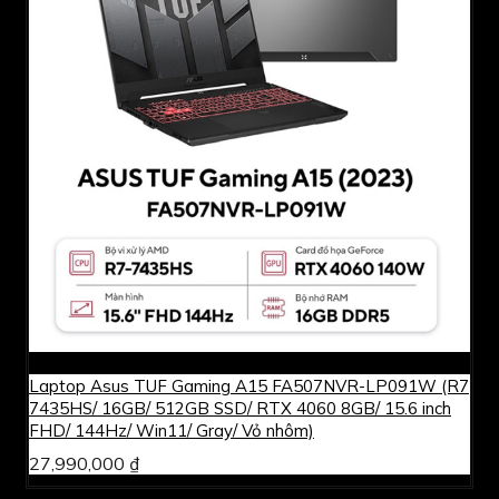
Laptop Asus TUF Gaming A15 FA507NVR-LP091W (R7
7435HS/ 16GB/ 512GB SSD/ RTX 4060 8GB/ 15.6 inch
FHD/ 144Hz/ Win11/ Gray/ Vỏ nhôm)
27,990,000 ₫