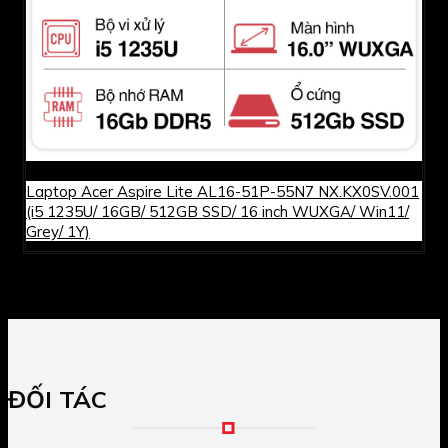
Laptop Acer Aspire Lite AL16-51P-55N7 NX.KX0SV.001
(i5 1235U/ 16GB/ 512GB SSD/ 16 inch WUXGA/ Win11/
Grey/ 1Y)
ĐỐI TÁC