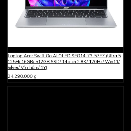
Laptop Acer Swift Go AI OLED SFG14-73-57FZ (Ultra 5
125H/ 16GB/ 512GB SSD/ 14 inch 2.8K/ 120Hz/ Win11/
Silver/ Vỏ nhôm/ 1Y)
24,290,000 ₫