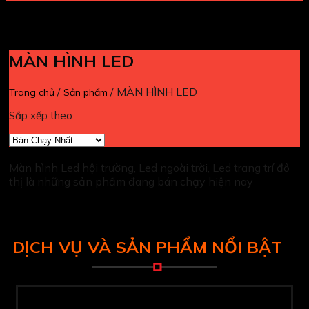
MÀN HÌNH LED
/
/
MÀN HÌNH LED
Trang chủ
Sản phẩm
Sắp xếp theo
Màn hình Led hội trường, Led ngoài trời, Led trang trí đô
thị là những sản phẩm đang bán chạy hiện nay
DỊCH VỤ VÀ SẢN PHẨM NỔI BẬT