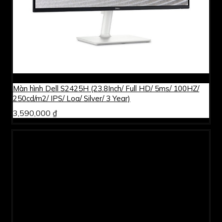
Màn hình Dell S2425H (23.8Inch/ Full HD/ 5ms/ 100HZ/
250cd/m2/ IPS/ Loa/ Silver/ 3 Year)
3,590,000 ₫