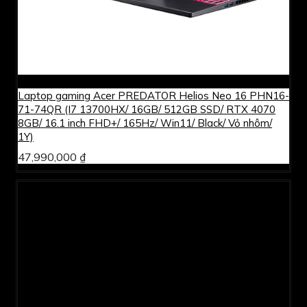
Laptop gaming Acer PREDATOR Helios Neo 16 PHN16-
71-74QR (I7 13700HX/ 16GB/ 512GB SSD/ RTX 4070
8GB/ 16.1 inch FHD+/ 165Hz/ Win11/ Black/ Vỏ nhôm/
1Y)
47,990,000 ₫