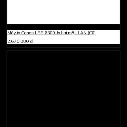
Máy in Canon LBP 6300-In hai mặt-LAN (Cũ)
2,670,000 đ