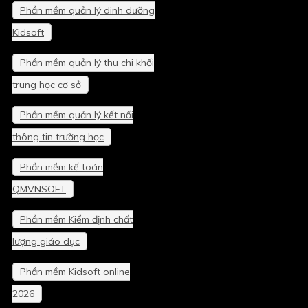
Phần mềm quản lý dinh dưỡng
Kidsoft
Phần mềm quản lý thu chi khối
trung học cơ sở
Phần mềm quản lý kết nối
thông tin trường học
Phần mềm kế toán
QMVNSOFT
Phần mềm Kiểm định chất
lượng giáo dục
Phần mềm Kidsoft online
2026