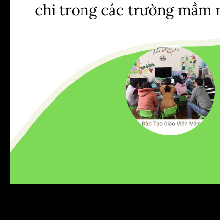
Giới Thiệu Phần Mềm Quản Lý Dinh Dưỡng và Báo Cáo
Thu Chi Kidsoft Online - Giải Pháp Tối Ưu Cho Các Trường
Mầm Non