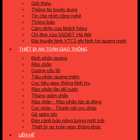
Giới thiệu
Thông tin tuyển dụng
Tin cập nhật công nghệ
Thông báo
Cảm nhận của khách hàng
Chỉ đạo của SGDĐT Hà Nội
Đài truyền hình VTC1 ghi hình tại quang minh
THIẾT BỊ AN TOÀN GIAO THÔNG
Đinh phản quang
Rào chắn
Gương cầu lồi
Tiêu phản quang mềm
Cọc tiêu giao thông hình trụ
Rào phần làn đổ nước
Thùng giảm chấn
Rào chắn - Rào phân làn di động
Cọc chóp - Thanh nối cọc chóp
Gờ giảm tốc
Đèn cảnh báo năng lượng mặt trời
Thiết bị an toàn giao thông khác
LIÊN HỆ