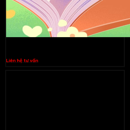
HƯỚNG DẪN SỬ DỤNG PHẦN MỀM KIDSOFT PHIÊN
BẢN 2025
Liên hệ tư vấn