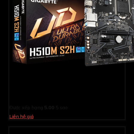
Mainboard GIGABYTE H510M S2H
Được xếp hạng
5.00
5 sao
Liên hệ giá