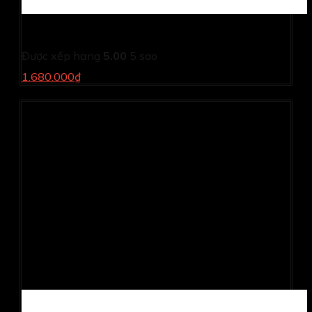
Bo mạch chủ Gigabyte GA H81M-S2PV
Được xếp hạng
5.00
5 sao
1.680.000₫