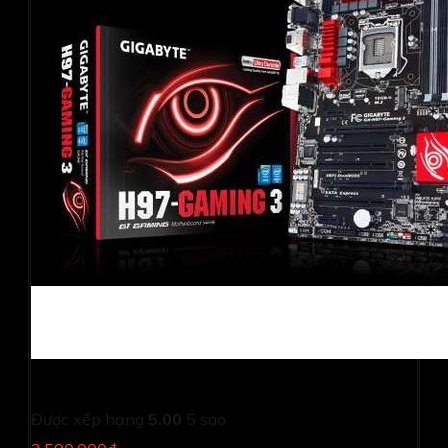
Bo mạch chủ Gigabyte GA-970A-D3P
Được xếp hạng
5.00
5 sao