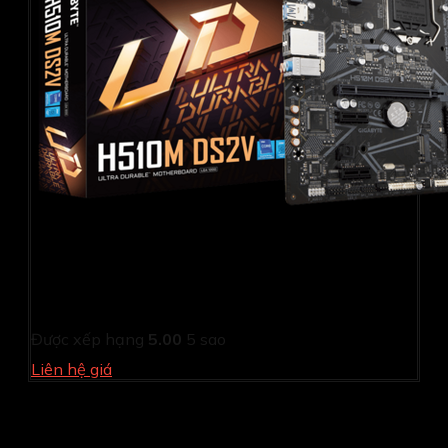
Mainboard GIGABYTE H510M DS2V
Được xếp hạng
5.00
5 sao
Liên hệ giá