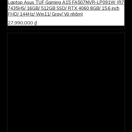
Laptop Asus TUF Gaming A15 FA507NVR-LP091W (R7
7435HS/ 16GB/ 512GB SSD/ RTX 4060 8GB/ 15.6 inch
FHD/ 144Hz/ Win11/ Gray/ Vỏ nhôm)
27,990,000 ₫