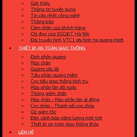
Giới thiệu
Thông tin tuyển dụng
Tin cập nhật công nghệ
Thông báo
Cảm nhận của khách hàng
Chỉ đạo của SGDĐT Hà Nội
Đài truyền hình VTC1 ghi hình tại quang minh
THIẾT BỊ AN TOÀN GIAO THÔNG
Đinh phản quang
Rào chắn
Gương cầu lồi
Tiêu phản quang mềm
Cọc tiêu giao thông hình trụ
Rào phần làn đổ nước
Thùng giảm chấn
Rào chắn - Rào phân làn di động
Cọc chóp - Thanh nối cọc chóp
Gờ giảm tốc
Đèn cảnh báo năng lượng mặt trời
Thiết bị an toàn giao thông khác
LIÊN HỆ