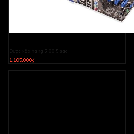
Bo mạch chủ Asus H61MK
Được xếp hạng
5.00
5 sao
1.185.000₫