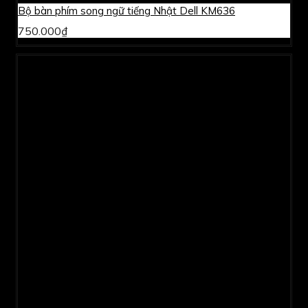
Bộ bàn phím song ngữ tiếng Nhật Dell KM636
750.000₫