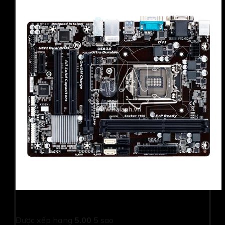
Bo mạch chủ Gigabyte B85M-D3H
Được xếp hạng
5.00
5 sao