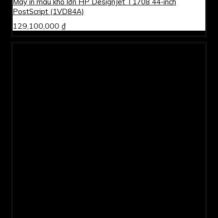
Máy in màu khổ lớn HP DesignJet T1708 44-inch
PostScript (1VD84A)
129,100,000 ₫