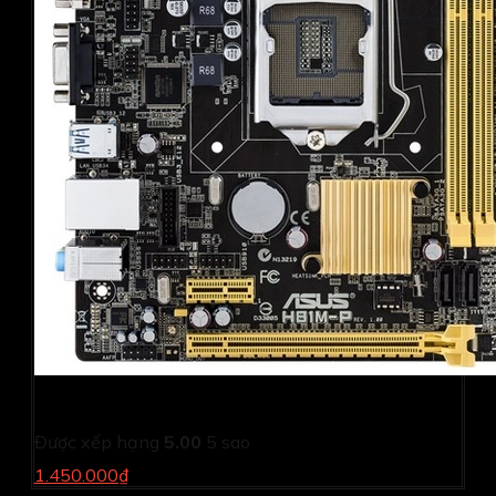
MAINBOARD ASUS™ H81M-P LGA1150
Được xếp hạng
5.00
5 sao
1.450.000₫