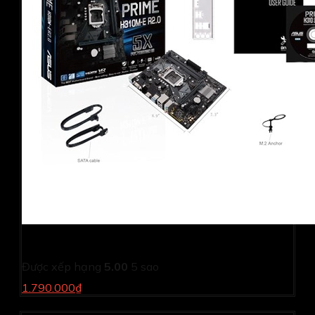
Mainboard ASUS PRIME H310M-E R2.0
Được xếp hạng
5.00
5 sao
1.790.000₫