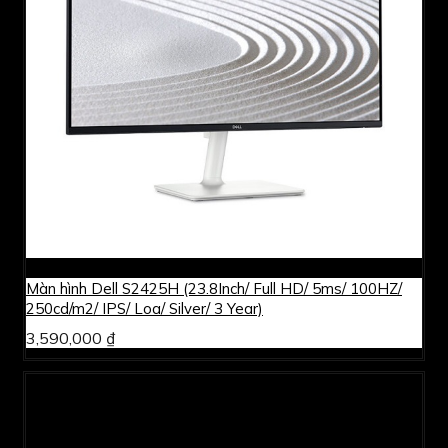
Màn hình Dell S2425H (23.8Inch/ Full HD/ 5ms/ 100HZ/
250cd/m2/ IPS/ Loa/ Silver/ 3 Year)
3,590,000 ₫