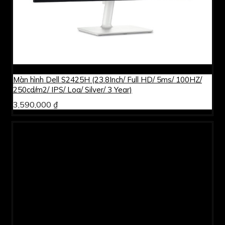
Màn hình Dell S2425H (23.8Inch/ Full HD/ 5ms/ 100HZ/
250cd/m2/ IPS/ Loa/ Silver/ 3 Year)
3,590,000 ₫