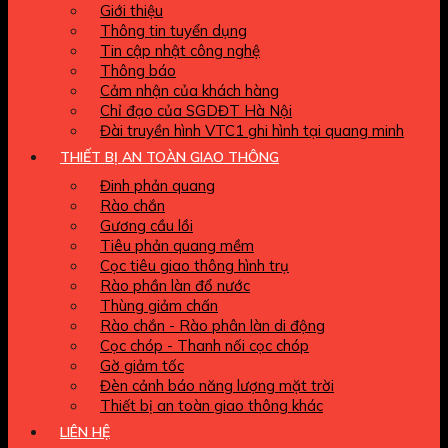
Giới thiệu
Thông tin tuyển dụng
Tin cập nhật công nghệ
Thông báo
Cảm nhận của khách hàng
Chỉ đạo của SGDĐT Hà Nội
Đài truyền hình VTC1 ghi hình tại quang minh
THIẾT BỊ AN TOÀN GIAO THÔNG
Đinh phản quang
Rào chắn
Gương cầu lồi
Tiêu phản quang mềm
Cọc tiêu giao thông hình trụ
Rào phần làn đổ nước
Thùng giảm chấn
Rào chắn - Rào phân làn di động
Cọc chóp - Thanh nối cọc chóp
Gờ giảm tốc
Đèn cảnh báo năng lượng mặt trời
Thiết bị an toàn giao thông khác
LIÊN HỆ