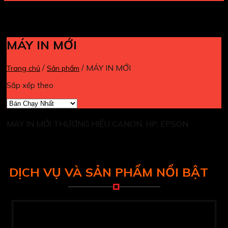
MÁY IN MỚI
/
/
MÁY IN MỚI
Trang chủ
Sản phẩm
Sắp xếp theo
MÁY IN MỚI THƯƠNG HIỆU CANON, HP, EPSON
DỊCH VỤ VÀ SẢN PHẨM NỔI BẬT