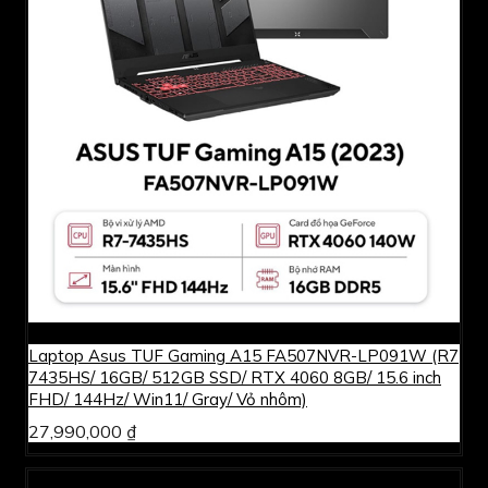
Laptop Asus TUF Gaming A15 FA507NVR-LP091W (R7
7435HS/ 16GB/ 512GB SSD/ RTX 4060 8GB/ 15.6 inch
FHD/ 144Hz/ Win11/ Gray/ Vỏ nhôm)
27,990,000 ₫