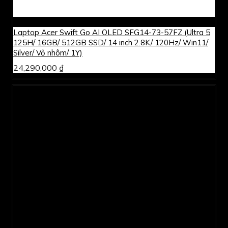
Laptop Acer Swift Go AI OLED SFG14-73-57FZ (Ultra 5
125H/ 16GB/ 512GB SSD/ 14 inch 2.8K/ 120Hz/ Win11/
Silver/ Vỏ nhôm/ 1Y)
24,290,000 ₫