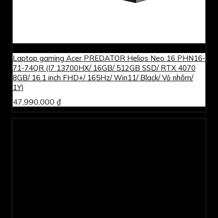
Laptop gaming Acer PREDATOR Helios Neo 16 PHN16-
71-74QR (I7 13700HX/ 16GB/ 512GB SSD/ RTX 4070
8GB/ 16.1 inch FHD+/ 165Hz/ Win11/ Black/ Vỏ nhôm/
1Y)
47,990,000 ₫