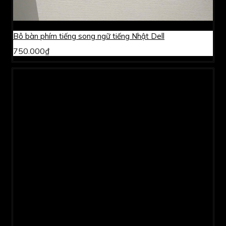
Bô bàn phím tiếng song ngữ tiếng Nhật Dell
750.000₫