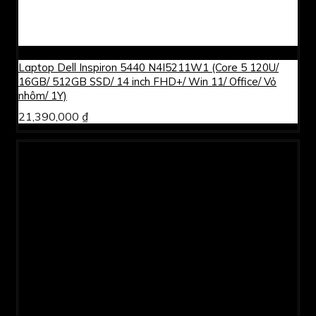
Laptop Dell Inspiron 5440 N4I5211W1 (Core 5 120U/
16GB/ 512GB SSD/ 14 inch FHD+/ Win 11/ Office/ Vỏ
nhôm/ 1Y)
21,390,000 ₫