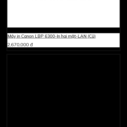
Máy in Canon LBP 6300-In hai mặt-LAN (Cũ)
2,670,000 đ