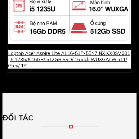
Laptop Acer Aspire Lite AL16-51P-55N7 NX.KX0SV.001
(i5 1235U/ 16GB/ 512GB SSD/ 16 inch WUXGA/ Win11/
Grey/ 1Y)
ĐỐI TÁC