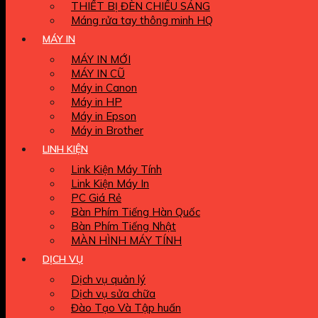
THIẾT BỊ ĐÈN CHIẾU SÁNG
Máng rửa tay thông minh HQ
MÁY IN
MÁY IN MỚI
MÁY IN CŨ
Máy in Canon
Máy in HP
Máy in Epson
Máy in Brother
LINH KIỆN
Link Kiện Máy Tính
Link Kiện Máy In
PC Giá Rẻ
Bàn Phím Tiếng Hàn Quốc
Bàn Phím Tiếng Nhật
MÀN HÌNH MÁY TÍNH
DỊCH VỤ
Dịch vụ quản lý
Dịch vụ sửa chữa
Đào Tạo Và Tập huấn