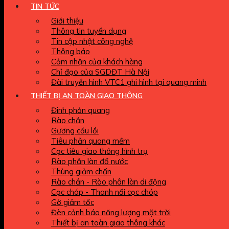
TIN TỨC
Giới thiệu
Thông tin tuyển dụng
Tin cập nhật công nghệ
Thông báo
Cảm nhận của khách hàng
Chỉ đạo của SGDĐT Hà Nội
Đài truyền hình VTC1 ghi hình tại quang minh
THIẾT BỊ AN TOÀN GIAO THÔNG
Đinh phản quang
Rào chắn
Gương cầu lồi
Tiêu phản quang mềm
Cọc tiêu giao thông hình trụ
Rào phần làn đổ nước
Thùng giảm chấn
Rào chắn - Rào phân làn di động
Cọc chóp - Thanh nối cọc chóp
Gờ giảm tốc
Đèn cảnh báo năng lượng mặt trời
Thiết bị an toàn giao thông khác