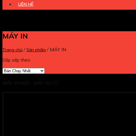
LIÊN HỆ
MÁY IN
/
/
MÁY IN
Trang chủ
Sản phẩm
Sắp xếp theo
MÁY IN MỚI - MÁY IN CŨ