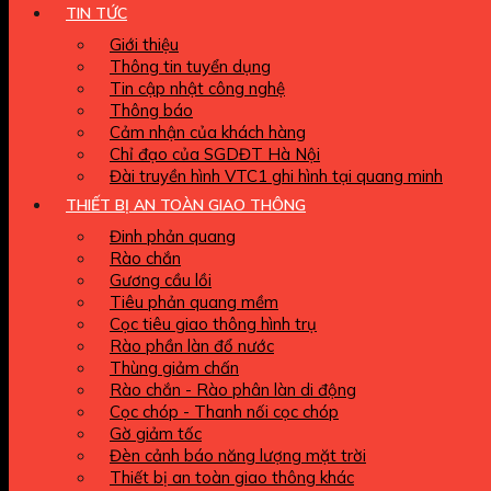
TIN TỨC
Giới thiệu
Thông tin tuyển dụng
Tin cập nhật công nghệ
Thông báo
Cảm nhận của khách hàng
Chỉ đạo của SGDĐT Hà Nội
Đài truyền hình VTC1 ghi hình tại quang minh
THIẾT BỊ AN TOÀN GIAO THÔNG
Đinh phản quang
Rào chắn
Gương cầu lồi
Tiêu phản quang mềm
Cọc tiêu giao thông hình trụ
Rào phần làn đổ nước
Thùng giảm chấn
Rào chắn - Rào phân làn di động
Cọc chóp - Thanh nối cọc chóp
Gờ giảm tốc
Đèn cảnh báo năng lượng mặt trời
Thiết bị an toàn giao thông khác