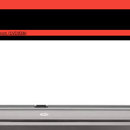
 inch (1VD83A)