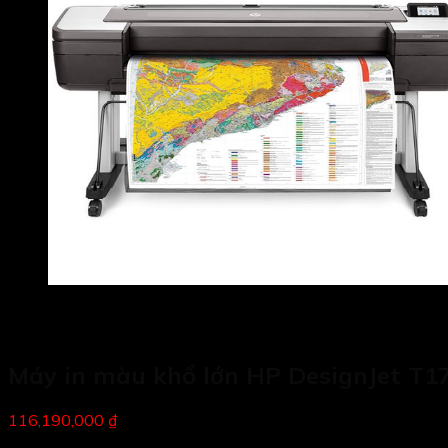
Máy in màu khổ lớn HP DesignJet T1
116,190,000 ₫