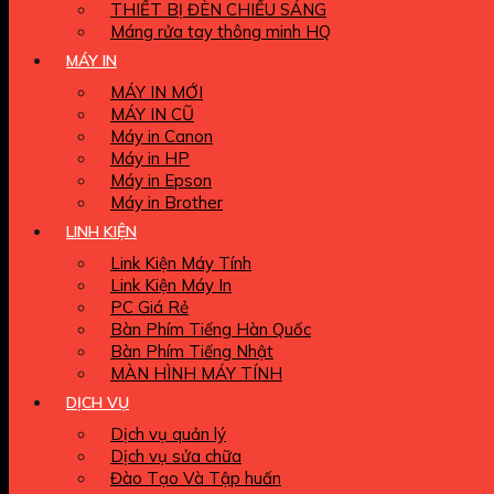
THIẾT BỊ ĐÈN CHIẾU SÁNG
Máng rửa tay thông minh HQ
MÁY IN
MÁY IN MỚI
MÁY IN CŨ
Máy in Canon
Máy in HP
Máy in Epson
Máy in Brother
LINH KIỆN
Link Kiện Máy Tính
Link Kiện Máy In
PC Giá Rẻ
Bàn Phím Tiếng Hàn Quốc
Bàn Phím Tiếng Nhật
MÀN HÌNH MÁY TÍNH
DỊCH VỤ
Dịch vụ quản lý
Dịch vụ sửa chữa
Đào Tạo Và Tập huấn