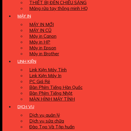
THIẾT BỊ ĐÈN CHIẾU SÁNG
Máng rửa tay thông minh HQ
MÁY IN
MÁY IN MỚI
MÁY IN CŨ
Máy in Canon
Máy in HP
Máy in Epson
Máy in Brother
LINH KIỆN
Link Kiện Máy Tính
Link Kiện Máy In
PC Giá Rẻ
Bàn Phím Tiếng Hàn Quốc
Bàn Phím Tiếng Nhật
MÀN HÌNH MÁY TÍNH
DỊCH VỤ
Dịch vụ quản lý
Dịch vụ sửa chữa
Đào Tạo Và Tập huấn