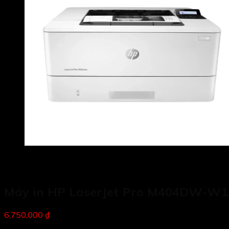
Máy in HP LaserJet Pro M404DW-W
6,750,000 ₫