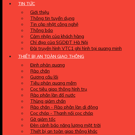
TIN TỨC
Giới thiệu
Thông tin tuyển dụng
Tin cập nhật công nghệ
Thông báo
Cảm nhận của khách hàng
Chỉ đạo của SGDĐT Hà Nội
Đài truyền hình VTC1 ghi hình tại quang minh
THIẾT BỊ AN TOÀN GIAO THÔNG
Đinh phản quang
Rào chắn
Gương cầu lồi
Tiêu phản quang mềm
Cọc tiêu giao thông hình trụ
Rào phần làn đổ nước
Thùng giảm chấn
Rào chắn - Rào phân làn di động
Cọc chóp - Thanh nối cọc chóp
Gờ giảm tốc
Đèn cảnh báo năng lượng mặt trời
Thiết bị an toàn giao thông khác