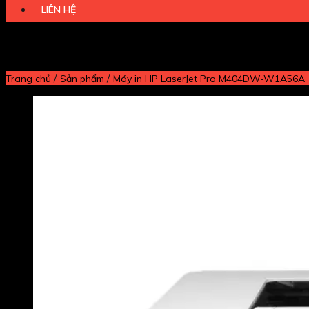
LIÊN HỆ
/
/
Trang chủ
Sản phẩm
Máy in HP LaserJet Pro M404DW-W1A56A