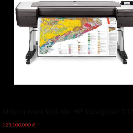
Máy in màu khổ lớn HP DesignJet T17
129,100,000 ₫