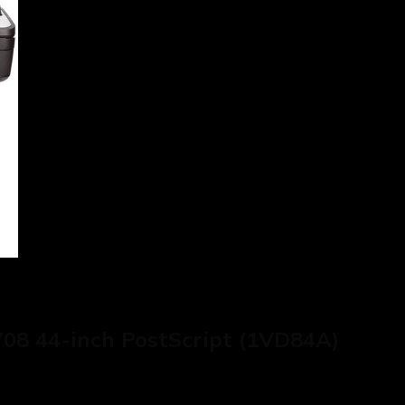
08 44-inch PostScript (1VD84A)