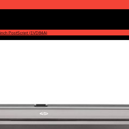
inch PostScript (1VD84A)