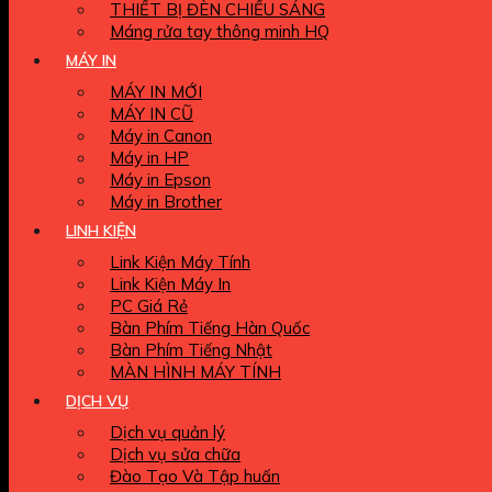
THIẾT BỊ ĐÈN CHIẾU SÁNG
Máng rửa tay thông minh HQ
MÁY IN
MÁY IN MỚI
MÁY IN CŨ
Máy in Canon
Máy in HP
Máy in Epson
Máy in Brother
LINH KIỆN
Link Kiện Máy Tính
Link Kiện Máy In
PC Giá Rẻ
Bàn Phím Tiếng Hàn Quốc
Bàn Phím Tiếng Nhật
MÀN HÌNH MÁY TÍNH
DỊCH VỤ
Dịch vụ quản lý
Dịch vụ sửa chữa
Đào Tạo Và Tập huấn