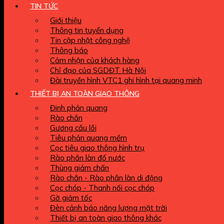
TIN TỨC
Giới thiệu
Thông tin tuyển dụng
Tin cập nhật công nghệ
Thông báo
Cảm nhận của khách hàng
Chỉ đạo của SGDĐT Hà Nội
Đài truyền hình VTC1 ghi hình tại quang minh
THIẾT BỊ AN TOÀN GIAO THÔNG
Đinh phản quang
Rào chắn
Gương cầu lồi
Tiêu phản quang mềm
Cọc tiêu giao thông hình trụ
Rào phần làn đổ nước
Thùng giảm chấn
Rào chắn - Rào phân làn di động
Cọc chóp - Thanh nối cọc chóp
Gờ giảm tốc
Đèn cảnh báo năng lượng mặt trời
Thiết bị an toàn giao thông khác