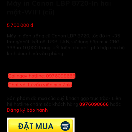
Máy in Canon LBP 8720-In hai
mặt-WIFI (cũ)
5,700,000 đ
Máy in đen trắng cũ Canon LBP 8720, tốc độ in ~35
trang/phút, kết nối USB, LAN, sử dụng hộp mực CRG-
333 in 10,000 trang. tiết kiệm chi phí , phù hợp cho hộ
kinh doanh và văn phòng.
Gọi ngay hotline: 0976098666
Chat với tư vấn viên qua Zalo
Sản phẩm đã mua của quý khách gặp trục trặc? Liên
hệ hotline chăm sóc khách hàng
0976098666
hoặc
Đăng ký bảo hành