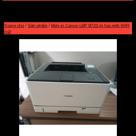
/
/
Trang chủ
Sản phẩm
Máy in Canon LBP 8720-In hai mặt-WIFI
(cũ)