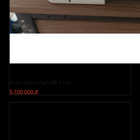
Máy in Canon LBP 8720-In hai mặt-WIFI (cũ)
Được xếp hạng
5.00
5 sao
5,700,000 đ