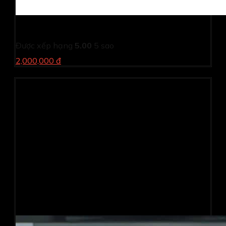
Máy in Canon LBP 2900 ( Cũ )
Được xếp hạng
5.00
5 sao
2,000,000 đ