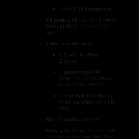
Khổ A3:
20 trang/phút
.
Độ phân giải:
Lên đến
2400 x
600 dpi
(hoặc 1200 x 1200
dpi).
Tính năng đặc biệt:
In 2 mặt tự động
(Duplex).
In qua mạng LAN
(Ethernet 10/100/1000
Base-T) và USB 2.0.
In trực tiếp từ USB
(tùy
phiên bản/tính năng mở
rộng).
Bộ nhớ chuẩn:
768 MB.
Khay giấy:
Khay cassette 250
tờ và khay đa năng 100 tờ (có