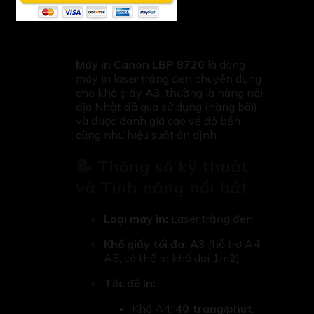
Máy in Canon LBP 8720
là dòng
máy in laser trắng đen chuyên dụng
cho khổ giấy
A3
, thường là hàng nội
địa Nhật đã qua sử dụng (hàng bãi)
và được đánh giá cao về độ bền
cũng như hiệu suất ổn định.
📝 Thông số kỹ thuật
và Tính năng nổi bật
Loại máy in:
Laser trắng đen.
Khổ giấy tối đa:
A3
(hỗ trợ A4,
A5, có thể in khổ dài 1m2).
Tốc độ in:
Khổ A4:
40 trang/phút
.