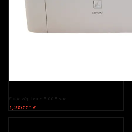
Máy in laser Canon LBP 3050 (Cũ)
Được xếp hạng
5.00
5 sao
1,480,000 đ