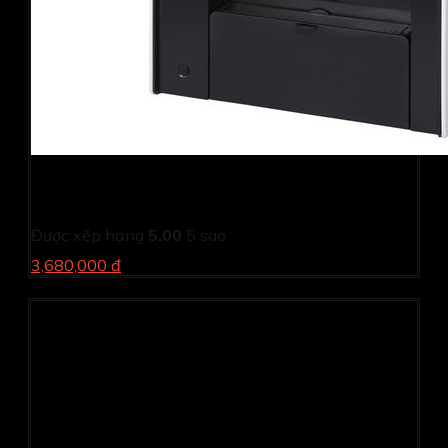
Máy in Canon MF 4890DW-Scan-Duplex-Copy-Wifi
(Cũ)
Được xếp hạng
5.00
5 sao
3,680,000 đ