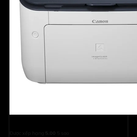
Máy in Canon LBP 6230dn-in hai mặt-LAN (Cũ)
Được xếp hạng
5.00
5 sao