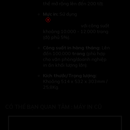
thể mở rộng lên đến 200 tờ).
Mực in:
Sử dụng
Cartridge 333
(Cardridge 14A)
với công suất
khoảng 10.000 - 12.000 trang
(độ phủ 5%).
Công suất in hàng tháng:
Lên
đến 100,000
trang
(phù hợp
cho văn phòng/doanh nghiệp
in ấn khối lượng lớn).
Kích thước/Trọng lượng:
Khoảng 514 x 532 x 303mm /
25,8Kg.
CÓ THỂ BẠN QUAN TÂM :
MÁY IN CŨ