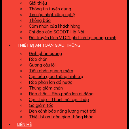
Giới thiệu
Thông tin tuyển dụng
Tin cập nhật công nghệ
Thông báo
Cảm nhận của khách hàng
Chỉ đạo của SGDĐT Hà Nội
Đài truyền hình VTC1 ghi hình tại quang minh
THIẾT BỊ AN TOÀN GIAO THÔNG
Đinh phản quang
Rào chắn
Gương cầu lồi
Tiêu phản quang mềm
Cọc tiêu giao thông hình trụ
Rào phần làn đổ nước
Thùng giảm chấn
Rào chắn - Rào phân làn di động
Cọc chóp - Thanh nối cọc chóp
Gờ giảm tốc
Đèn cảnh báo năng lượng mặt trời
Thiết bị an toàn giao thông khác
LIÊN HỆ