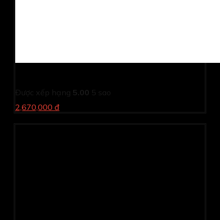
Máy in Canon LBP 6300-In hai mặt-LAN (Cũ)
Được xếp hạng
5.00
5 sao
2,670,000 đ