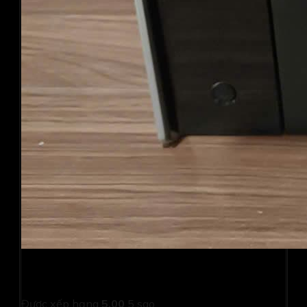
Máy in Canon MF 4870DN-In 2 mặt-Scan-Copy-ADF
(Cũ)
Được xếp hạng
5.00
5 sao