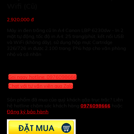
Wifi (Cũ)
2,920,000 đ
Máy in đen trắng cũ In A4 Canon LBP 6230dw - In 2
mặt tự động, tốc độ in A4: 25 trang/phút, kết nối USB
và WiFi (không dây), sử dụng hộp mực Cartridge
326/726 in được 2.100 trang. Phù hợp cho văn phòng
nhỏ và cá nhân
Gọi ngay hotline: 0976098666
Chat với tư vấn viên qua Zalo
Sản phẩm đã mua của quý khách gặp trục trặc? Liên
hệ hotline chăm sóc khách hàng
0976098666
hoặc
Đăng ký bảo hành