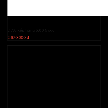
Máy in Canon LBP 6300-In hai mặt-LAN (Cũ)
Được xếp hạng
5.00
5 sao
2,670,000 đ