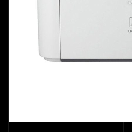
Máy in Canon LBP 2900 ( Cũ )