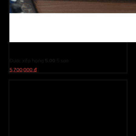
Máy in Canon LBP 8720-In hai mặt-WIFI (cũ)
Được xếp hạng
5.00
5 sao
5,700,000 đ