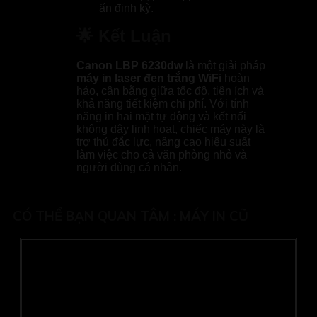
ấn định kỳ.
🌟 Kết Luận
Canon LBP 6230dw
là một giải pháp
máy in laser đen trắng WiFi
hoàn
hảo, cân bằng giữa tốc độ, tiện ích và
khả năng tiết kiệm chi phí. Với tính
năng in hai mặt tự động và kết nối
không dây linh hoạt, chiếc máy này là
trợ thủ đắc lực, nâng cao hiệu suất
làm việc cho cả văn phòng nhỏ và
người dùng cá nhân.
CÓ THỂ BẠN QUAN TÂM :
MÁY IN CŨ