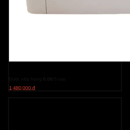
Máy in laser Canon LBP 3050 (Cũ)
Được xếp hạng
5.00
5 sao
1,480,000 đ