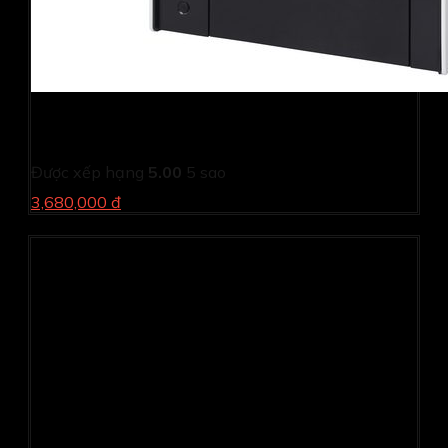
Máy in Canon MF 4890DW-Scan-Duplex-Copy-Wifi
(Cũ)
Được xếp hạng
5.00
5 sao
3,680,000 đ