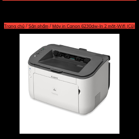
/
/
Trang chủ
Sản phẩm
Máy in Canon 6230dw-In 2 mặt-Wifi (Cũ)