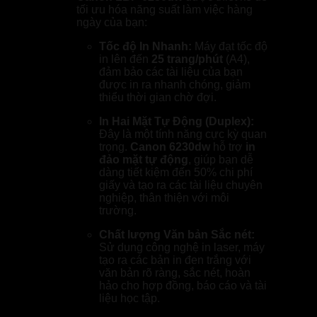
tối ưu hóa năng suất làm việc hàng
ngày của bạn:
Tốc độ In Nhanh:
Máy đạt tốc độ
in lên đến
25 trang/phút
(A4),
đảm bảo các tài liệu của bạn
được in ra nhanh chóng, giảm
thiểu thời gian chờ đợi.
In Hai Mặt Tự Động (Duplex):
Đây là một tính năng cực kỳ quan
trọng.
Canon 6230dw
hỗ trợ
in
đảo mặt tự động
, giúp bạn dễ
dàng tiết kiệm đến 50% chi phí
giấy và tạo ra các tài liệu chuyên
nghiệp, thân thiện với môi
trường.
Chất lượng Văn bản Sắc nét:
Sử dụng công nghệ in laser, máy
tạo ra các bản in đen trắng với
văn bản rõ ràng, sắc nét, hoàn
hảo cho hợp đồng, báo cáo và tài
liệu học tập.