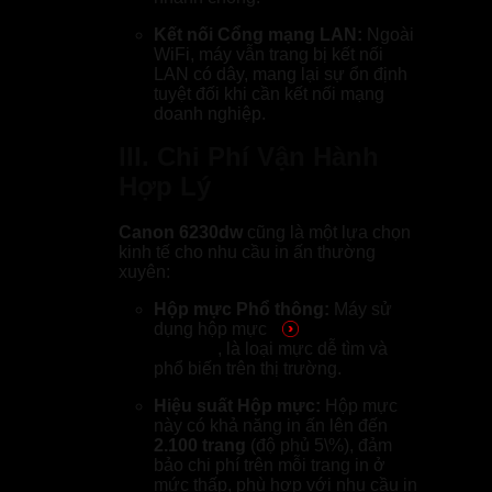
Kết nối Cổng mạng LAN:
Ngoài
WiFi, máy vẫn trang bị kết nối
LAN có dây, mang lại sự ổn định
tuyệt đối khi cần kết nối mạng
doanh nghiệp.
III. Chi Phí Vận Hành
Hợp Lý
Canon 6230dw
cũng là một lựa chọn
kinh tế cho nhu cầu in ấn thường
xuyên:
Hộp mực Phổ thông:
Máy sử
dụng hộp mực
Cartridge
326/726
, là loại mực dễ tìm và
phổ biến trên thị trường.
Hiệu suất Hộp mực:
Hộp mực
này có khả năng in ấn lên đến
2.100 trang
(độ phủ
5\%
), đảm
bảo chi phí trên mỗi trang in ở
mức thấp, phù hợp với nhu cầu in