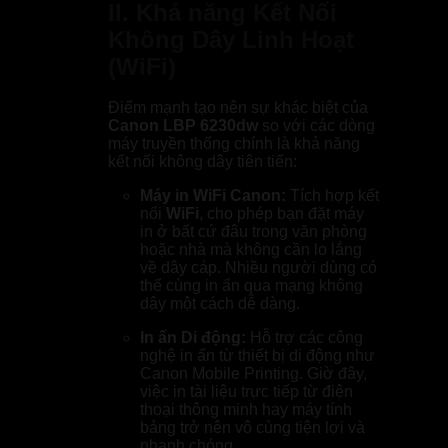
II. Khả năng Kết Nối
Không Dây Linh Hoạt
(WiFi)
Điểm mạnh tạo nên sự khác biệt của
Canon LBP 6230dw
so với các dòng
máy truyền thống chính là khả năng
kết nối không dây tiên tiến:
Máy in WiFi Canon:
Tích hợp kết
nối
WiFi
, cho phép bạn đặt máy
in ở bất cứ đâu trong văn phòng
hoặc nhà mà không cần lo lắng
về dây cáp. Nhiều người dùng có
thể cùng in ấn qua mạng không
dây một cách dễ dàng.
In ấn Di động:
Hỗ trợ các công
nghệ in ấn từ thiết bị di động như
Canon Mobile Printing. Giờ đây,
việc in tài liệu trực tiếp từ điện
thoại thông minh hay máy tính
bảng trở nên vô cùng tiện lợi và
nhanh chóng.