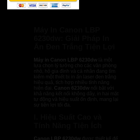
Máy In Canon LBP
6230dw: Giải Pháp In
Ấn Đen Trắng Tiện Lợi
Máy in Canon LBP 6230dw
là một
lựa chọn lý tưởng cho các văn phòng
nhỏ, hộ gia đình và cá nhân đang tìm
kiếm một thiết bị in ấn laser đen trắng
hiệu quả, tích hợp nhiều tính năng
hiện đại.
Canon 6230dw
nổi bật với
khả năng kết nối không dây, in hai mặt
tự động và hiệu suất ổn định, mang lại
sự tiện lợi tối đa.
I. Hiệu Suất Cao và
Tính Năng Tiện Ích
Canon LBP 6230dw
được thiết kế để