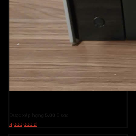
Máy in Canon MF 4870DN-In 2 mặt-Scan-Copy-ADF
(Cũ)
Được xếp hạng
5.00
5 sao
3,000,000 đ