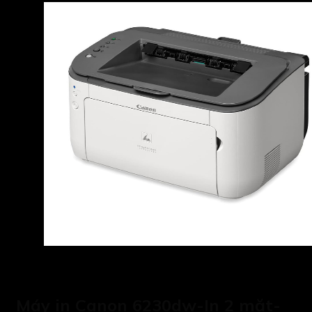
Máy in Canon 6230dw-In 2 mặt-