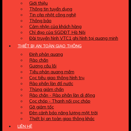
Giới thiệu
Thông tin tuyển dụng
Tin cập nhật công nghệ
Thông báo
Cảm nhận của khách hàng
Chỉ đạo của SGDĐT Hà Nội
Đài truyền hình VTC1 ghi hình tại quang minh
THIẾT BỊ AN TOÀN GIAO THÔNG
Đinh phản quang
Rào chắn
Gương cầu lồi
Tiêu phản quang mềm
Cọc tiêu giao thông hình trụ
Rào phần làn đổ nước
Thùng giảm chấn
Rào chắn - Rào phân làn di động
Cọc chóp - Thanh nối cọc chóp
Gờ giảm tốc
Đèn cảnh báo năng lượng mặt trời
Thiết bị an toàn giao thông khác
LIÊN HỆ