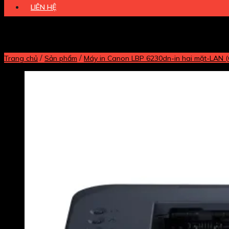
LIÊN HỆ
/
/
Trang chủ
Sản phẩm
Máy in Canon LBP 6230dn-in hai mặt-LAN (