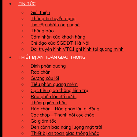
TIN TỨC
Giới thiệu
Thông tin tuyển dụng
Tin cập nhật công nghệ
Thông báo
Cảm nhận của khách hàng
Chỉ đạo của SGDĐT Hà Nội
Đài truyền hình VTC1 ghi hình tại quang minh
THIẾT BỊ AN TOÀN GIAO THÔNG
Đinh phản quang
Rào chắn
Gương cầu lồi
Tiêu phản quang mềm
Cọc tiêu giao thông hình trụ
Rào phần làn đổ nước
Thùng giảm chấn
Rào chắn - Rào phân làn di động
Cọc chóp - Thanh nối cọc chóp
Gờ giảm tốc
Đèn cảnh báo năng lượng mặt trời
Thiết bị an toàn giao thông khác