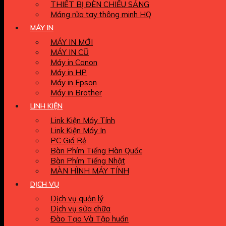
THIẾT BỊ ĐÈN CHIẾU SÁNG
Máng rửa tay thông minh HQ
MÁY IN
MÁY IN MỚI
MÁY IN CŨ
Máy in Canon
Máy in HP
Máy in Epson
Máy in Brother
LINH KIỆN
Link Kiện Máy Tính
Link Kiện Máy In
PC Giá Rẻ
Bàn Phím Tiếng Hàn Quốc
Bàn Phím Tiếng Nhật
MÀN HÌNH MÁY TÍNH
DỊCH VỤ
Dịch vụ quản lý
Dịch vụ sửa chữa
Đào Tạo Và Tập huấn