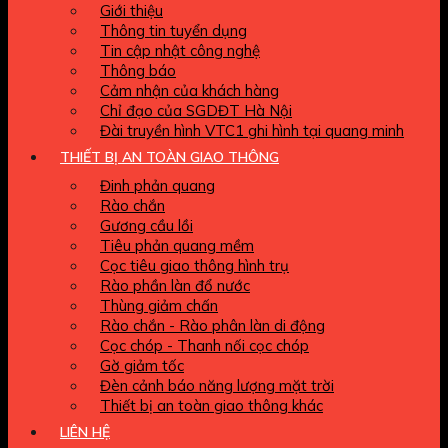
Giới thiệu
Thông tin tuyển dụng
Tin cập nhật công nghệ
Thông báo
Cảm nhận của khách hàng
Chỉ đạo của SGDĐT Hà Nội
Đài truyền hình VTC1 ghi hình tại quang minh
THIẾT BỊ AN TOÀN GIAO THÔNG
Đinh phản quang
Rào chắn
Gương cầu lồi
Tiêu phản quang mềm
Cọc tiêu giao thông hình trụ
Rào phần làn đổ nước
Thùng giảm chấn
Rào chắn - Rào phân làn di động
Cọc chóp - Thanh nối cọc chóp
Gờ giảm tốc
Đèn cảnh báo năng lượng mặt trời
Thiết bị an toàn giao thông khác
LIÊN HỆ