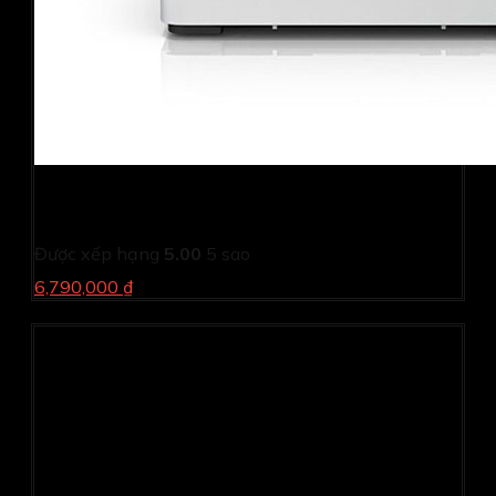
Máy in phun đen trắng đa chức năng Epson M2140
(Chức năng: In, Quét, Sao chép, In 2 mặt)
Được xếp hạng
5.00
5 sao
6,790,000 ₫