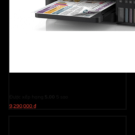
Máy in phun màu đa năng Epson Ecotank L6270 (In,
scan, Copy, Wifi, Duplex)
Được xếp hạng
5.00
5 sao
9,290,000 ₫