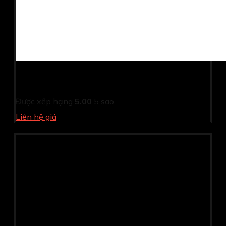
Máy in phun màu Epson Đa chức năng Ecotank L6290
(IN, QUÉT, SAO CHÉP, FAX, ĐẢO MẶT, ADF, WIFI)
Được xếp hạng
5.00
5 sao
Liên hệ giá