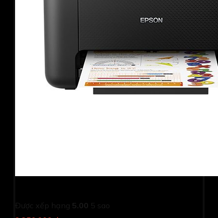
Máy in phun màu Epson L3210 (Print/ Copy/ Scan)
Được xếp hạng
5.00
5 sao