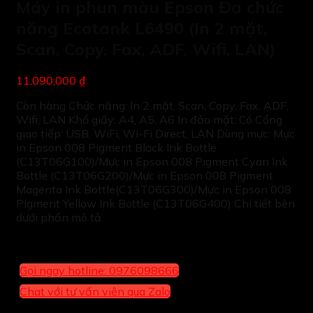
Máy in phun màu Epson Đa chức
năng Ecotank L6490 (In 2 mặt,
Scan, Copy, Fax, ADF, Wifi, LAN)
11,090,000 ₫
Còn hàng Chức năng: In 2 mặt, Scan, Copy, Fax, ADF,
Wifi, LAN Khổ giấy: A4, A5, A6 In đảo mặt: Có Cổng
giao tiếp: USB, WiFi, Wi-Fi Direct, LAN Dùng mực: Mực
in Epson 008 Pigment Black Ink Bottle
(C13T06G100)/Mực in Epson 008 Pigment Cyan Ink
Bottle (C13T06G200)/Mực in Epson 008 Pigment
Magenta Ink Bottle(C13T06G300)/Mực in Epson 008
Pigment Yellow Ink Bottle (C13T06G400) Chi tiết bên
dưới phần mô tả
Gọi ngay hotline: 0976098666
Chat với tư vấn viên qua Zalo