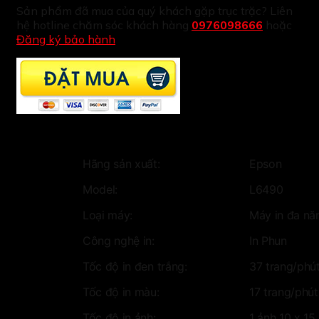
Sản phẩm đã mua của quý khách gặp trục trặc? Liên
hệ hotline chăm sóc khách hàng
0976098666
hoặc
Đăng ký bảo hành
Hãng sản xuất:
Epson
Model:
L6490
Loại máy:
Máy in đa nă
Công nghệ in:
In Phun
Tốc độ in đen trắng:
37 trang/phú
Tốc độ in màu:
17 trang/phút
Tốc độ in ảnh:
1 ảnh 10 x 15