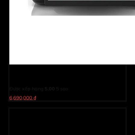
Máy in phun màu Epson Đa chức năng L4150 Wifi
(Print/ Copy/ Scan/ Wifi)
Được xếp hạng
5.00
5 sao
6,690,000 ₫