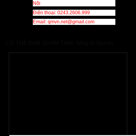
Nội
Điện thoại: 0243.2606.999
Email
: qmvn.net@gmail.com
CÓ THỂ BẠN QUAN TÂM :
Máy in Epson