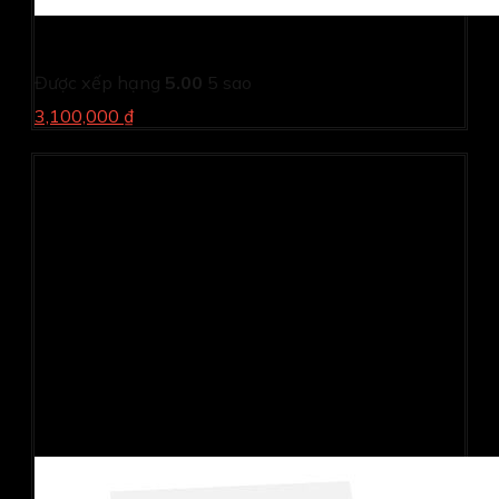
Máy in phun màu Epson L1210
Được xếp hạng
5.00
5 sao
3,100,000 ₫