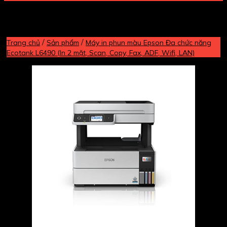
/
/
Trang chủ
Sản phẩm
Máy in phun màu Epson Đa chức năng
Ecotank L6490 (In 2 mặt, Scan, Copy, Fax, ADF, Wifi, LAN)