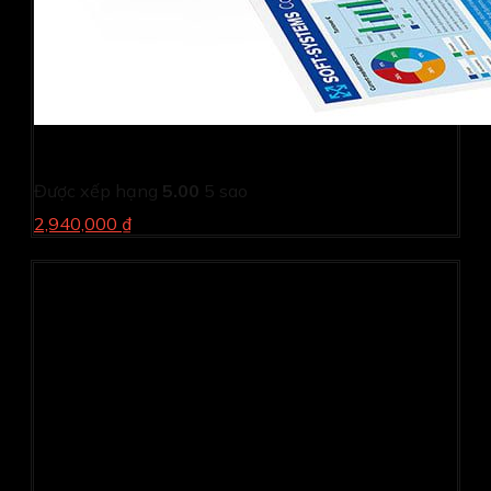
Máy in phun Epson Ecotank L121
Được xếp hạng
5.00
5 sao
2,940,000 ₫