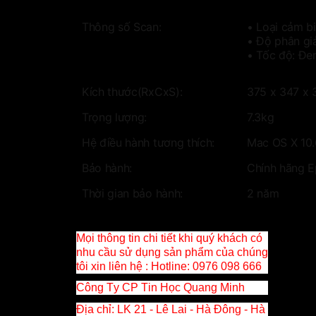
Thông số Scan:
• Loại cảm bi
• Độ phân giả
• Tốc độ: Đen
Kích thước(RxCxS):
375‎ x 347 x
Trọng lượng:
7.3kg
Hệ điều hành tương thích:
Mac OS X 10.6
Bảo hành:
Chính hãng 
Thời gian bảo hành:
2 năm
Mọi thông tin chi tiết khi quý khách có
nhu cầu sử dụng sản phẩm của chúng
tôi xin liên hệ :
Hotline
: 0976 098 666
Công Ty CP Tin Học Quang Minh
Địa chỉ: LK 21 - Lê Lai - Hà Đông - Hà