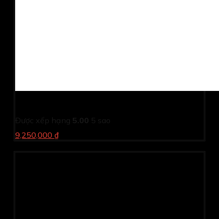
Máy in màu Epson L805 – máy in chính hãng giá tốt
Được xếp hạng
5.00
5 sao
9,250,000 ₫