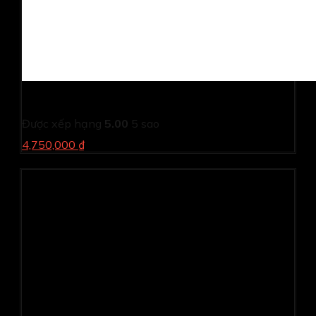
Máy in laser Canon LBP 243dw (in 2 mặt, wifi)
Được xếp hạng
5.00
5 sao
4,750,000 ₫