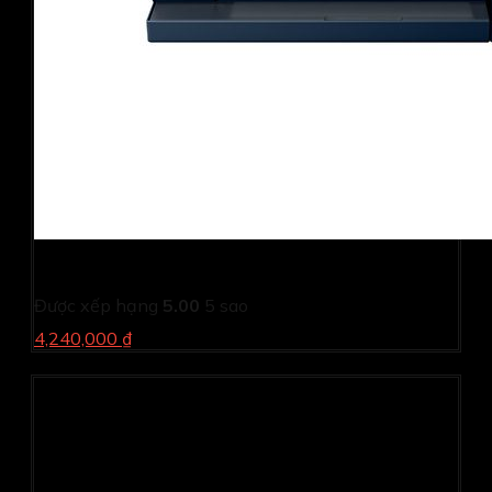
Máy in phun màu đa chức năng Canon PIXMA TS6370
Được xếp hạng
5.00
5 sao
4,240,000 ₫