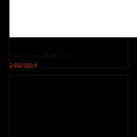
Máy in laser Canon LBP 6030
Được xếp hạng
5.00
5 sao
2,650,000 ₫