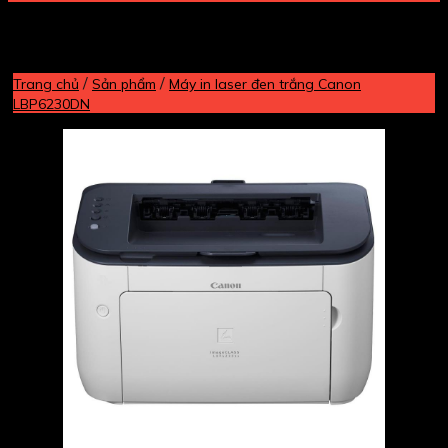
/
/
Trang chủ
Sản phẩm
Máy in laser đen trắng Canon
LBP6230DN