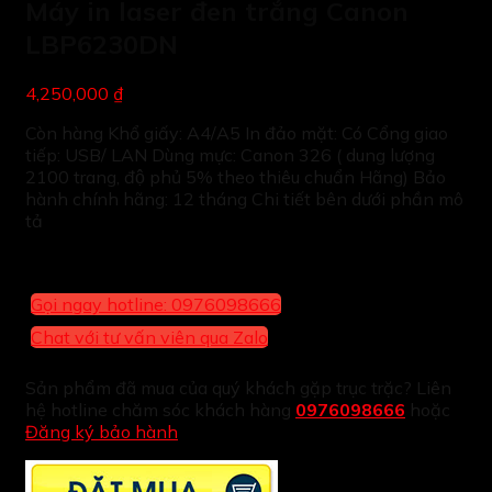
Máy in laser đen trắng Canon
LBP6230DN
4,250,000 ₫
Còn hàng Khổ giấy: A4/A5 In đảo mặt: Có Cổng giao
tiếp: USB/ LAN Dùng mực: Canon 326 ( dung lượng
2100 trang, độ phủ 5% theo thiêu chuẩn Hãng) Bảo
hành chính hãng: 12 tháng Chi tiết bên dưới phần mô
tả
Gọi ngay hotline: 0976098666
Chat với tư vấn viên qua Zalo
Sản phẩm đã mua của quý khách gặp trục trặc? Liên
hệ hotline chăm sóc khách hàng
0976098666
hoặc
Đăng ký bảo hành