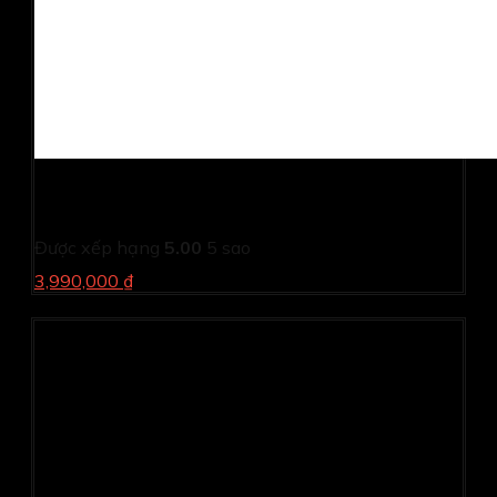
Máy in Canon Satera 312i ( in 2 mặt in công nghiệp, in
mạng)
Được xếp hạng
5.00
5 sao
3,990,000 ₫