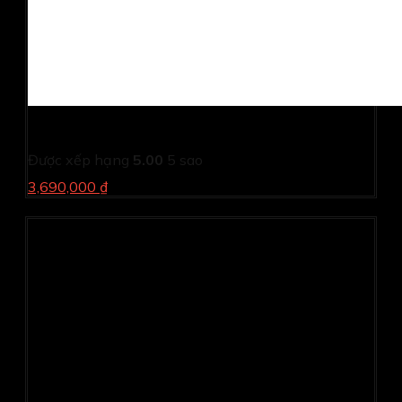
Máy in Canon LBP 2900 (NK) – Tặng thêm 1 Cartridge
Được xếp hạng
5.00
5 sao
3,690,000 ₫