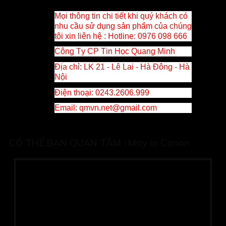
Mọi thông tin chi tiết khi quý khách có
nhu cầu sử dụng sản phẩm của chúng
tôi xin liên hệ :
Hotline
: 0976 098 666
Công Ty CP Tin Học Quang Minh
Địa chỉ: LK 21 - Lê Lai - Hà Đông - Hà
Nội
Điện thoại: 0243.2606.999
Email
: qmvn.net@gmail.com
CÓ THỂ BẠN QUAN TÂM :
Máy in Canon