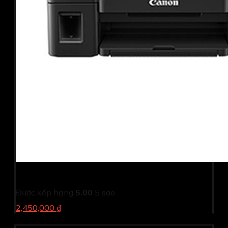
Máy in phun màu Canon PIXMA G1010
Được xếp hạng
5.00
5 sao
2,450,000 ₫