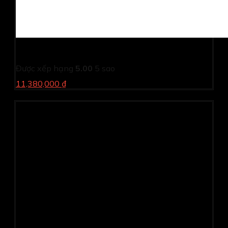
-Máy in đa chức năng Canon MF 269dw
Được xếp hạng
5.00
5 sao
11,380,000 ₫