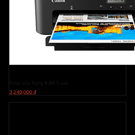
Máy in phun màu Canon PIXMA TS707
Được xếp hạng
5.00
5 sao
3,249,000 ₫