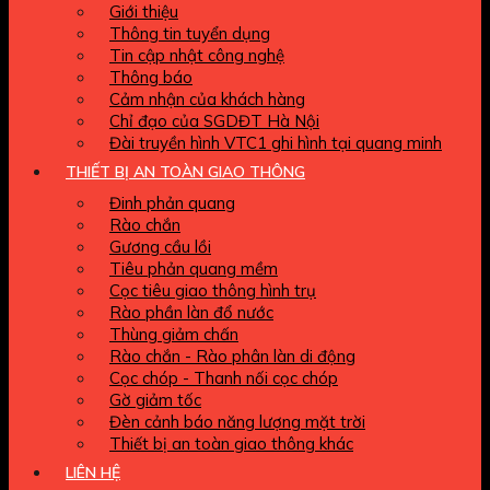
Giới thiệu
Thông tin tuyển dụng
Tin cập nhật công nghệ
Thông báo
Cảm nhận của khách hàng
Chỉ đạo của SGDĐT Hà Nội
Đài truyền hình VTC1 ghi hình tại quang minh
THIẾT BỊ AN TOÀN GIAO THÔNG
Đinh phản quang
Rào chắn
Gương cầu lồi
Tiêu phản quang mềm
Cọc tiêu giao thông hình trụ
Rào phần làn đổ nước
Thùng giảm chấn
Rào chắn - Rào phân làn di động
Cọc chóp - Thanh nối cọc chóp
Gờ giảm tốc
Đèn cảnh báo năng lượng mặt trời
Thiết bị an toàn giao thông khác
LIÊN HỆ