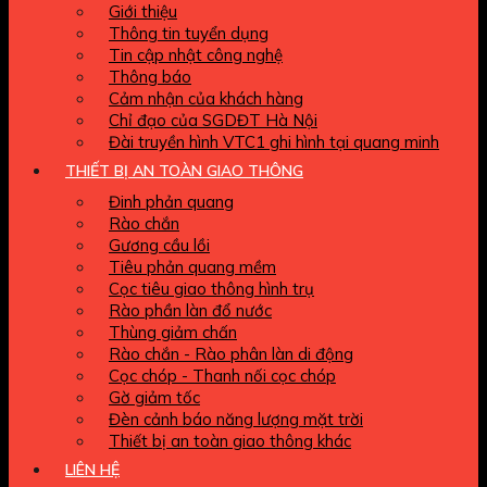
Giới thiệu
Thông tin tuyển dụng
Tin cập nhật công nghệ
Thông báo
Cảm nhận của khách hàng
Chỉ đạo của SGDĐT Hà Nội
Đài truyền hình VTC1 ghi hình tại quang minh
THIẾT BỊ AN TOÀN GIAO THÔNG
Đinh phản quang
Rào chắn
Gương cầu lồi
Tiêu phản quang mềm
Cọc tiêu giao thông hình trụ
Rào phần làn đổ nước
Thùng giảm chấn
Rào chắn - Rào phân làn di động
Cọc chóp - Thanh nối cọc chóp
Gờ giảm tốc
Đèn cảnh báo năng lượng mặt trời
Thiết bị an toàn giao thông khác
LIÊN HỆ