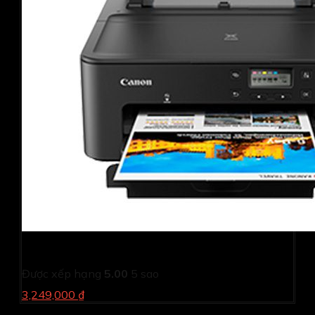
Máy in phun màu Canon PIXMA TS707
Được xếp hạng
5.00
5 sao
3,249,000 ₫