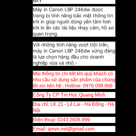
Máy in Canon LBP 246dw được
trang bị tính năng bảo mật thông tin
khi in giúp người dùng yên tâm hơn
khi in ấn các tài liệu nhạy cảm, hồ sơ
quan trọng.
Với những tính năng vượt trội trên,
máy in Canon LBP 246dw xứng đáng
là lựa chọn hàng đầu cho doanh
nghiệp vừa và nhỏ.-
Mọi thông tin chi tiết khi quý khách có
nhu cầu sử dụng sản phẩm của chúng
tôi xin liên hệ :
Hotline
: 0976 098 666
Công Ty CP Tin Học Quang Minh
Địa chỉ: LK 21 - Lê Lai - Hà Đông - Hà
Nội
Điện thoại: 0243.2606.999
Email
: qmvn.net@gmail.com