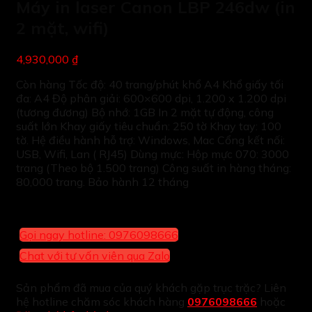
Máy in laser Canon LBP 246dw (in
2 mặt, wifi)
4,930,000 ₫
Còn hàng Tốc độ: 40 trang/phút khổ A4 Khổ giấy tối
đa: A4 Độ phân giải: 600×600 dpi, 1.200 x 1.200 dpi
(tương đương) Bộ nhớ: 1GB In 2 mặt tự động, công
suất lớn Khay giấy tiêu chuẩn: 250 tờ Khay tay: 100
tờ. Hệ điều hành hỗ trợ: Windows, Mac Cổng kết nối:
USB, Wifi, Lan ( RJ45) Dùng mực: Hộp mực 070: 3000
trang (Theo bộ 1.500 trang) Công suất in hàng tháng:
80,000 trang. Bảo hành 12 tháng
Gọi ngay hotline: 0976098666
Chat với tư vấn viên qua Zalo
Sản phẩm đã mua của quý khách gặp trục trặc? Liên
hệ hotline chăm sóc khách hàng
0976098666
hoặc