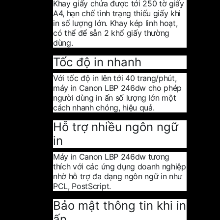
Khay giấy chứa được tới 250 tờ giấy
A4, hạn chế tình trạng thiếu giấy khi
in số lượng lớn. Khay kép linh hoạt,
có thể để sẵn 2 khổ giấy thường
dùng.
Tốc độ in nhanh
Với tốc độ in lên tới 40 trang/phút,
máy in Canon LBP 246dw cho phép
người dùng in ấn số lượng lớn một
cách nhanh chóng, hiệu quả.
Hỗ trợ nhiều ngôn ngữ
in
Máy in Canon LBP 246dw tương
thích với các ứng dụng doanh nghiệp
nhờ hỗ trợ đa dạng ngôn ngữ in như
PCL, PostScript.
Bảo mật thông tin khi in
ấn