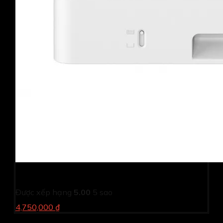
Máy in laser Canon LBP 243dw (in 2 mặt, wifi)
Được xếp hạng
5.00
5 sao
4,750,000 ₫