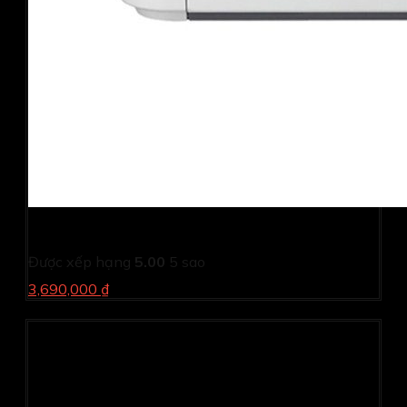
Máy in Canon LBP 2900 (NK) – Tặng thêm 1 Cartridge
Được xếp hạng
5.00
5 sao
3,690,000 ₫