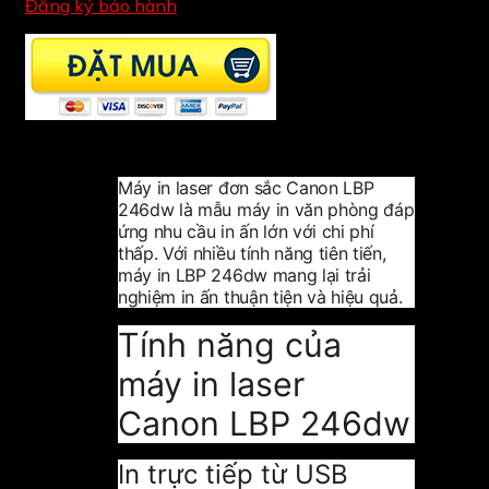
Đăng ký bảo hành
Máy in laser đơn sắc Canon LBP
246dw là mẫu máy in văn phòng đáp
ứng nhu cầu in ấn lớn với chi phí
thấp. Với nhiều tính năng tiên tiến,
máy in LBP 246dw mang lại trải
nghiệm in ấn thuận tiện và hiệu quả.
Tính năng của
máy in laser
Canon LBP 246dw
In trực tiếp từ USB