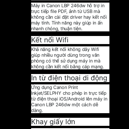
Máy in Canon LBP 246dw hỗ trợ in
trực tiếp file PDF, ảnh từ USB mà
không cần cài đặt driver hay kết nối
máy tính. Tính năng này giúp in ấn
nhanh chóng, thuận tiện.
Kết nối Wifi
Khả năng kết nối không dây Wifi
giúp nhiều người dùng trong văn
phòng có thể sử dụng máy in mà
không cần kết nối bằng cáp mạng.
In từ điện thoại di động
Ứng dụng Canon Print
Inkjet/SELPHY cho phép in trực tiếp
từ điện thoại iOS/Android lên máy in
Canon LBP 246dw một cách dễ
dàng.
Khay giấy lớn