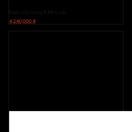
Máy in phun màu đa chức năng Canon PIXMA TS6370
Được xếp hạng
5.00
5 sao
4,240,000 ₫