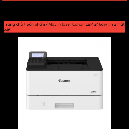
/
/
Trang chủ
Sản phẩm
Máy in laser Canon LBP 246dw (in 2 mặt,
wifi)