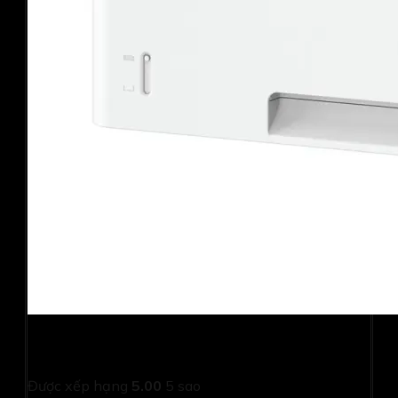
Máy in Canon Satera 312i ( in 2 mặt in công nghiệp, in
mạng)
Được xếp hạng
5.00
5 sao