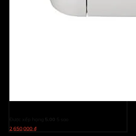
Máy in laser Canon LBP 6030
Được xếp hạng
5.00
5 sao
2,650,000 ₫