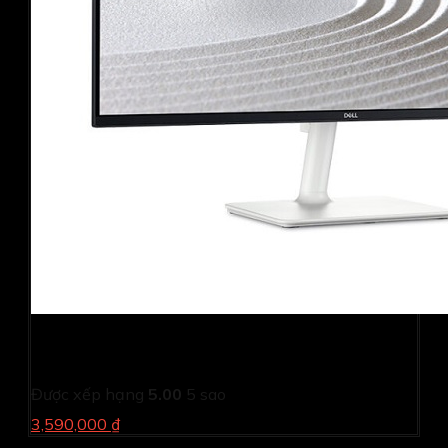
Màn hình Dell S2425H (23.8Inch/ Full HD/ 5ms/ 100HZ/
250cd/m2/ IPS/ Loa/ Silver/ 3 Year)
Được xếp hạng
5.00
5 sao
3,590,000 ₫