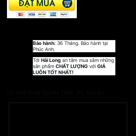
Bảo hành:
36 Tháng. Bảo hành tại
Phúc Anh.
Tới
Hải Long
an tâm mua sắm những
sản phẩm
CHẤT LƯỢNG
với
GIÁ
LUÔN TỐT NHẤT!
CÓ THỂ BẠN QUAN TÂM :
PC Giá Rẻ