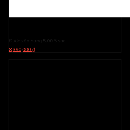
Màn hình cảm ứng Dell P2424HT (24.0Inch/ Full HD/
5ms/ 60HZ/ 300 cd/m2/ IPS/ USB-C /RJ-45/Loa)
Được xếp hạng
5.00
5 sao
8,390,000 ₫