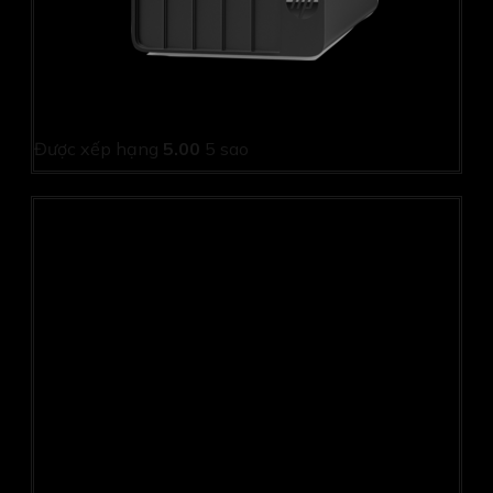
PC HP Pro Tower 280 G9 9E812PT (i5 12500/ 8GB/
256Gb SSD/ Wifi + BT/ Key/ Mouse/ Win11/ 1Y)
Được xếp hạng
5.00
5 sao