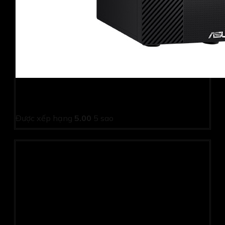
PC Asus D500ME-713700019W (i7 13700/ 8GB/
512GB SSD/ Wifi + BT/ Key/ Mouse/ Win11/ 2Y)
Được xếp hạng
5.00
5 sao