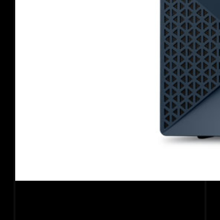
PC Dell Inspiron 3030S I53013W1-16G-512G (i5
14400/ 16GB/ 512GB SSD/ Wifi + BT/ Key/ Mouse/
Win11/ 1Y)