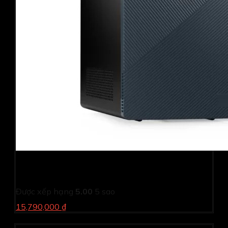
PC Dell Inspiron 3030MT T6FDR1 (i5 14400/ 8GB/
512GB SSD/ Wifi + BT/ Key/ Mouse/ Win11/ 2Y)
Được xếp hạng
5.00
5 sao
15,790,000 ₫