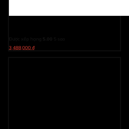
Màn hình di động MSI PRO MP161 (15.6Inch/ Full HD/
4ms/ 60HZ/ 250cd/m2/ IPS/ Loa/ Type-C)
Được xếp hạng
5.00
5 sao
3,488,000 ₫