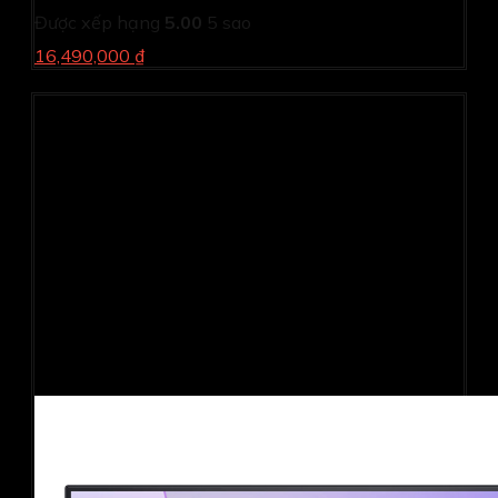
Được xếp hạng
5.00
5 sao
16,490,000 ₫