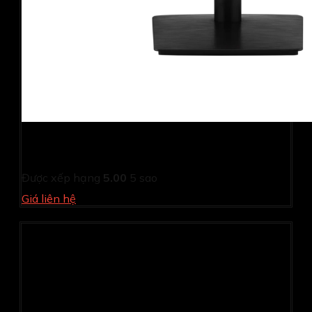
Màn hình Viewsonic VA2209-H (21.5Inch/ Full HD/ 4ms/
100HZ/ 250cd/m2/ IPS)
Được xếp hạng
5.00
5 sao
Giá liên hệ