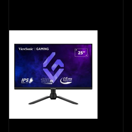
Màn hình gaming Viewsonic VX2528 (24.5Inch/ Full HD/