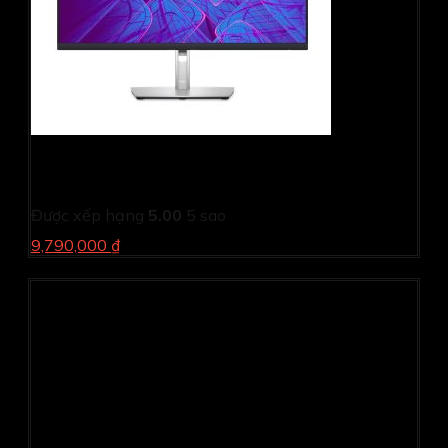
Màn hình đồ họa Dell P2723QE (27Inch/ 4K (3840 x
2400)/ 5ms/ 60HZ/ 350cd/m2/ IPS)
Được xếp hạng
5.00
5 sao
9,790,000 ₫