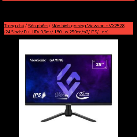
/
/
Trang chủ
Sản phẩm
Màn hình gaming Viewsonic VX2528
(24.5Inch/ Full HD/ 0,5ms/ 180Hz/ 250cd/m2/ IPS/ Loa)