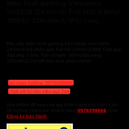
Màn hình gaming Viewsonic
VX2528 (24.5Inch/ Full HD/ 0,5ms/
180Hz/ 250cd/m2/ IPS/ Loa)
Nhu cầu: Màn hình gaming Kích thước màn hình:
24.5Inch Độ phân giải: Full HD (1920×1080) Thời gian
đáp ứng: 0,5ms Tần số quét: 180Hz Độ sáng:
250cd/m2 Chi tiết bên dưới phần mô tả
Gọi ngay hotline: 0976098666
Chat với tư vấn viên qua Zalo
Sản phẩm đã mua của quý khách gặp trục trặc? Liên
hệ hotline chăm sóc khách hàng
0976098666
hoặc
Đăng ký bảo hành