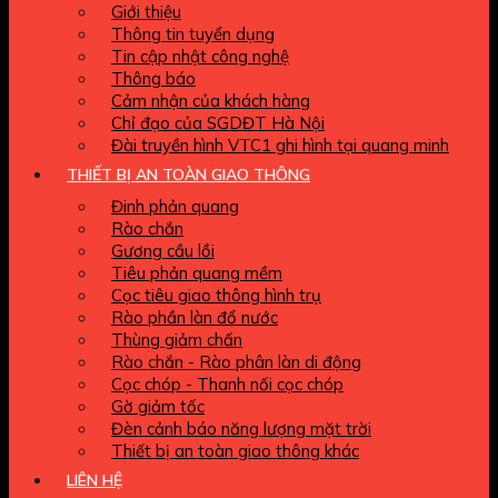
Giới thiệu
Thông tin tuyển dụng
Tin cập nhật công nghệ
Thông báo
Cảm nhận của khách hàng
Chỉ đạo của SGDĐT Hà Nội
Đài truyền hình VTC1 ghi hình tại quang minh
THIẾT BỊ AN TOÀN GIAO THÔNG
Đinh phản quang
Rào chắn
Gương cầu lồi
Tiêu phản quang mềm
Cọc tiêu giao thông hình trụ
Rào phần làn đổ nước
Thùng giảm chấn
Rào chắn - Rào phân làn di động
Cọc chóp - Thanh nối cọc chóp
Gờ giảm tốc
Đèn cảnh báo năng lượng mặt trời
Thiết bị an toàn giao thông khác
LIÊN HỆ