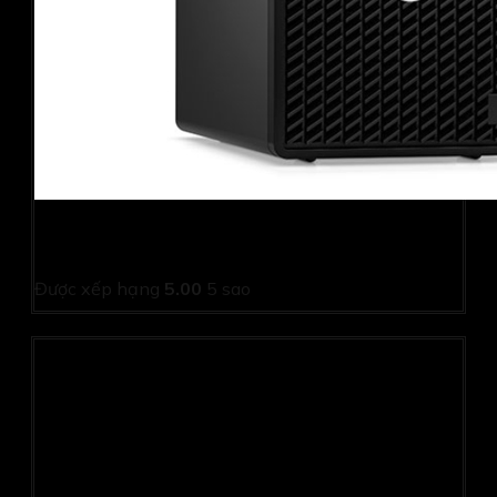
PC Dell Optiplex 7010T-i313100-08512GW (I3 13100/
8GB/ 512GB SSD/ Win11/ Key/ Mouse/ 1Y)
Được xếp hạng
5.00
5 sao