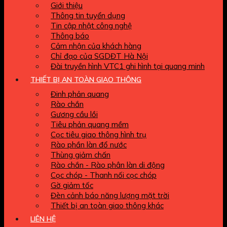
Giới thiệu
Thông tin tuyển dụng
Tin cập nhật công nghệ
Thông báo
Cảm nhận của khách hàng
Chỉ đạo của SGDĐT Hà Nội
Đài truyền hình VTC1 ghi hình tại quang minh
THIẾT BỊ AN TOÀN GIAO THÔNG
Đinh phản quang
Rào chắn
Gương cầu lồi
Tiêu phản quang mềm
Cọc tiêu giao thông hình trụ
Rào phần làn đổ nước
Thùng giảm chấn
Rào chắn - Rào phân làn di động
Cọc chóp - Thanh nối cọc chóp
Gờ giảm tốc
Đèn cảnh báo năng lượng mặt trời
Thiết bị an toàn giao thông khác
LIÊN HỆ