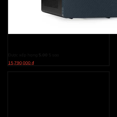
PC Dell Inspiron 3030MT T6FDR1 (i5 14400/ 8GB/
512GB SSD/ Wifi + BT/ Key/ Mouse/ Win11/ 2Y)
Được xếp hạng
5.00
5 sao
15,790,000 ₫