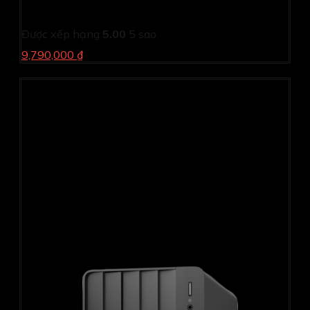
2400)/ 5ms/ 60HZ/ 350cd/m2/ IPS)
Được xếp hạng
5.00
5 sao
9,790,000 ₫