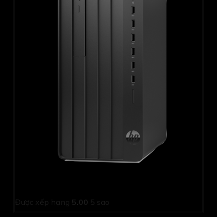
PC HP Pro Tower 280 G9 9E812PT (i5 12500/ 8GB/
256Gb SSD/ Wifi + BT/ Key/ Mouse/ Win11/ 1Y)
Được xếp hạng
5.00
5 sao