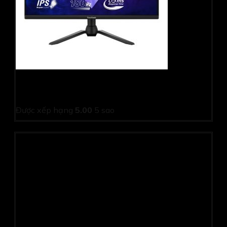
Màn hình gaming Viewsonic VX2528 (24.5Inch/ Full HD/
0,5ms/ 180Hz/ 250cd/m2/ IPS/ Loa)
Được xếp hạng
5.00
5 sao