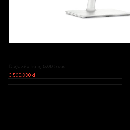
Màn hình Dell S2425H (23.8Inch/ Full HD/ 5ms/ 100HZ/
250cd/m2/ IPS/ Loa/ Silver/ 3 Year)
Được xếp hạng
5.00
5 sao
3,590,000 ₫