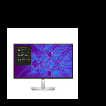
Màn hình đồ họa Dell P2723QE (27Inch/ 4K (3840 x