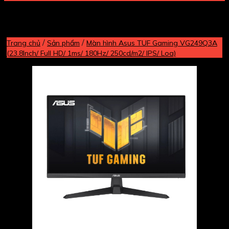
/
/
Trang chủ
Sản phẩm
Màn hình Asus TUF Gaming VG249Q3A
(23.8Inch/ Full HD/ 1ms/ 180Hz/ 250cd/m2/ IPS/ Loa)