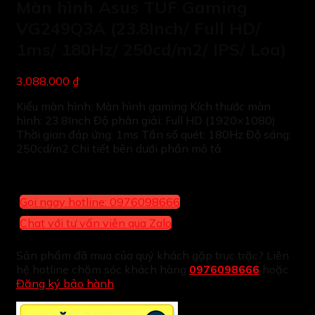
Màn hình Asus TUF Gaming
VG249Q3A (23.8Inch/ Full HD/
1ms/ 180Hz/ 250cd/m2/ IPS/ Loa)
3,088,000 ₫
Kiểu màn hình: Màn hình gaming Kích thước màn
hình: 23.8Inch Độ phân giải: Full HD (1920×1080)
Thời gian đáp ứng: 1ms Tần số quét: 180Hz Độ sáng:
250cd/m2 Chi tiết bên dưới phần mô tả
Gọi ngay hotline: 0976098666
Chat với tư vấn viên qua Zalo
Sản phẩm đã mua của quý khách gặp trục trặc? Liên
hệ hotline chăm sóc khách hàng
0976098666
hoặc
Đăng ký bảo hành