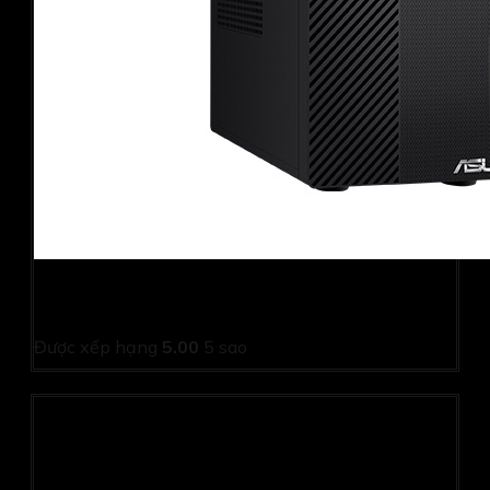
PC Asus D500ME-713700019W (i7 13700/ 8GB/
512GB SSD/ Wifi + BT/ Key/ Mouse/ Win11/ 2Y)
Được xếp hạng
5.00
5 sao