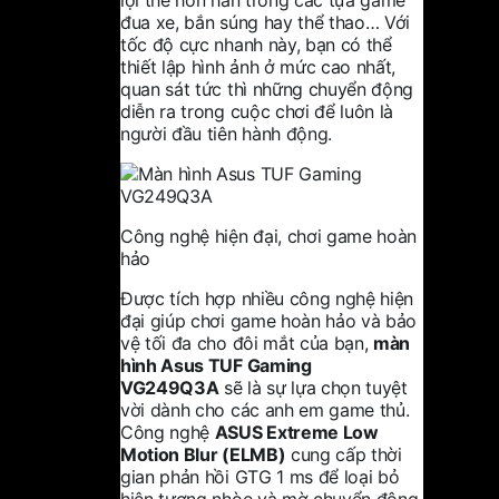
đua xe, bắn súng hay thể thao… Với
tốc độ cực nhanh này, bạn có thể
thiết lập hình ảnh ở mức cao nhất,
quan sát tức thì những chuyển động
diễn ra trong cuộc chơi để luôn là
người đầu tiên hành động.
Công nghệ hiện đại, chơi game hoàn
hảo
Được tích hợp nhiều công nghệ hiện
đại giúp chơi game hoàn hảo và bảo
vệ tối đa cho đôi mắt của bạn,
màn
hình Asus TUF Gaming
VG249Q3A
sẽ là sự lựa chọn tuyệt
vời dành cho các anh em game thủ.
Công nghệ
ASUS Extreme Low
Motion Blur (ELMB)
cung cấp thời
gian phản hồi GTG 1 ms để loại bỏ
hiện tượng nhòe và mờ chuyển động.