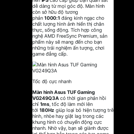
dễ dàng từ mọi góc độ. Màn hình
còn sở hữu độ tương
phản
1000:1
đáng kinh ngạc cho
chất lượng hình ảnh hiển thị chân
thực, sống động. Tích hợp công
nghệ AMD FreeSync Premium, sản
phẩm này sẽ mang đến cho bạn
những trải nghiệm ấn tượng, chơi
game đẳng cấp.
Tốc độ cực nhanh
Màn hình Asus TUF Gaming
VG249Q3A
có thời gian phản hồi
chỉ
1ms
, tốc độ làm mới lên
tới
180Hz
giúp loại bỏ hiện tượng trễ
hình, nhòe hay giật lag trong các
khung hình có chuyển động cực
nhanh. Nhờ vậy, bạn sẽ giành được
lợi thế hơn hẳn trong các tựa game