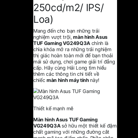
250cd/m2/ IPS/
Loa)
Mang đến cho bạn những trải
nghiệm vượt trội,
màn hình Asus
TUF Gaming VG249Q3A
chính là
chìa khóa mở ra những trải nghiệm
thị giác hoàn toàn mới để bạn thoải
mái sử dụng, chơi game giải trí đẳng
cấp. Hãy cùng Hải Long tìm hiểu
thêm các thông tin chi tiết về
chiếc
màn hình máy tính
này!
Thiết kế mạnh mẽ
Màn hình Asus
TUF Gaming
VG249Q3A
sở hữu một thiết kế đậm
chất gaming với những đường cắt
mạnh mẽ tạo điểm nhấn. Phần chân