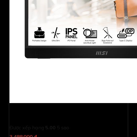
Màn hình di động MSI PRO MP161 (15.6Inch/ Full HD/
4ms/ 60HZ/ 250cd/m2/ IPS/ Loa/ Type-C)
Được xếp hạng
5.00
5 sao
3,488,000 ₫