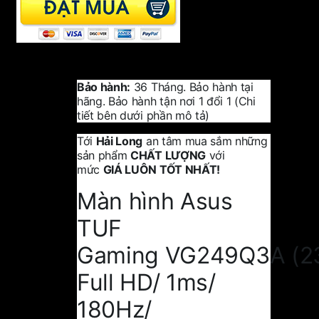
Bảo hành:
36 Tháng. Bảo hành tại
hãng. Bảo hành tận nơi 1 đổi 1 (Chi
tiết bên dưới phần mô tả)
Tới
Hải Long
an tâm mua sắm những
sản phẩm
CHẤT LƯỢNG
với
mức
GIÁ LUÔN TỐT NHẤT!
Màn hình Asus
TUF
Gaming VG249Q3A (23
Full HD/ 1ms/
180Hz/