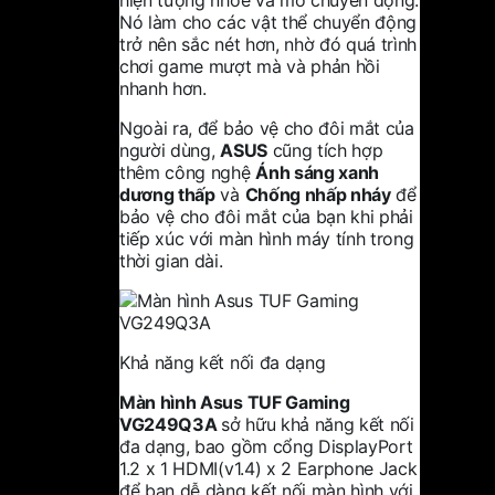
Nó làm cho các vật thể chuyển động
trở nên sắc nét hơn, nhờ đó quá trình
chơi game mượt mà và phản hồi
nhanh hơn.
Ngoài ra, để bảo vệ cho đôi mắt của
người dùng,
ASUS
cũng tích hợp
thêm công nghệ
Ánh sáng xanh
dương thấp
và
Chống nhấp nháy
để
bảo vệ cho đôi mắt của bạn khi phải
tiếp xúc với màn hình máy tính trong
thời gian dài.
Khả năng kết nối đa dạng
Màn hình Asus TUF Gaming
VG249Q3A
sở hữu khả năng kết nối
đa dạng, bao gồm cổng DisplayPort
1.2 x 1 HDMI(v1.4) x 2 Earphone Jack
để bạn dễ dàng kết nối màn hình với