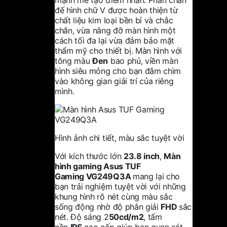
đế hình chữ V được hoàn thiện từ
chất liệu kim loại bền bỉ và chắc
chắn, vừa nâng đỡ màn hình một
cách tối đa lại vừa đảm bảo mặt
thẩm mỹ cho thiết bị. Màn hình với
tông màu
Đen
bao phủ, viền màn
hình siêu mỏng cho bạn đắm chìm
vào không gian giải trí của riêng
mình.
Hình ảnh chi tiết, màu sắc tuyệt vời
Với kích thước lớn
23.8 inch
,
Màn
hình gaming
Asus TUF
Gaming VG249Q3A
mang lại cho
bạn trải nghiệm tuyệt vời với những
khung hình rõ nét cùng màu sắc
sống động nhờ độ phân giải
FHD
sắc
nét. Độ sáng 2
50cd/m2
, tấm
nền
IPS
cao cấp giúp bạn quan sát