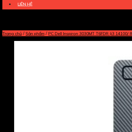
LIÊN HỆ
/
/
Trang chủ
Sản phẩm
PC Dell Inspiron 3030MT T6FDR (i3 14100/ 