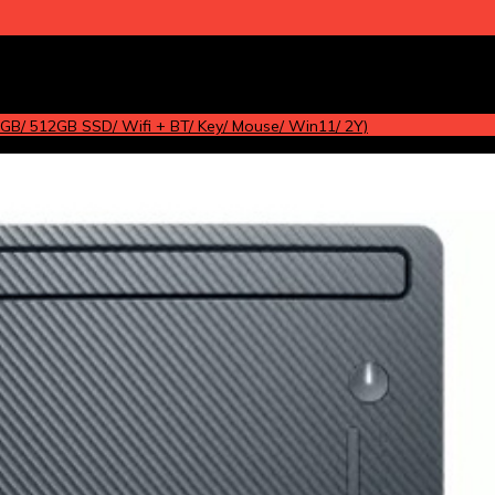
8GB/ 512GB SSD/ Wifi + BT/ Key/ Mouse/ Win11/ 2Y)