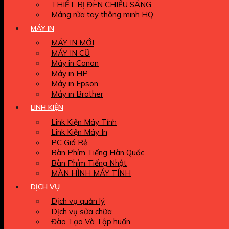
THIẾT BỊ ĐÈN CHIẾU SÁNG
Máng rửa tay thông minh HQ
MÁY IN
MÁY IN MỚI
MÁY IN CŨ
Máy in Canon
Máy in HP
Máy in Epson
Máy in Brother
LINH KIỆN
Link Kiện Máy Tính
Link Kiện Máy In
PC Giá Rẻ
Bàn Phím Tiếng Hàn Quốc
Bàn Phím Tiếng Nhật
MÀN HÌNH MÁY TÍNH
DỊCH VỤ
Dịch vụ quản lý
Dịch vụ sửa chữa
Đào Tạo Và Tập huấn