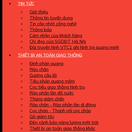
TIN TỨC
Giới thiệu
Thông tin tuyển dụng
Tin cập nhật công nghệ
Thông báo
Cảm nhận của khách hàng
Chỉ đạo của SGDĐT Hà Nội
Đài truyền hình VTC1 ghi hình tại quang minh
THIẾT BỊ AN TOÀN GIAO THÔNG
Đinh phản quang
Rào chắn
Gương cầu lồi
Tiêu phản quang mềm
Cọc tiêu giao thông hình trụ
Rào phần làn đổ nước
Thùng giảm chấn
Rào chắn - Rào phân làn di động
Cọc chóp - Thanh nối cọc chóp
Gờ giảm tốc
Đèn cảnh báo năng lượng mặt trời
Thiết bị an toàn giao thông khác