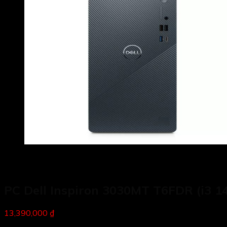
PC Dell Inspiron 3030MT T6FDR (i3 1
13,390,000 ₫