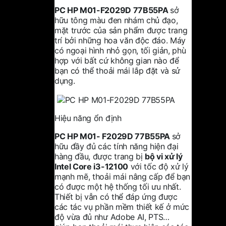
PC HP
M01-F2029D 77B55PA
sở
hữu tông màu đen nhám chủ đạo,
mặt trước của sản phẩm được trang
trí bởi những hoa văn độc đáo. Máy
có ngoại hình nhỏ gọn, tối giản, phù
hợp với bất cứ không gian nào để
bạn có thể thoải mái lắp đặt và sử
dụng.
Hiệu năng ổn định
PC HP M01- F2029D 77B55PA
sở
hữu đầy đủ các tính năng hiện đại
hàng đầu, được trang bị
bộ vi xử lý
Intel Core i3-12100
với tốc độ xử lý
mạnh mẽ, thoải mái nâng cấp để bạn
có được một hệ thống tối ưu nhất.
Thiết bị vẫn có thể đáp ứng được
các tác vụ phần mềm thiết kế ở mức
độ vừa đủ như Adobe AI, PTS…