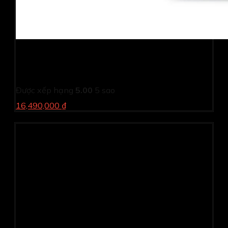
PC Dell Inspiron 3030S I53013W1-16G-512G (i5
14400/ 16GB/ 512GB SSD/ Wifi + BT/ Key/ Mouse/
Win11/ 1Y)
Được xếp hạng
5.00
5 sao
16,490,000 ₫