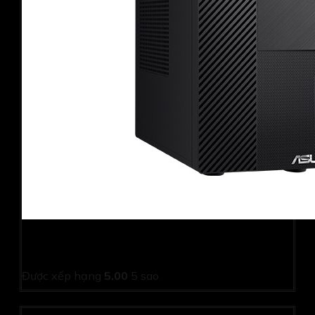
PC Asus D500ME-713700019W (i7 13700/ 8GB/
512GB SSD/ Wifi + BT/ Key/ Mouse/ Win11/ 2Y)
Được xếp hạng
5.00
5 sao