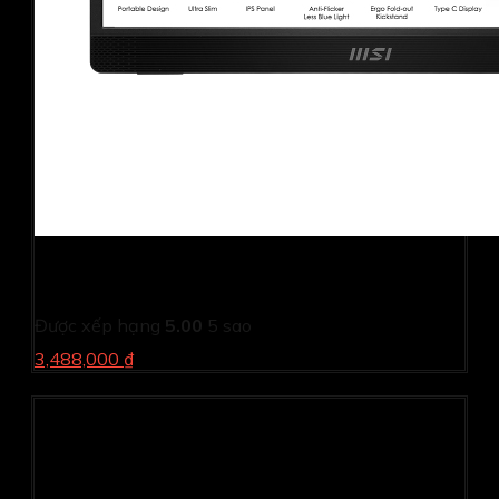
Màn hình di động MSI PRO MP161 (15.6Inch/ Full HD/
4ms/ 60HZ/ 250cd/m2/ IPS/ Loa/ Type-C)
Được xếp hạng
5.00
5 sao
3,488,000 ₫