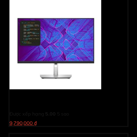
Màn hình đồ họa Dell P2723QE (27Inch/ 4K (3840 x
2400)/ 5ms/ 60HZ/ 350cd/m2/ IPS)
Được xếp hạng
5.00
5 sao
9,790,000 ₫