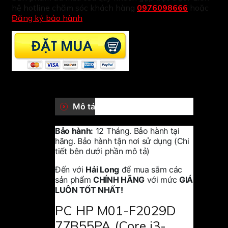
hệ hotline chăm sóc khách hàng
0976098666
hoặc
Đăng ký bảo hành
Mô tả
Bảo hành:
12 Tháng. Bảo hành tại
hãng. Bảo hành tận nơi sử dụng (Chi
tiết bên dưới phần mô tả)
Đến với
Hải Long
để mua sắm các
sản phẩm
CHÍNH HÃNG
với mức
GIÁ
LUÔN TỐT NHẤT!
PC HP M01-F2029D
77B55PA (Core i3-