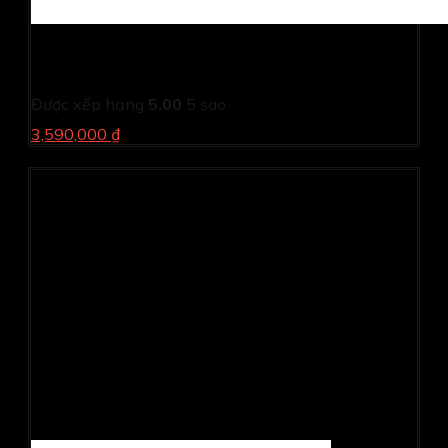
Màn hình Dell S2425H (23.8Inch/ Full HD/ 5ms/ 100HZ/
250cd/m2/ IPS/ Loa/ Silver/ 3 Year)
Được xếp hạng
5.00
5 sao
3,590,000 ₫