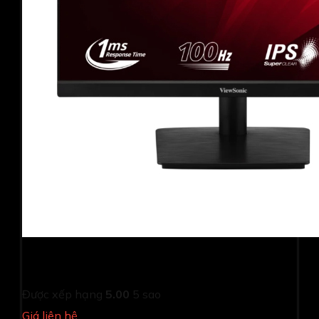
Màn hình Viewsonic VA2209-H (21.5Inch/ Full HD/ 4ms/
100HZ/ 250cd/m2/ IPS)
Được xếp hạng
5.00
5 sao
Giá liên hệ