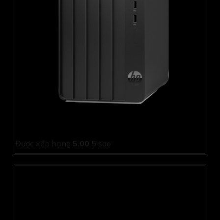
PC HP Pro Tower 280 G9 9E812PT (i5 12500/ 8GB/
256Gb SSD/ Wifi + BT/ Key/ Mouse/ Win11/ 1Y)
Được xếp hạng
5.00
5 sao