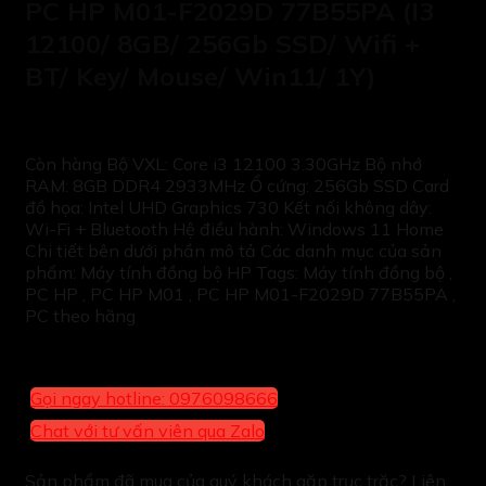
PC HP M01-F2029D 77B55PA (I3
12100/ 8GB/ 256Gb SSD/ Wifi +
BT/ Key/ Mouse/ Win11/ 1Y)
Còn hàng Bộ VXL: Core i3 12100 3.30GHz Bộ nhớ
RAM: 8GB DDR4 2933MHz Ổ cứng: 256Gb SSD Card
đồ họa: Intel UHD Graphics 730 Kết nối không dây:
Wi-Fi + Bluetooth Hệ điều hành: Windows 11 Home
Chi tiết bên dưới phần mô tả Các danh mục của sản
phẩm: Máy tính đồng bộ HP Tags: Máy tính đồng bộ ,
PC HP , PC HP M01 , PC HP M01-F2029D 77B55PA ,
PC theo hãng
Gọi ngay hotline: 0976098666
Chat với tư vấn viên qua Zalo
Sản phẩm đã mua của quý khách gặp trục trặc? Liên