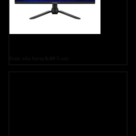
Màn hình gaming Viewsonic VX2528 (24.5Inch/ Full HD/
0,5ms/ 180Hz/ 250cd/m2/ IPS/ Loa)
Được xếp hạng
5.00
5 sao