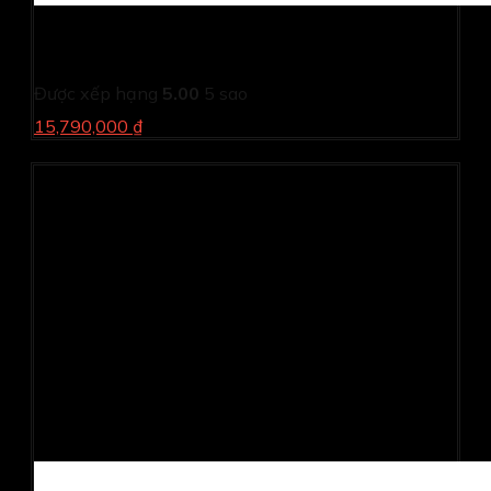
PC Dell Inspiron 3030MT T6FDR1 (i5 14400/ 8GB/
512GB SSD/ Wifi + BT/ Key/ Mouse/ Win11/ 2Y)
Được xếp hạng
5.00
5 sao
15,790,000 ₫