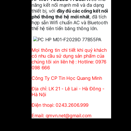
năng kết nối mạnh mẽ và đa dạng
thiết bị, với
đầy đủ các cổng kết nối
phổ thông thế hệ mới nhất
, đã tích
hợp sẵn Wifi chuẩn AC và Bluetooth
thế hệ tiên tiến băng thông lớn.
Mọi thông tin chi tiết khi quý khách
có nhu cầu sử dụng sản phẩm của
chúng tôi xin liên hệ : Hotline: 0976
098 666
Công Ty CP Tin Học Quang Minh
Địa chỉ: LK 21 - Lê Lai - Hà Đông -
Hà Nội
Điện thoại: 0243.2606.999
Email: qmvn.net@gmail.com