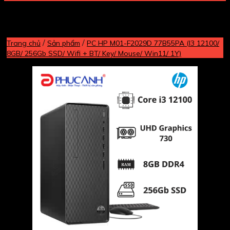
/
/
Trang chủ
Sản phẩm
PC HP M01-F2029D 77B55PA (I3 12100/
8GB/ 256Gb SSD/ Wifi + BT/ Key/ Mouse/ Win11/ 1Y)