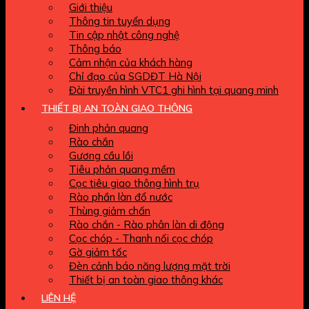
Giới thiệu
Thông tin tuyển dụng
Tin cập nhật công nghệ
Thông báo
Cảm nhận của khách hàng
Chỉ đạo của SGDĐT Hà Nội
Đài truyền hình VTC1 ghi hình tại quang minh
THIẾT BỊ AN TOÀN GIAO THÔNG
Đinh phản quang
Rào chắn
Gương cầu lồi
Tiêu phản quang mềm
Cọc tiêu giao thông hình trụ
Rào phần làn đổ nước
Thùng giảm chấn
Rào chắn - Rào phân làn di động
Cọc chóp - Thanh nối cọc chóp
Gờ giảm tốc
Đèn cảnh báo năng lượng mặt trời
Thiết bị an toàn giao thông khác
LIÊN HỆ