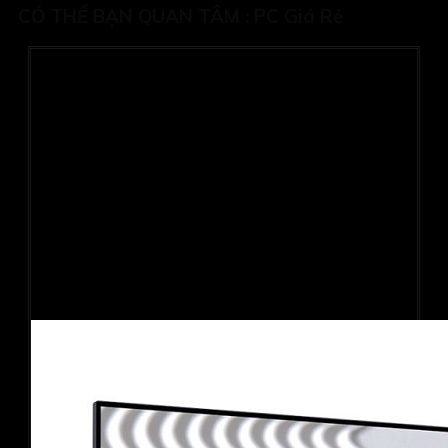
CÓ THỂ BẠN QUAN TÂM :
PC Giá Rẻ