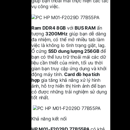
giúp bạn thoải mái thực hiện các tác
vụ công việc.
Ram DDR4 8GB
với
BUS RAM
ấn
tượng
3200MHz
giúp bạn dễ dàng
đa nhiệm, có thể mở nhiều tab làm
việc là không lo tình trạng giật, lag.
Ổ cứng
SSD dung lượng 256GB
để
bạn có thể lưu trữ thoải mái các dữ
liệu cần thiết của mình, tối ưu thời
gian bạn truy cập ứng dụng và khởi
động máy tính.
Card đồ họa tích
hợp
gia tăng khả năng xử lý hình
ảnh, hỗ trợ hiển thị hình ảnh để bạn
có được những trải nghiệm sử dụng
tốt nhất.
Khả năng kết nối
HP M01-F2029D 77B55PA
có khả