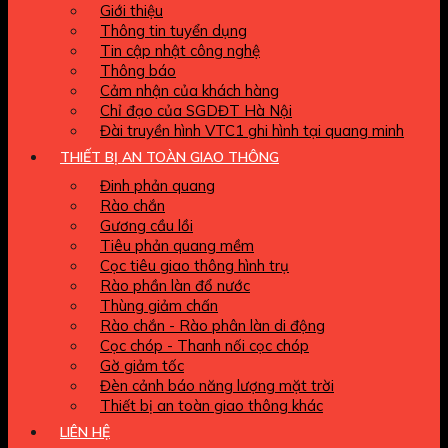
Giới thiệu
Thông tin tuyển dụng
Tin cập nhật công nghệ
Thông báo
Cảm nhận của khách hàng
Chỉ đạo của SGDĐT Hà Nội
Đài truyền hình VTC1 ghi hình tại quang minh
THIẾT BỊ AN TOÀN GIAO THÔNG
Đinh phản quang
Rào chắn
Gương cầu lồi
Tiêu phản quang mềm
Cọc tiêu giao thông hình trụ
Rào phần làn đổ nước
Thùng giảm chấn
Rào chắn - Rào phân làn di động
Cọc chóp - Thanh nối cọc chóp
Gờ giảm tốc
Đèn cảnh báo năng lượng mặt trời
Thiết bị an toàn giao thông khác
LIÊN HỆ