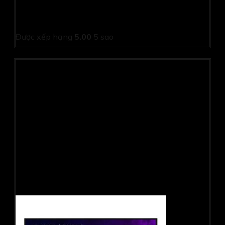
PC Asus D500ME-713700019W (i7 13700/ 8GB/
512GB SSD/ Wifi + BT/ Key/ Mouse/ Win11/ 2Y)
Được xếp hạng
5.00
5 sao