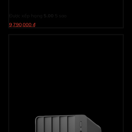
Màn hình đồ họa Dell P2723QE (27Inch/ 4K (3840 x
2400)/ 5ms/ 60HZ/ 350cd/m2/ IPS)
Được xếp hạng
5.00
5 sao
9,790,000 ₫