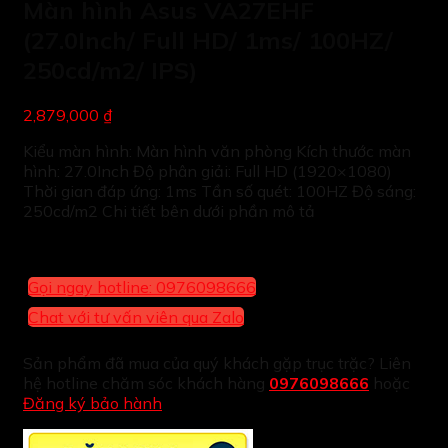
Màn hình Asus VA27EHF
(27.0Inch/ Full HD/ 1ms/ 100HZ/
250cd/m2/ IPS)
2,879,000 ₫
Kiểu màn hình: Màn hình văn phòng Kích thước màn
hình: 27.0Inch Độ phân giải: Full HD (1920×1080)
Thời gian đáp ứng: 1ms Tần số quét: 100HZ Độ sáng:
250cd/m2 Chi tiết bên dưới phần mô tả
Gọi ngay hotline: 0976098666
Chat với tư vấn viên qua Zalo
Sản phẩm đã mua của quý khách gặp trục trặc? Liên
hệ hotline chăm sóc khách hàng
0976098666
hoặc
Đăng ký bảo hành