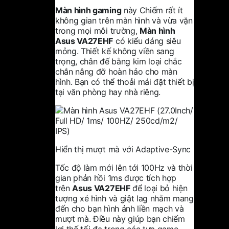
Màn hình gaming
này Chiếm rất ít
không gian trên màn hình và vừa vặn
trong mọi môi trường,
Màn hình
Asus
VA27EHF
có kiểu dáng siêu
mỏng. Thiết kế không viền sang
trọng, chân đế bằng kim loại chắc
chắn nâng đỡ hoàn hảo cho màn
hình. Bạn có thể thoải mái đặt thiết bị
tại văn phòng hay nhà riêng.
Hiển thị mượt mà với Adaptive-Sync
Tốc độ làm mới lên tới 100Hz và thời
gian phản hồi 1ms được tích hợp
trên
Asus VA27EHF
để loại bỏ hiện
tượng xé hình và giật lag nhằm mang
đến cho bạn hình ảnh liền mạch và
mượt mà. Điều này giúp bạn chiếm
lợi thế tối đa trong các tựa game