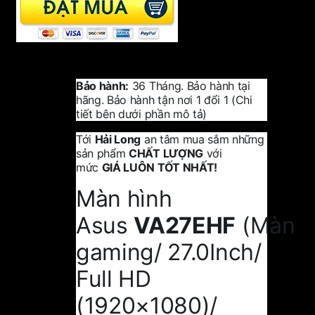
Bảo hành:
36 Tháng. Bảo hành tại
hãng. Bảo hành tận nơi 1 đổi 1 (Chi
tiết bên dưới phần mô tả)
Tới
Hải Long
an tâm mua sắm những
sản phẩm
CHẤT LƯỢNG
với
mức
GIÁ LUÔN TỐT NHẤT!
Màn hình
Asus
VA27EHF
(Màn
gaming/ 27.0Inch/
Full HD
(1920×1080)/