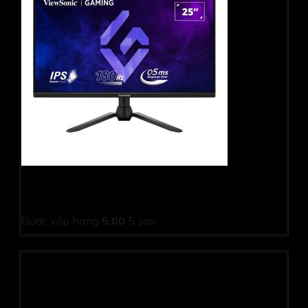
Màn hình gaming Viewsonic VX2528 (24.5Inch/ Full HD/
0,5ms/ 180Hz/ 250cd/m2/ IPS/ Loa)
Được xếp hạng
5.00
5 sao