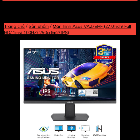
/
/
Trang chủ
Sản phẩm
Màn hình Asus VA27EHF (27.0Inch/ Full
HD/ 1ms/ 100HZ/ 250cd/m2/ IPS)