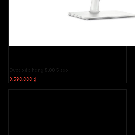
Màn hình Dell S2425H (23.8Inch/ Full HD/ 5ms/ 100HZ/
250cd/m2/ IPS/ Loa/ Silver/ 3 Year)
Được xếp hạng
5.00
5 sao
3,590,000 ₫