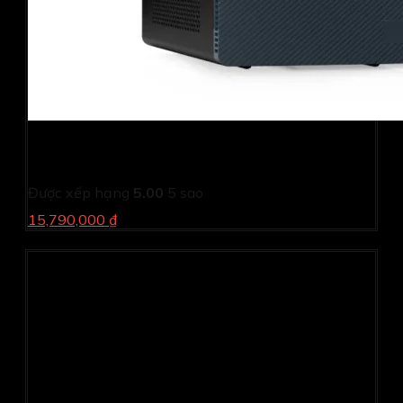
PC Dell Inspiron 3030MT T6FDR1 (i5 14400/ 8GB/
512GB SSD/ Wifi + BT/ Key/ Mouse/ Win11/ 2Y)
Được xếp hạng
5.00
5 sao
15,790,000 ₫