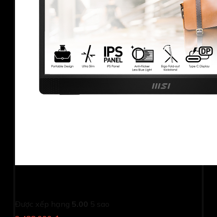
Màn hình di động MSI PRO MP161 (15.6Inch/ Full HD/
4ms/ 60HZ/ 250cd/m2/ IPS/ Loa/ Type-C)
Được xếp hạng
5.00
5 sao