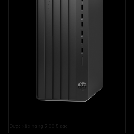
PC HP Pro Tower 280 G9 9E812PT (i5 12500/ 8GB/
256Gb SSD/ Wifi + BT/ Key/ Mouse/ Win11/ 1Y)
Được xếp hạng
5.00
5 sao