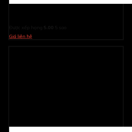
Màn hình Viewsonic VA2209-H (21.5Inch/ Full HD/ 4ms/
100HZ/ 250cd/m2/ IPS)
Được xếp hạng
5.00
5 sao
Giá liên hệ