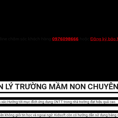
tline chăm sóc khách hàng
0976098666
hoặc
Đăng ký bảo 
N LÝ TRƯỜNG MẦM NON CHUYÊN
nh xác.Hướng tới mục đích ứng dụng CNTT trong nhà trường đạt hiệu quả cao.
viên không giỏi tin học và ngoại ngữ. Kidsoft còn có hướng dẫn sử dụng bằng v