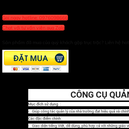
Gọi ngay hotline: 0976098666
Chat với tư vấn viên qua Zalo
Sản phẩm đã mua của quý khách gặp trục trặc? Liên hệ ho
CÔNG CỤ QUẢ
Mục đích sử dụng :
- Giúp công tác quản lý của nhà trường đạt hiệu quả và chí
Các đặc điểm chính:
- Giao diện tiếng Việt, dễ dùng, phù hợp cả với những giáo 