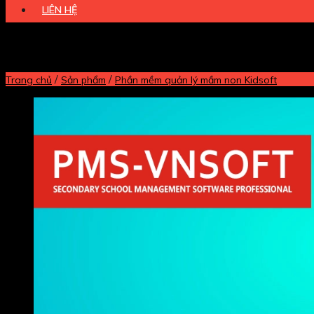
LIÊN HỆ
/
/
Trang chủ
Sản phẩm
Phần mềm quản lý mầm non Kidsoft