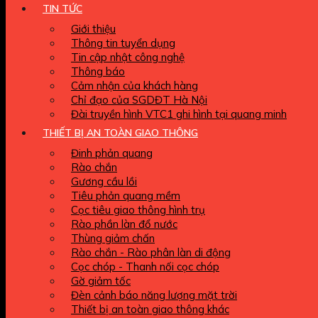
TIN TỨC
Giới thiệu
Thông tin tuyển dụng
Tin cập nhật công nghệ
Thông báo
Cảm nhận của khách hàng
Chỉ đạo của SGDĐT Hà Nội
Đài truyền hình VTC1 ghi hình tại quang minh
THIẾT BỊ AN TOÀN GIAO THÔNG
Đinh phản quang
Rào chắn
Gương cầu lồi
Tiêu phản quang mềm
Cọc tiêu giao thông hình trụ
Rào phần làn đổ nước
Thùng giảm chấn
Rào chắn - Rào phân làn di động
Cọc chóp - Thanh nối cọc chóp
Gờ giảm tốc
Đèn cảnh báo năng lượng mặt trời
Thiết bị an toàn giao thông khác