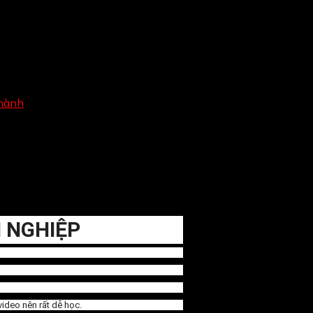
hành
 NGHIỆP
ideo nên rất dễ học.