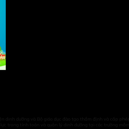
n dinh dưỡng và Bộ giáo dục đào tạo thẩm định và cấp phép
ực trong tính toán và quản lý dinh dưỡng tại các trường mầm