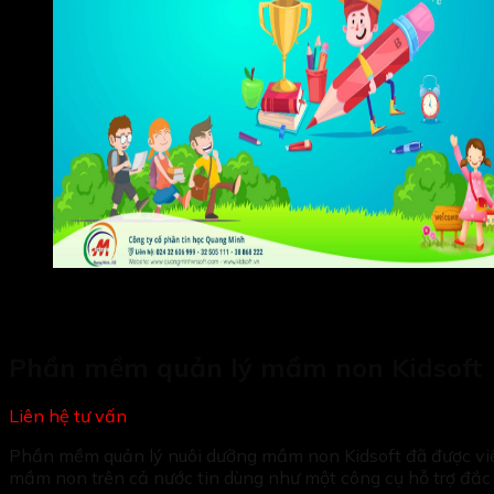
Phần mềm quản lý mầm non Kidsoft
Liên hệ tư vấn
Phần mềm quản lý nuôi dưỡng mầm non Kidsoft đã được việ
mầm non trên cả nước tin dùng như một công cụ hỗ trợ đắc l