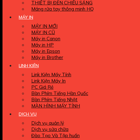
THIẾT BỊ ĐÈN CHIẾU SÁNG
Máng rửa tay thông minh HQ
MÁY IN
MÁY IN MỚI
MÁY IN CŨ
Máy in Canon
Máy in HP
Máy in Epson
Máy in Brother
LINH KIỆN
Link Kiện Máy Tính
Link Kiện Máy In
PC Giá Rẻ
Bàn Phím Tiếng Hàn Quốc
Bàn Phím Tiếng Nhật
MÀN HÌNH MÁY TÍNH
DỊCH VỤ
Dịch vụ quản lý
Dịch vụ sửa chữa
Đào Tạo Và Tập huấn