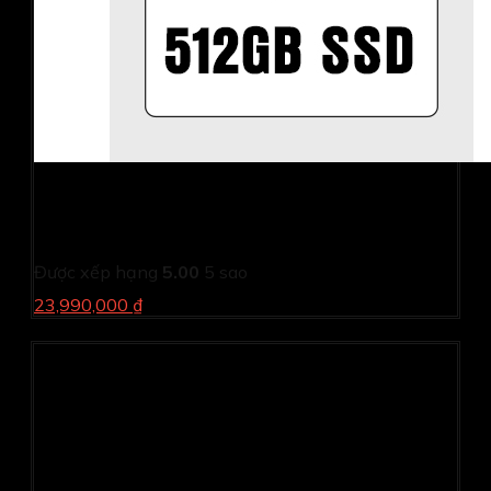
Laptop Acer Gaming Nitro V ANV15 51 72VS
NH.QNASV.004 (i7 13620H/ 16GB/ 512GB SSD/ RTX
2050 4GB/ 15.6 inch FHD/ 144Hz/ Win11/ Black/ 1Y)
Được xếp hạng
5.00
5 sao
23,990,000 ₫