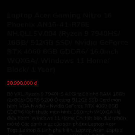
Laptop Acer Gaming Nitro 16
Phoenix AN16-41-R76E
NH.QLLSV.004 (Ryzen 9 7940HS/
16GB/ 512GB SSD/ Nvidia GeForce
RTX 4060 8GB GDDR6/ 16.0inch
WQXGA/ Windows 11 Home/
Black/ 1 Year)
38,990,000 ₫
Bộ VXL: Ryzen 9 7940HS 4.0GHz Bộ nhớ RAM: 16Gb
(2x8Gb) DDR5 5200 Ổ cứng: 512Gb SSD Card màn
hình: VGA Nvidia – Nvidia GeForce RTX 4060 8GB
GDDR6 Kích thước màn hình: 16.0inch WQXGA Hệ
điều hành: Windows 11 Home Chi tiết bên dưới phần
mô tả Các danh mục của sản phẩm: Laptop Acer
Tags: Laptop & Linh phụ kiện , Laptop Acer , Laptop