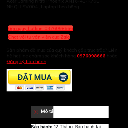
Acer Gaming Nitro Phoenix AN16-41-R76E
NH.QLLSV.004 , Laptop theo hãng
Gọi ngay hotline: 0976098666
Chat với tư vấn viên qua Zalo
Sản phẩm đã mua của quý khách gặp trục trặc? Liên
hệ hotline chăm sóc khách hàng
0976098666
hoặc
Đăng ký bảo hành
Mô tả
Bảo hành:
12 Tháng. Bảo hành tại