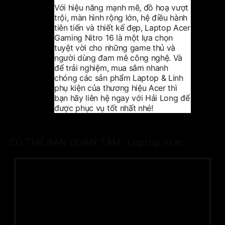
Với hiệu năng mạnh mẽ, đồ hoạ vượt
trội, màn hình rộng lớn, hệ điều hành
tiên tiến và thiết kế đẹp, Laptop Acer
Gaming Nitro 16 là một lựa chọn
tuyệt vời cho những game thủ và
người dùng đam mê công nghệ. Và
để trải nghiệm, mua sắm nhanh
chóng các sản phẩm
Laptop & Linh
phụ kiện
của thương hiệu Acer thì
bạn hãy liên hệ ngay với Hải Long để
được phục vụ tốt nhất nhé!
CÓ THỂ BẠN QUAN TÂM :
Laptop Acer