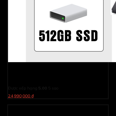
Laptop Acer Gaming Nitro ANV15-51-55CA
NH.QN8SV.004 (i5 13420H/ 16GB/ 512GB SSD/ RTX
4050 6GB/ 15.6 inch FHD/ 144Hz/ Win11/ Black/ 1Y)
Được xếp hạng
5.00
5 sao
24,990,000 ₫