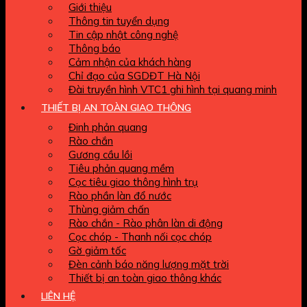
Giới thiệu
Thông tin tuyển dụng
Tin cập nhật công nghệ
Thông báo
Cảm nhận của khách hàng
Chỉ đạo của SGDĐT Hà Nội
Đài truyền hình VTC1 ghi hình tại quang minh
THIẾT BỊ AN TOÀN GIAO THÔNG
Đinh phản quang
Rào chắn
Gương cầu lồi
Tiêu phản quang mềm
Cọc tiêu giao thông hình trụ
Rào phần làn đổ nước
Thùng giảm chấn
Rào chắn - Rào phân làn di động
Cọc chóp - Thanh nối cọc chóp
Gờ giảm tốc
Đèn cảnh báo năng lượng mặt trời
Thiết bị an toàn giao thông khác
LIÊN HỆ