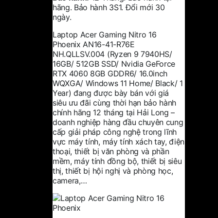
hãng. Bảo hành 3S1. Đổi mới 30
ngày.
Laptop Acer Gaming Nitro 16
Phoenix AN16-41-R76E
NH.QLLSV.004 (Ryzen 9 7940HS/
16GB/ 512GB SSD/ Nvidia GeForce
RTX 4060 8GB GDDR6/ 16.0inch
WQXGA/ Windows 11 Home/ Black/ 1
Year)
đang được bày bán với giá
siêu ưu đãi cùng thời hạn bảo hành
chính hãng 12 tháng tại
Hải Long
–
doanh nghiệp hàng đầu chuyên cung
cấp giải pháp công nghệ trong lĩnh
vực
máy tính, máy tính xách tay, điện
thoại, thiết bị văn phòng và phần
mềm, máy tính đồng bộ, thiết bị siêu
thị, thiết bị hội nghị và phòng học,
camera
,…