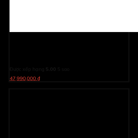
Laptop gaming Acer PREDATOR Helios Neo 16
PHN16-71-74QR (I7 13700HX/ 16GB/ 512GB SSD/
RTX 4070 8GB/ 16.1 inch FHD+/ 165Hz/ Win11/ Black/
Vỏ nhôm/ 1Y)
Được xếp hạng
5.00
5 sao
47,990,000 ₫