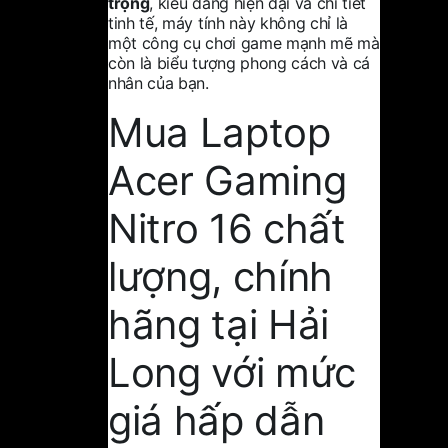
trọng
, kiểu dáng hiện đại và chi tiết
tinh tế, máy tính này không chỉ là
một công cụ chơi game mạnh mẽ mà
còn là biểu tượng phong cách và cá
nhân của bạn.
Mua Laptop
Acer Gaming
Nitro 16 chất
lượng, chính
hãng tại
Hải
Long
với mức
giá hấp dẫn