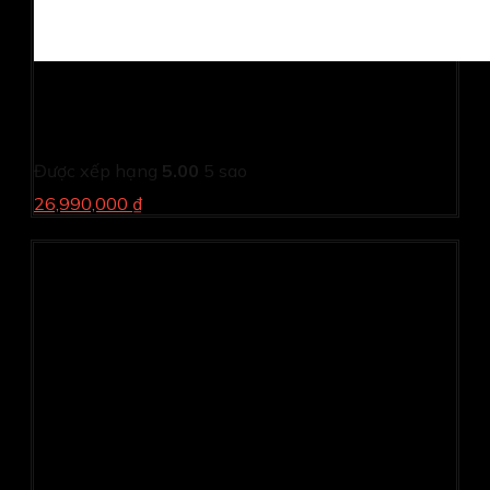
Laptop Acer Swift Go AI OLED SFG14-73-75YM (Ultra
7 155H/ 16GB/ 512GB SSD/ 14 inch 2.8K/ 120Hz/
Win11/ Silver/ Vỏ nhôm/ 1Y)
Được xếp hạng
5.00
5 sao
26,990,000 ₫