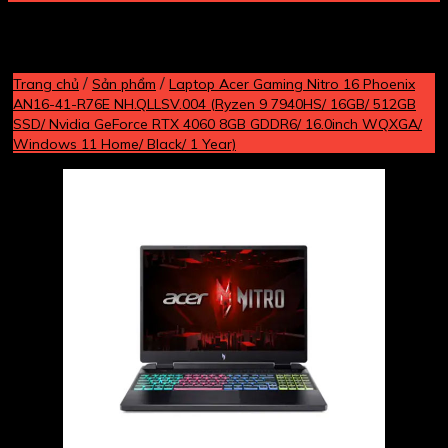
/
/
Trang chủ
Sản phẩm
Laptop Acer Gaming Nitro 16 Phoenix
AN16-41-R76E NH.QLLSV.004 (Ryzen 9 7940HS/ 16GB/ 512GB
SSD/ Nvidia GeForce RTX 4060 8GB GDDR6/ 16.0inch WQXGA/
Windows 11 Home/ Black/ 1 Year)