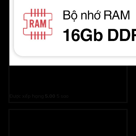
Laptop Acer Aspire Lite AL16-51P-55N7
NX.KX0SV.001 (i5 1235U/ 16GB/ 512GB SSD/ 16 inch
WUXGA/ Win11/ Grey/ 1Y)
Được xếp hạng
5.00
5 sao