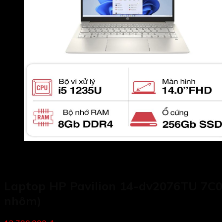
Laptop HP Pavilion 14-dv2076TU 7C0P
nhôm)