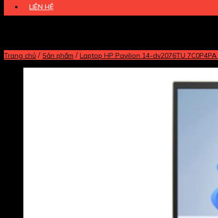
LIÊN HỆ
/
/
Trang chủ
Sản phẩm
Laptop HP Pavilion 14-dv2076TU 7C0P4PA (