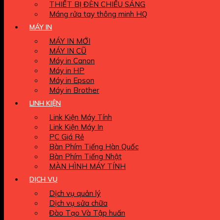
THIẾT BỊ ĐÈN CHIẾU SÁNG
Máng rửa tay thông minh HQ
MÁY IN
MÁY IN MỚI
MÁY IN CŨ
Máy in Canon
Máy in HP
Máy in Epson
Máy in Brother
LINH KIỆN
Link Kiện Máy Tính
Link Kiện Máy In
PC Giá Rẻ
Bàn Phím Tiếng Hàn Quốc
Bàn Phím Tiếng Nhật
MÀN HÌNH MÁY TÍNH
DỊCH VỤ
Dịch vụ quản lý
Dịch vụ sửa chữa
Đào Tạo Và Tập huấn