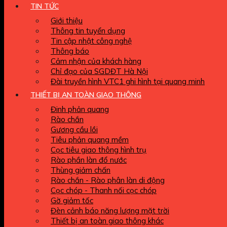
TIN TỨC
Giới thiệu
Thông tin tuyển dụng
Tin cập nhật công nghệ
Thông báo
Cảm nhận của khách hàng
Chỉ đạo của SGDĐT Hà Nội
Đài truyền hình VTC1 ghi hình tại quang minh
THIẾT BỊ AN TOÀN GIAO THÔNG
Đinh phản quang
Rào chắn
Gương cầu lồi
Tiêu phản quang mềm
Cọc tiêu giao thông hình trụ
Rào phần làn đổ nước
Thùng giảm chấn
Rào chắn - Rào phân làn di động
Cọc chóp - Thanh nối cọc chóp
Gờ giảm tốc
Đèn cảnh báo năng lượng mặt trời
Thiết bị an toàn giao thông khác