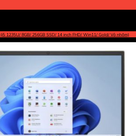
i5 1235U/ 8GB/ 256GB SSD/ 14 inch FHD/ Win11/ Gold/ Vỏ nhôm)