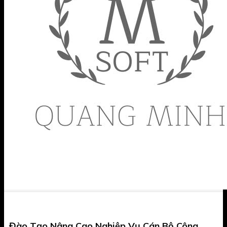
Đào Tạo Nâng Cao Nghiệp Vụ Cán Bộ Công