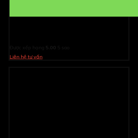
Giới Thiệu Phần Mềm Quản Lý Dinh Dưỡng và Báo Cáo
Thu Chi Kidsoft Online - Giải Pháp Tối Ưu Cho Các
Trường Mầm Non
Được xếp hạng
5.00
5 sao
Liên hệ tư vấn