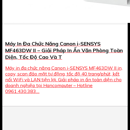
Máy In Đa Chức Năng Canon i-SENSYS
MF463DW II – Giải Pháp In Ấn Văn Phòng Toàn
Diện, Tốc Độ Cao Và T
Máy in đa chức năng Canon i-SENSYS MF463DW II in,
copy, scan đảo mặt tự động, tốc độ 40 trang/phút, kết
nối WiFi và LAN tiện lợi. Giải pháp in ấn toàn diện cho
doanh nghiệp tại Hancomputer – Hotline
0961.430.383....