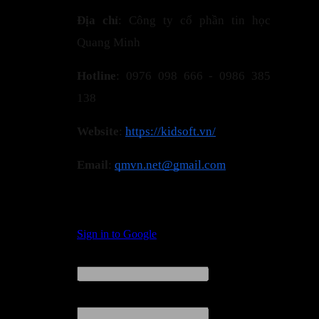
Địa chỉ
: Công ty cổ phần tin học
Quang Minh
Hotline
: 0976 098 666 - 0986 385
138
Website
:
https://kidsoft.vn/
Email
:
qmvn.net@gmail.com