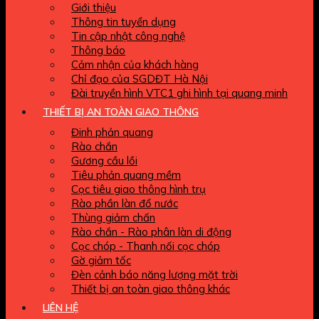
Giới thiệu
Thông tin tuyển dụng
Tin cập nhật công nghệ
Thông báo
Cảm nhận của khách hàng
Chỉ đạo của SGDĐT Hà Nội
Đài truyền hình VTC1 ghi hình tại quang minh
THIẾT BỊ AN TOÀN GIAO THÔNG
Đinh phản quang
Rào chắn
Gương cầu lồi
Tiêu phản quang mềm
Cọc tiêu giao thông hình trụ
Rào phần làn đổ nước
Thùng giảm chấn
Rào chắn - Rào phân làn di động
Cọc chóp - Thanh nối cọc chóp
Gờ giảm tốc
Đèn cảnh báo năng lượng mặt trời
Thiết bị an toàn giao thông khác
LIÊN HỆ