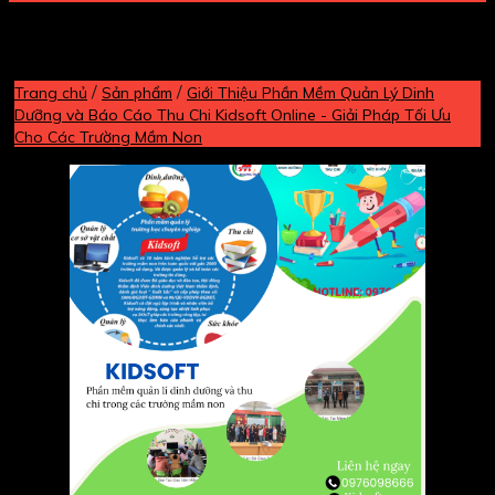
/
/
Trang chủ
Sản phẩm
Giới Thiệu Phần Mềm Quản Lý Dinh
Dưỡng và Báo Cáo Thu Chi Kidsoft Online - Giải Pháp Tối Ưu
Cho Các Trường Mầm Non