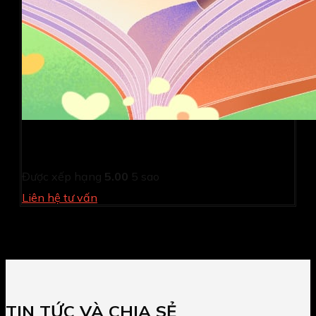
HƯỚNG DẪN SỬ DỤNG PHẦN MỀM KIDSOFT PHIÊN
BẢN 2025
Được xếp hạng
5.00
5 sao
Liên hệ tư vấn
TIN TỨC VÀ CHIA SẺ