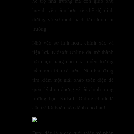
hỗ trợ nhà trường mà còn giúp phụ
huynh yên tâm hơn về chế độ dinh
dưỡng và sự minh bạch tài chính tại
trường.
Nhờ vào sự linh hoạt, chính xác và
tiện lợi, Kidsoft Online đã trở thành
lựa chọn hàng đầu của nhiều trường
mầm non trên cả nước. Nếu bạn đang
tìm kiếm một giải pháp toàn diện để
quản lý dinh dưỡng và tài chính trong
trường học, Kidsoft Online chính là
câu trả lời hoàn hảo dành cho bạn!
Dưới đây là video giới thiệu về phần