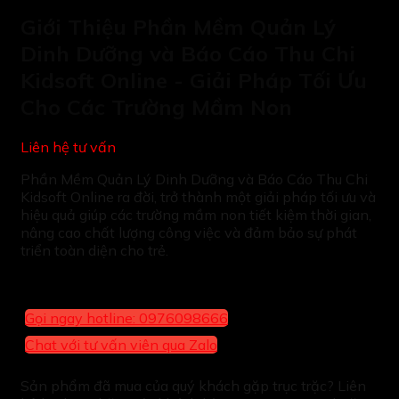
Giới Thiệu Phần Mềm Quản Lý
Dinh Dưỡng và Báo Cáo Thu Chi
Kidsoft Online - Giải Pháp Tối Ưu
Cho Các Trường Mầm Non
Liên hệ tư vấn
Phần Mềm Quản Lý Dinh Dưỡng và Báo Cáo Thu Chi
Kidsoft Online ra đời, trở thành một giải pháp tối ưu và
hiệu quả giúp các trường mầm non tiết kiệm thời gian,
nâng cao chất lượng công việc và đảm bảo sự phát
triển toàn diện cho trẻ.
Gọi ngay hotline: 0976098666
Chat với tư vấn viên qua Zalo
Sản phẩm đã mua của quý khách gặp trục trặc? Liên