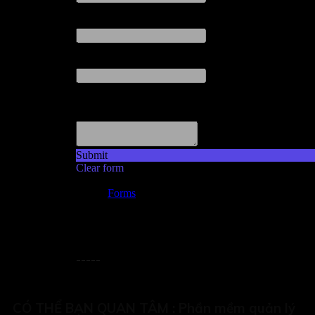
-----
CÓ THỂ BẠN QUAN TÂM :
Phần mềm quản lý