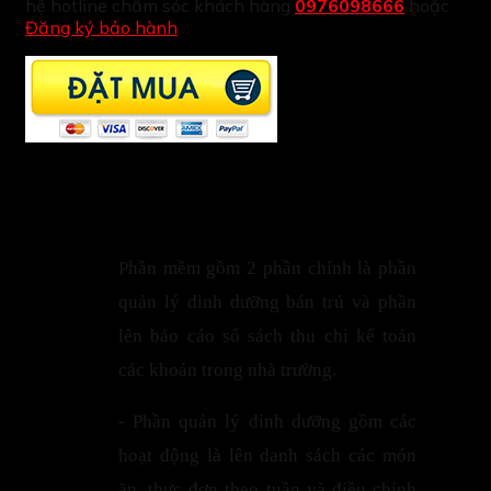
hệ hotline chăm sóc khách hàng
0976098666
hoặc
Đăng ký bảo hành
Phần mềm gồm 2 phần chính là phần
quản lý dinh dưỡng bán trú và phần
lên báo cáo sổ sách thu chi kế toán
các khoản trong nhà trường.
- Phần quản lý dinh dưỡng gồm các
hoạt động là lên danh sách các món
ăn, thực đơn theo tuần và điều chỉnh