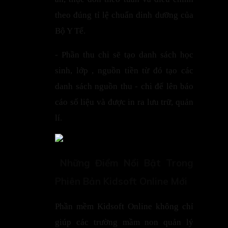
theo đúng tỉ lệ chuẩn dinh dưỡng của
Bộ Y Tế.
- Phần thu chi sẽ tạo danh sách học
sinh, lớp , nguồn tiền từ đó tạo các
danh sách nguồn thu - chi để lên báo
cáo số liệu và được in ra lưu trữ, quản
lí.
Những Điểm Nổi Bật Trong
Phiên Bản Kidsoft Online Mới
Phần mềm Kidsoft Online không chỉ
giúp các trường mầm non quản lý