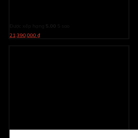
Laptop Dell Inspiron 5440 N4I5211W1 (Core 5 120U/
16GB/ 512GB SSD/ 14 inch FHD+/ Win 11/ Office/ Vỏ
nhôm/ 1Y)
Được xếp hạng
5.00
5 sao
21,390,000 ₫