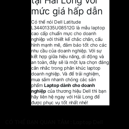
tại
Hải Long
với
mức giá hấp dẫn
Có thể nói Dell Latitude
L34401335U08512G là mẫu laptop
cao cấp chuẩn mực cho doanh
nghiệp với thiết kế chắc chắn, cấu
hình mạnh mẽ, đảm báo tốt cho các
nhu cầu của doanh nghiệp. Với sự
kết hợp giữa hiệu năng, di động và
an toàn, đây sẽ là một lựa chọn đáng
cân nhắc trong phân khúc laptop
doanh nghiệp. Và để trải nghiệm,
mua sắm nhanh chóng các sản
phẩm
Laptop dành cho doanh
nghiệp
của thương hiệu Dell thì bạn
hãy liên hệ ngay với Hải Long để
được phục vụ tốt nhất nhé!
CÓ THỂ BẠN QUAN TÂM :
Laptop Dell