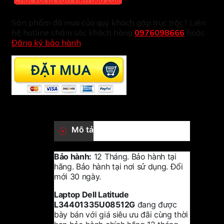
Sản phẩm đã mua của quý khách gặp trục trặc? Liên
hệ hotline chăm sóc khách hàng
0976098666
hoặc
Đăng ký bảo hành
Mô tả
Bảo hành:
12 Tháng. Bảo hành tại
hãng. Bảo hành tại nơi sử dụng. Đổi
mới 30 ngày.
Laptop Dell Latitude
L34401335U08512G
đang được
bày bán với giá siêu ưu đãi cùng thời