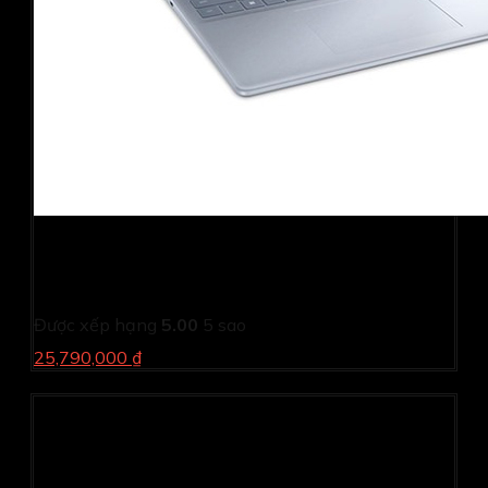
Laptop Dell Inspiron N5640 C7U161W11IBU (Core 7
150U/ 16GB/ 1TB SSD/ 16 inch FHD+/ Win 11/ Office/
Vỏ nhôm/ 1Y)
Được xếp hạng
5.00
5 sao
25,790,000 ₫