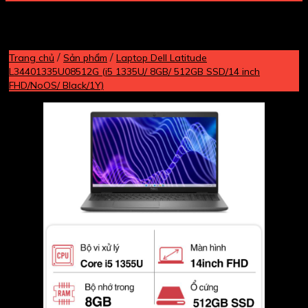
/
/
Trang chủ
Sản phẩm
Laptop Dell Latitude
L34401335U08512G (i5 1335U/ 8GB/ 512GB SSD/14 inch
FHD/NoOS/ Black/1Y)