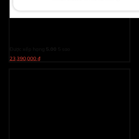
Laptop Dell Latitude L5440-i51335U-16512GW (i5
1335U/ 16GB/ 512GB SSD/ 14 inch FHD/ Win11/ Vỏ
nhôm/ 1Y)
Được xếp hạng
5.00
5 sao
23,390,000 ₫