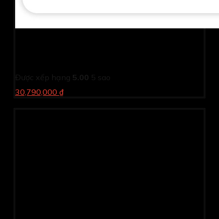
Laptop Dell Inspiron N5640 N6I7512W1 (Core 7 150U/
16GB/ 1TB SSD/ MX570 2GB/ 16 inch 2.5K/ Win 11/
Office/ Vỏ nhôm/ 1Y)
Được xếp hạng
5.00
5 sao
30,790,000 ₫