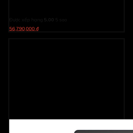
155H/ 16GB/ 1TB SSD/ 13.4inch QHD+ Touch/ Win 11/
Office/ Platinum/ 1Y)
Được xếp hạng
5.00
5 sao
56,790,000 ₫