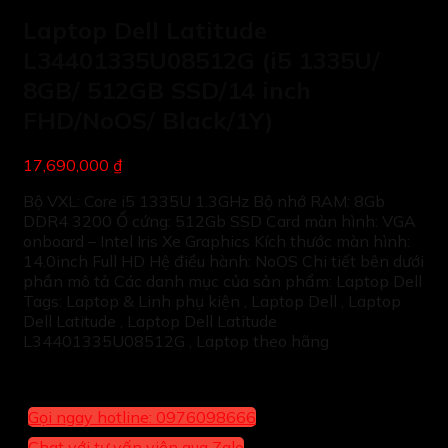
Laptop Dell Latitude
L34401335U08512G (i5 1335U/
8GB/ 512GB SSD/14 inch
FHD/NoOS/ Black/1Y)
17,690,000 ₫
Bộ VXL: Core i5 1335U 1.3GHz Bộ nhớ RAM: 8Gb
DDR4 3200 Ổ cứng: 512Gb SSD Card màn hình: VGA
onboard – Intel Iris Xe Graphics Kích thước màn hình:
14.0inch Full HD Hệ điều hành: NoOS Chi tiết bên dưới
phần mô tả Các danh mục của sản phẩm: Laptop Dell
Tags: Laptop & Linh phụ kiện , Laptop Dell , Laptop
Dell Latitude , Laptop Dell Latitude
L34401335U08512G , Laptop theo hãng
Gọi ngay hotline: 0976098666
Chat với tư vấn viên qua Zalo