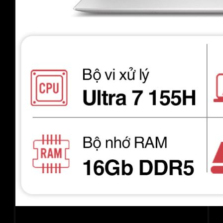
Laptop Dell XPS 13 Plus 9340 HXRGT TOUCH (Ultra 7