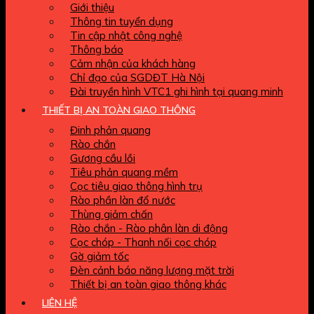
Giới thiệu
Thông tin tuyển dụng
Tin cập nhật công nghệ
Thông báo
Cảm nhận của khách hàng
Chỉ đạo của SGDĐT Hà Nội
Đài truyền hình VTC1 ghi hình tại quang minh
THIẾT BỊ AN TOÀN GIAO THÔNG
Đinh phản quang
Rào chắn
Gương cầu lồi
Tiêu phản quang mềm
Cọc tiêu giao thông hình trụ
Rào phần làn đổ nước
Thùng giảm chấn
Rào chắn - Rào phân làn di động
Cọc chóp - Thanh nối cọc chóp
Gờ giảm tốc
Đèn cảnh báo năng lượng mặt trời
Thiết bị an toàn giao thông khác
LIÊN HỆ