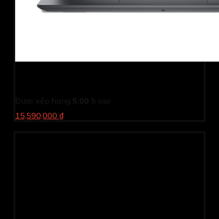
Laptop Dell Vostro 3430 71040387 (i5 1335U/ 8GB/
512GB SSD/ 14 inch FHD/ NoOS/ 1Y)
Được xếp hạng
5.00
5 sao
15,590,000 ₫