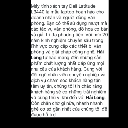
Máy tính xách tay Dell Latitude
L3440 là mẫu laptop hoàn hảo cho
doanh nhân và người dùng văn
phòng. Bạn có thể sử dụng mượt mà
các tác vụ văn phòng, đồ họa cơ bản
và giải trí đa phương tiện. Với hơn 20
năm kinh nghiệm chuyên sâu trong
lĩnh vực cung cấp các thiết bị văn
phòng và giải pháp công nghệ,
Hải
Long
tự hào mang đến những sản
phẩm chất lượng nhất đáp ứng mọi
nhu cầu của khách hàng. Cùng với
đội ngũ nhân viên chuyên nghiệp và
dịch vụ chăm sóc khách hàng tận
tâm uy tín, chúng tôi tin chắc rằng
khách hàng sẽ có những trải nghiệm
vô cùng thú vị khi đến với
Hải Long
.
Còn chần chờ gì nữa, nhanh nhanh
ghé cơ sở gần nhất của chúng tôi để
được hỗ trợ!