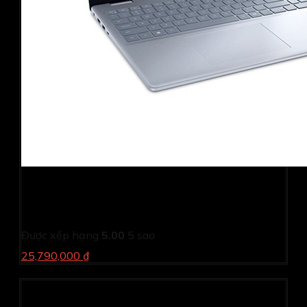
Laptop Dell Inspiron N5640 C7U161W11IBU (Core 7
150U/ 16GB/ 1TB SSD/ 16 inch FHD+/ Win 11/ Office/
Vỏ nhôm/ 1Y)
Được xếp hạng
5.00
5 sao
25,790,000 ₫