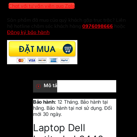
Chat với tư vấn viên qua Zalo
Sản phẩm đã mua của quý khách gặp trục trặc? Liên
hệ hotline chăm sóc khách hàng
0976098666
hoặc
Đăng ký bảo hành
Mô tả
Bảo hành:
12 Tháng. Bảo hành tại
hãng. Bảo hành tại nơi sử dụng. Đổi
mới 30 ngày.
Laptop Dell