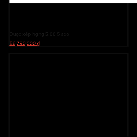
Laptop Dell XPS 13 Plus 9340 HXRGT TOUCH (Ultra 7
155H/ 16GB/ 1TB SSD/ 13.4inch QHD+ Touch/ Win 11/
Office/ Platinum/ 1Y)
Được xếp hạng
5.00
5 sao
56,790,000 ₫