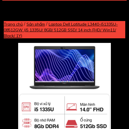
/
/
Trang chủ
Sản phẩm
Laptop Dell Latitude L3440-i51335U-
08512GW (i5 1335U/ 8GB/ 512GB SSD/ 14 inch FHD/ Win11/
Black/ 1Y)