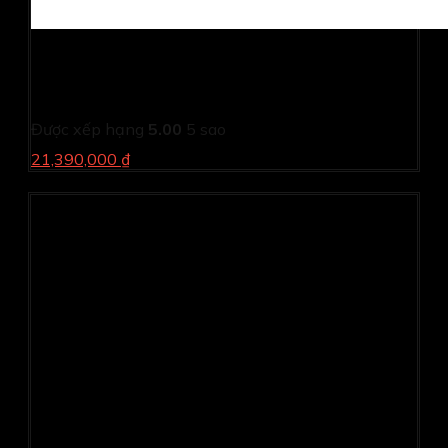
Laptop Dell Inspiron 5440 N4I5211W1 (Core 5 120U/
16GB/ 512GB SSD/ 14 inch FHD+/ Win 11/ Office/ Vỏ
nhôm/ 1Y)
Được xếp hạng
5.00
5 sao
21,390,000 ₫