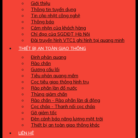
Giới thiệu
Thông tin tuyển dụng
Tin cập nhật công nghệ
Thông báo
Cảm nhận của khách hàng
Chỉ đạo của SGDĐT Hà Nội
Đài truyền hình VTC1 ghi hình tại quang minh
THIẾT BỊ AN TOÀN GIAO THÔNG
Đinh phản quang
Rào chắn
Gương cầu lồi
Tiêu phản quang mềm
Cọc tiêu giao thông hình trụ
Rào phần làn đổ nước
Thùng giảm chấn
Rào chắn - Rào phân làn di động
Cọc chóp - Thanh nối cọc chóp
Gờ giảm tốc
Đèn cảnh báo năng lượng mặt trời
Thiết bị an toàn giao thông khác
LIÊN HỆ