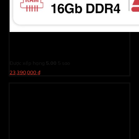
Laptop Dell Latitude L5440-i51335U-16512GW (i5
1335U/ 16GB/ 512GB SSD/ 14 inch FHD/ Win11/ Vỏ
nhôm/ 1Y)
Được xếp hạng
5.00
5 sao
23,390,000 ₫