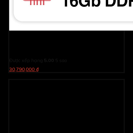
Laptop Dell Inspiron N5640 N6I7512W1 (Core 7 150U/
16GB/ 1TB SSD/ MX570 2GB/ 16 inch 2.5K/ Win 11/
Office/ Vỏ nhôm/ 1Y)
Được xếp hạng
5.00
5 sao
30,790,000 ₫