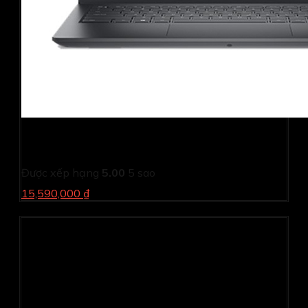
Laptop Dell Vostro 3430 71040387 (i5 1335U/ 8GB/
512GB SSD/ 14 inch FHD/ NoOS/ 1Y)
Được xếp hạng
5.00
5 sao
15,590,000 ₫