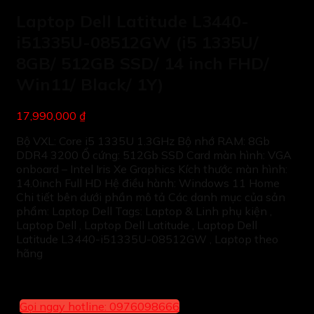
Laptop Dell Latitude L3440-
i51335U-08512GW (i5 1335U/
8GB/ 512GB SSD/ 14 inch FHD/
Win11/ Black/ 1Y)
17,990,000 ₫
Bộ VXL: Core i5 1335U 1.3GHz Bộ nhớ RAM: 8Gb
DDR4 3200 Ổ cứng: 512Gb SSD Card màn hình: VGA
onboard – Intel Iris Xe Graphics Kích thước màn hình:
14.0inch Full HD Hệ điều hành: Windows 11 Home
Chi tiết bên dưới phần mô tả Các danh mục của sản
phẩm: Laptop Dell Tags: Laptop & Linh phụ kiện ,
Laptop Dell , Laptop Dell Latitude , Laptop Dell
Latitude L3440-i51335U-08512GW , Laptop theo
hãng
Gọi ngay hotline: 0976098666