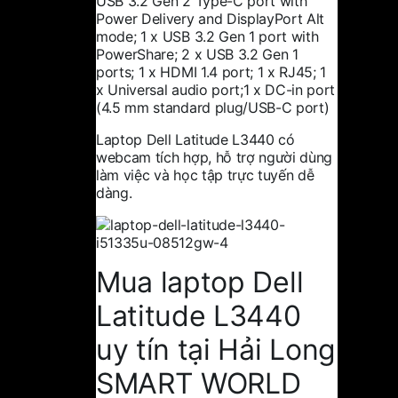
USB 3.2 Gen 2 Type-C port with
Power Delivery and DisplayPort Alt
mode; 1 x USB 3.2 Gen 1 port with
PowerShare; 2 x USB 3.2 Gen 1
ports; 1 x HDMI 1.4 port; 1 x RJ45; 1
x Universal audio port;1 x DC-in port
(4.5 mm standard plug/USB-C port)
Laptop Dell Latitude L3440 có
webcam tích hợp, hỗ trợ người dùng
làm việc và học tập trực tuyến dễ
dàng.
Mua laptop Dell
Latitude L3440
uy tín tại
Hải Long
SMART WORLD