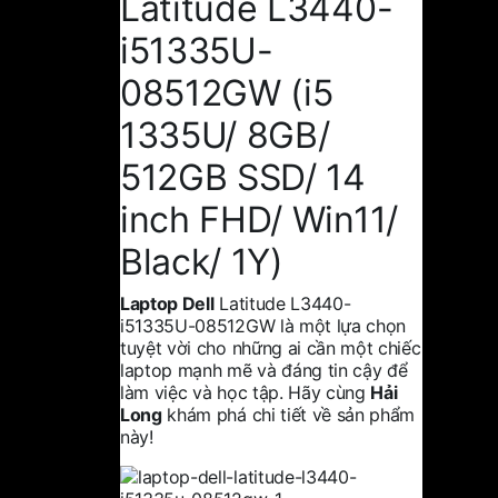
Latitude L3440-
i51335U-
08512GW (i5
1335U/ 8GB/
512GB SSD/ 14
inch FHD/ Win11/
Black/ 1Y)
Laptop Dell
Latitude L3440-
i51335U-08512GW là một lựa chọn
tuyệt vời cho những ai cần một chiếc
laptop mạnh mẽ và đáng tin cậy để
làm việc và học tập. Hãy cùng
Hải
Long
khám phá chi tiết về sản phẩm
này!