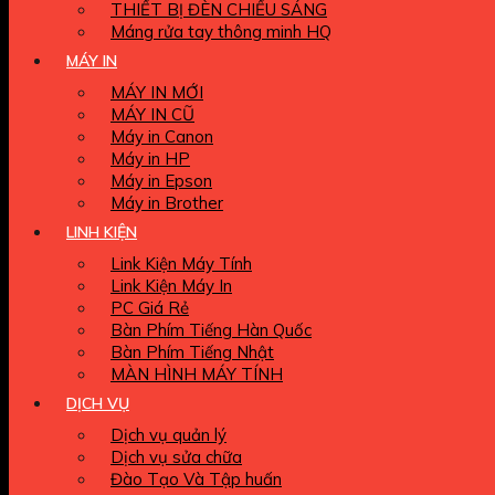
THIẾT BỊ ĐÈN CHIẾU SÁNG
Máng rửa tay thông minh HQ
MÁY IN
MÁY IN MỚI
MÁY IN CŨ
Máy in Canon
Máy in HP
Máy in Epson
Máy in Brother
LINH KIỆN
Link Kiện Máy Tính
Link Kiện Máy In
PC Giá Rẻ
Bàn Phím Tiếng Hàn Quốc
Bàn Phím Tiếng Nhật
MÀN HÌNH MÁY TÍNH
DỊCH VỤ
Dịch vụ quản lý
Dịch vụ sửa chữa
Đào Tạo Và Tập huấn