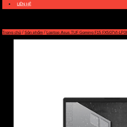
LIÊN HỆ
/
/
Trang chủ
Sản phẩm
Laptop Asus TUF Gaming F15 FX507VI-LP08