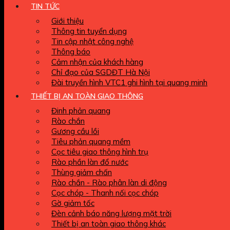
TIN TỨC
Giới thiệu
Thông tin tuyển dụng
Tin cập nhật công nghệ
Thông báo
Cảm nhận của khách hàng
Chỉ đạo của SGDĐT Hà Nội
Đài truyền hình VTC1 ghi hình tại quang minh
THIẾT BỊ AN TOÀN GIAO THÔNG
Đinh phản quang
Rào chắn
Gương cầu lồi
Tiêu phản quang mềm
Cọc tiêu giao thông hình trụ
Rào phần làn đổ nước
Thùng giảm chấn
Rào chắn - Rào phân làn di động
Cọc chóp - Thanh nối cọc chóp
Gờ giảm tốc
Đèn cảnh báo năng lượng mặt trời
Thiết bị an toàn giao thông khác