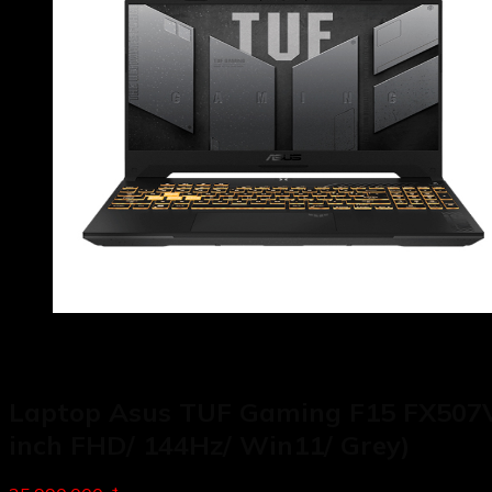
Laptop Asus TUF Gaming F15 FX507V
inch FHD/ 144Hz/ Win11/ Grey)