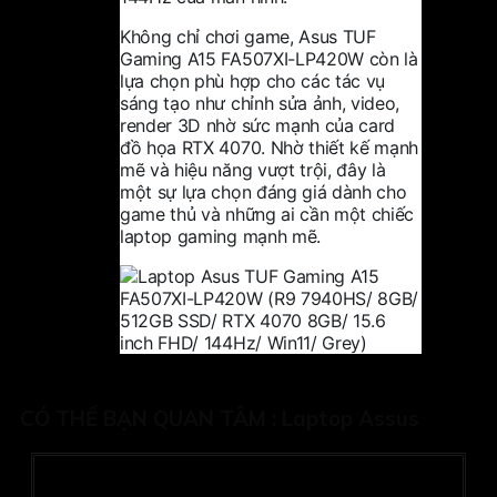
Không chỉ chơi game, Asus TUF
Gaming A15 FA507XI-LP420W còn là
lựa chọn phù hợp cho các tác vụ
sáng tạo như chỉnh sửa ảnh, video,
render 3D nhờ sức mạnh của card
đồ họa RTX 4070. Nhờ thiết kế mạnh
mẽ và hiệu năng vượt trội, đây là
một sự lựa chọn đáng giá dành cho
game thủ và những ai cần một chiếc
laptop gaming mạnh mẽ.
CÓ THỂ BẠN QUAN TÂM :
Laptop Assus