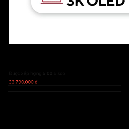
Laptop Asus Vivobook S14 OLED M5406WA-
PP071WS (AI 9 HX 370/ 32GB/ 1TB SSD/ 14 inch 3K/
120Hz/ Win 11/ Office/ Bạc/ Vỏ nhôm)
Được xếp hạng
5.00
5 sao
33,790,000 ₫