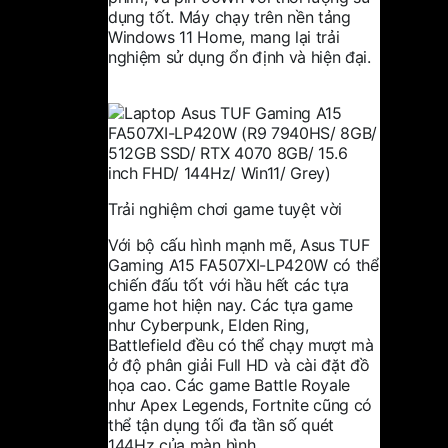
dụng tốt. Máy chạy trên nền tảng
Windows 11 Home, mang lại trải
nghiệm sử dụng ổn định và hiện đại.
Trải nghiệm chơi game tuyệt vời
Với bộ cấu hình mạnh mẽ, Asus TUF
Gaming A15 FA507XI-LP420W có thể
chiến đấu tốt với hầu hết các tựa
game hot hiện nay. Các tựa game
như Cyberpunk, Elden Ring,
Battlefield đều có thể chạy mượt mà
ở độ phân giải Full HD và cài đặt đồ
họa cao. Các game Battle Royale
như Apex Legends, Fortnite cũng có
thể tận dụng tối đa tần số quét
144Hz của màn hình.