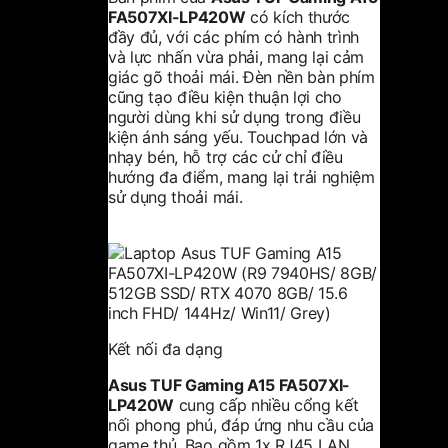
FA507XI-LP420W
có kích thước
đầy đủ, với các phím có hành trình
và lực nhấn vừa phải, mang lại cảm
giác gõ thoải mái. Đèn nền bàn phím
cũng tạo điều kiện thuận lợi cho
người dùng khi sử dụng trong điều
kiện ánh sáng yếu. Touchpad lớn và
nhạy bén, hỗ trợ các cử chỉ điều
hướng đa điểm, mang lại trải nghiệm
sử dụng thoải mái.
Kết nối đa dạng
Asus TUF Gaming A15 FA507XI-
LP420W
cung cấp nhiều cổng kết
nối phong phú, đáp ứng nhu cầu của
game thủ. Bao gồm 1x RJ45 LAN