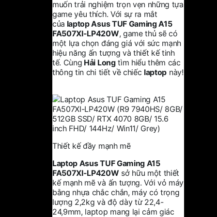
muốn trải nghiệm trọn vẹn những tựa
game yêu thích. Với sự ra mắt
của
laptop Asus TUF Gaming
A15
FA507XI-LP420W
, game thủ sẽ có
một lựa chọn đáng giá với sức mạnh
hiệu năng ấn tượng và thiết kế tinh
tế. Cùng
Hải Long
tìm hiểu thêm các
thông tin chi tiết về chiếc
laptop
này!
Thiết kế đầy mạnh mẽ
Laptop Asus TUF Gaming A15
FA507XI-LP420W
sở hữu một thiết
kế mạnh mẽ và ấn tượng. Với vỏ máy
bằng nhựa chắc chắn, máy có trọng
lượng 2,2kg và độ dày từ 22,4-
24,9mm, laptop mang lại cảm giác