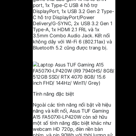
port, 1x Type-C USB 4 hỗ trợ
DisplayPort, 1x USB 3.2 Gen 2 Type-
C hỗ trợ DisplayPort/Power
Delivery/G-SYNC, 2x USB 3.2 Gen 1
Type-A, 1x HDMI 2.1 FRL và 1x
3.5mm Combo Audio Jack. Kết nối
không dây với Wi-Fi 6 (802.11ax) và
Bluetooth 5.2 cũng được trang bị.
Tính năng đặc biệt
Ngoài các tính năng nổi bật về hiệu
năng và kết nối, Asus TUF Gaming
A15 FA507XI-LP420W còn sở hữu
một số tính năng đặc biệt khác như
webcam HD 720p, đèn nền bàn
phím, và pin 90Wh với thời lượng sử