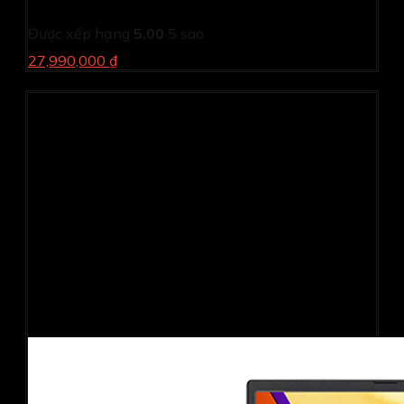
inch FHD/ 144Hz/ Win11/ Gray/ Vỏ nhôm)
Được xếp hạng
5.00
5 sao
27,990,000 ₫