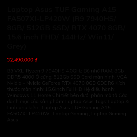
Laptop Asus TUF Gaming A15
FA507XI-LP420W (R9 7940HS/
8GB/ 512GB SSD/ RTX 4070 8GB/
15.6 inch FHD/ 144Hz/ Win11/
Grey)
32,490,000 ₫
Bộ VXL: Ryzen 9 7940HS 4.0GHz Bộ nhớ RAM: 8Gb
DDR5 4800 Ổ cứng: 512Gb SSD Card màn hình: VGA
Nvidia – Nvidia GeForce RTX 4070 8GB GDDR6 Kích
thước màn hình: 15.6inch Full HD Hệ điều hành:
Windows 11 Home Chi tiết bên dưới phần mô tả Các
danh mục của sản phẩm: Laptop Asus Tags: Laptop &
Linh phụ kiện , Laptop Asus TUF Gaming A15
FA507XI-LP420W , Laptop Gaming , Laptop Gaming
Asus