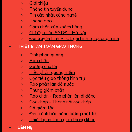
Giới thiệu
Thông tin tuyển dụng
Tin cập nhật công nghệ
Thông báo
Cảm nhận của khách hàng
Chỉ đạo của SGDĐT Hà Nội
Đài truyền hình VTC1 ghi hình tại quang minh
THIẾT BỊ AN TOÀN GIAO THÔNG
Đinh phản quang
Rào chắn
Gương cầu lồi
Tiêu phản quang mềm
Cọc tiêu giao thông hình trụ
Rào phần làn đổ nước
Thùng giảm chấn
Rào chắn - Rào phân làn di động
Cọc chóp - Thanh nối cọc chóp
Gờ giảm tốc
Đèn cảnh báo năng lượng mặt trời
Thiết bị an toàn giao thông khác
LIÊN HỆ