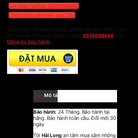
Gọi ngay hotline: 0976098666
Chat với tư vấn viên qua Zalo
Sản phẩm đã mua của quý khách gặp trục trặc? Liên
hệ hotline chăm sóc khách hàng
0976098666
hoặc
Đăng ký bảo hành
Mô tả
Bảo hành:
24 Tháng. Bảo hành tại
hãng. Bảo hành toàn cầu. Đổi mới 30
ngày
Tới
Hải Long
an tâm mua sắm những