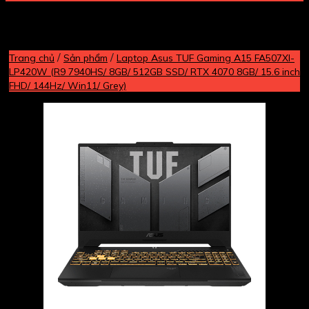
/
/
Trang chủ
Sản phẩm
Laptop Asus TUF Gaming A15 FA507XI-
LP420W (R9 7940HS/ 8GB/ 512GB SSD/ RTX 4070 8GB/ 15.6 inch
FHD/ 144Hz/ Win11/ Grey)