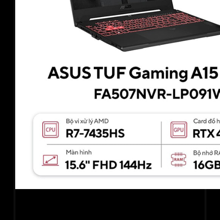
Laptop Asus TUF Gaming A15 FA507NVR-LP091W
(R7 7435HS/ 16GB/ 512GB SSD/ RTX 4060 8GB/ 15.6