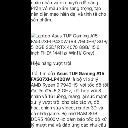
chắc chắn và di chuyển dễ dàng.
Phần vỏ màu xám sang trọng, tạo
nên diện mạo hiện đại và tinh tế cho
sản phẩm.
Hiệu năng vượt trội
Trái tim của
Asus TUF Gaming A15
FA507XI-LP420W
là bộ vi xử lý
AMD Ryzen 9 7940HS, với tốc độ tối
đa lên đến 5,2 GHz, kết hợp với 8
nhân và 16 luồng, mang lại sức mạnh
xử lý vượt trội cho các tác vụ đồ
họa, chỉnh sửa video, render 3D và
cả chơi game. Bộ nhớ RAM 8GB
DDR5 4800MHz đảm bảo tốc độ xử
lý mượt mà và đáp ứng các nhu cầu