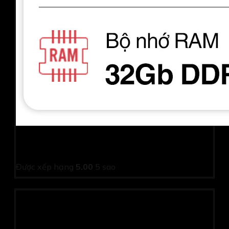
Laptop Asus Zenbook 14 OLED UX3405MA-PP475W
(Ultra 9 185H/ 32GB/ 1TB SSD/14 inch 3K/Win11/ Blue)
Được xếp hạng
5.00
5 sao