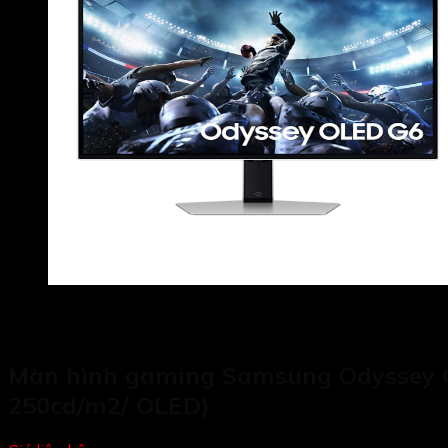
Màn hình gaming Samsung Odyssey G
250cd/m2/ OLED)