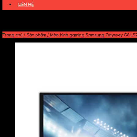
LIÊN HỆ
/
/
Trang chủ
Sản phẩm
Màn hình gaming Samsung Odyssey G6 LS27