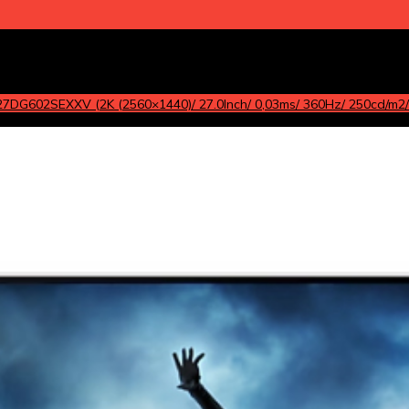
DG602SEXXV (2K (2560×1440)/ 27.0Inch/ 0,03ms/ 360Hz/ 250cd/m2