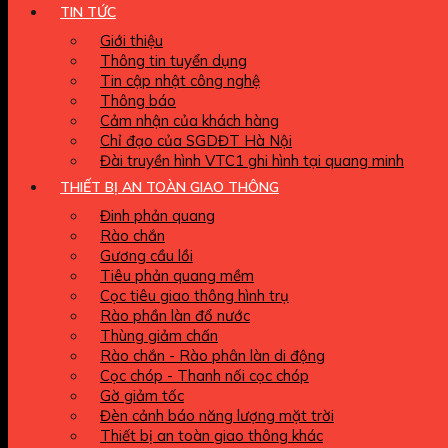
TIN TỨC
Giới thiệu
Thông tin tuyển dụng
Tin cập nhật công nghệ
Thông báo
Cảm nhận của khách hàng
Chỉ đạo của SGDĐT Hà Nội
Đài truyền hình VTC1 ghi hình tại quang minh
THIẾT BỊ AN TOÀN GIAO THÔNG
Đinh phản quang
Rào chắn
Gương cầu lồi
Tiêu phản quang mềm
Cọc tiêu giao thông hình trụ
Rào phần làn đổ nước
Thùng giảm chấn
Rào chắn - Rào phân làn di động
Cọc chóp - Thanh nối cọc chóp
Gờ giảm tốc
Đèn cảnh báo năng lượng mặt trời
Thiết bị an toàn giao thông khác