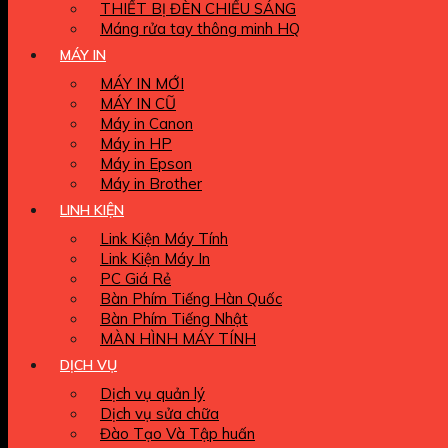
THIẾT BỊ ĐÈN CHIẾU SÁNG
Máng rửa tay thông minh HQ
MÁY IN
MÁY IN MỚI
MÁY IN CŨ
Máy in Canon
Máy in HP
Máy in Epson
Máy in Brother
LINH KIỆN
Link Kiện Máy Tính
Link Kiện Máy In
PC Giá Rẻ
Bàn Phím Tiếng Hàn Quốc
Bàn Phím Tiếng Nhật
MÀN HÌNH MÁY TÍNH
DỊCH VỤ
Dịch vụ quản lý
Dịch vụ sửa chữa
Đào Tạo Và Tập huấn