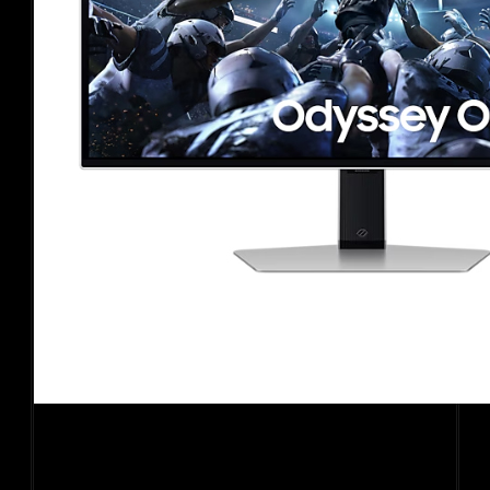
Màn hình gaming Samsung Odyssey G6
LS27DG602SEXXV (2K (2560×1440)/ 27.0Inch/ 0,03ms/
360Hz/ 250cd/m2/ OLED)