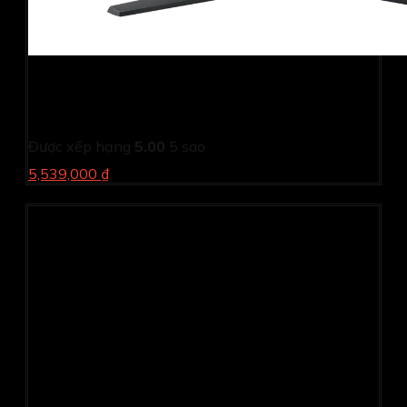
Màn hình gaming Samsung Odyssey G4
LS27BG400EEXXV (27Inch/ Full HD/ 1ms/ 240Hz/
400cd/m2/ IPS)
Được xếp hạng
5.00
5 sao
5,539,000 ₫