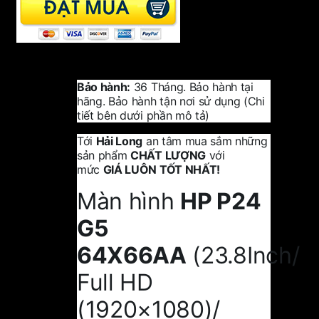
Bảo hành:
36 Tháng. Bảo hành tại
hãng. Bảo hành tận nơi sử dụng (Chi
tiết bên dưới phần mô tả)
Tới
Hải Long
an tâm mua sắm những
sản phẩm
CHẤT LƯỢNG
với
mức
GIÁ LUÔN TỐT NHẤT!
Màn hình
HP P24
G5
64X66AA
(23.8Inch/
Full HD
(1920×1080)/