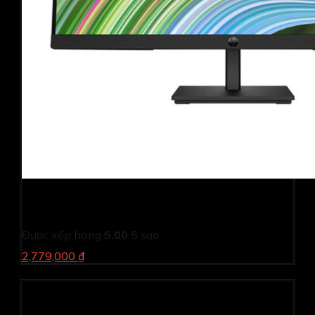
Màn hình HP P24 G5 64X66AA (23.8Inch/ Full HD/ 5ms/
75HZ/ 250cd/m2/ IPS)
Được xếp hạng
5.00
5 sao
2,779,000 ₫