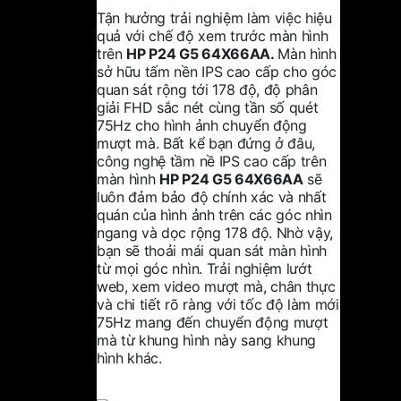
Tận hưởng trải nghiệm làm việc hiệu
quả với chế độ xem trước màn hình
trên
HP P24 G5 64X66AA.
Màn hình
sở hữu tấm nền IPS cao cấp cho góc
quan sát rộng tới 178 độ, độ phân
giải FHD sắc nét cùng tần số quét
75Hz cho hình ảnh chuyển động
mượt mà. Bất kể bạn đứng ở đâu,
công nghệ tầm nề IPS cao cấp trên
màn hình
HP P24 G5 64X66AA
sẽ
luôn đảm bảo độ chính xác và nhất
quán của hình ảnh trên các góc nhìn
ngang và dọc rộng 178 độ. Nhờ vậy,
bạn sẽ thoải mái quan sát màn hình
từ mọi góc nhìn. Trải nghiệm lướt
web, xem video mượt mà, chân thực
và chi tiết rõ ràng với tốc độ làm mới
75Hz mang đến chuyển động mượt
mà từ khung hình này sang khung
hình khác.