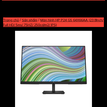
/
/
Trang chủ
Sản phẩm
Màn hình HP P24 G5 64X66AA (23.8Inch/
Full HD/ 5ms/ 75HZ/ 250cd/m2/ IPS)