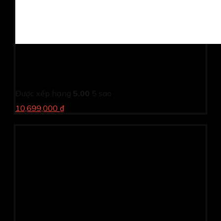
Màn hình thông minh Samsung M8 LS32CM80PUEXXV
Hồng (31.5Inch/ 4K (3840 x 2400)/ 4ms/ 60HZ/
400cd/m2/ VA/ Loa/ Bluetooth/ USB-C /Wifi AC)
Được xếp hạng
5.00
5 sao
10,699,000 ₫