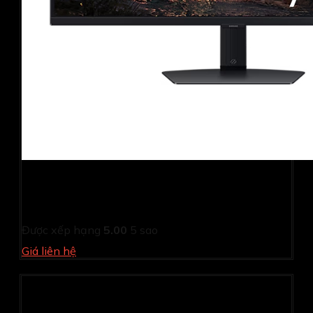
Màn hình gaming Samsung Odyssey G5
LS27DG502EEXXV (27Inch/ QHD (2560×1440)/ 1ms/
180Hz/ IPS)
Được xếp hạng
5.00
5 sao
Giá liên hệ