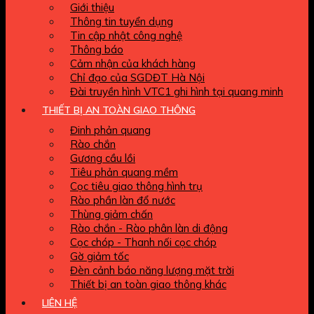
Giới thiệu
Thông tin tuyển dụng
Tin cập nhật công nghệ
Thông báo
Cảm nhận của khách hàng
Chỉ đạo của SGDĐT Hà Nội
Đài truyền hình VTC1 ghi hình tại quang minh
THIẾT BỊ AN TOÀN GIAO THÔNG
Đinh phản quang
Rào chắn
Gương cầu lồi
Tiêu phản quang mềm
Cọc tiêu giao thông hình trụ
Rào phần làn đổ nước
Thùng giảm chấn
Rào chắn - Rào phân làn di động
Cọc chóp - Thanh nối cọc chóp
Gờ giảm tốc
Đèn cảnh báo năng lượng mặt trời
Thiết bị an toàn giao thông khác
LIÊN HỆ