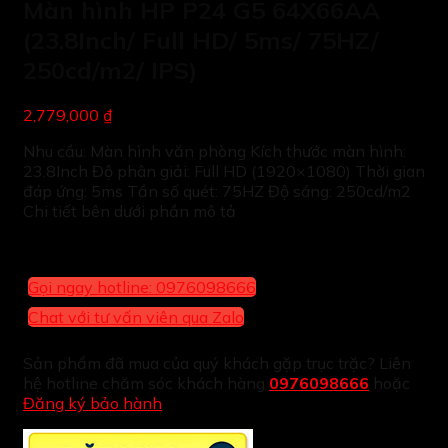
Màn hình HP P24 G5 64X66AA
(23.8Inch/ Full HD/ 5ms/ 75HZ/
250cd/m2/ IPS)
2,779,000 ₫
Nhu cầu: Màn hình văn phòng Kích thước màn hình:
23.8Inch Độ phân giải: Full HD (1920×1080) Thời gian
đáp ứng: 5ms Tần số quét: 75HZ Độ sáng: 250cd/m2
Chi tiết bên dưới phần mô tả
Gọi ngay hotline: 0976098666
Chat với tư vấn viên qua Zalo
Sản phẩm đã mua của quý khách gặp trục trặc? Liên
hệ hotline chăm sóc khách hàng
0976098666
hoặc
Đăng ký bảo hành