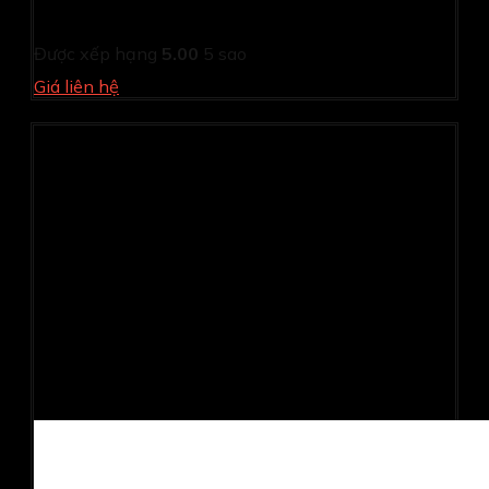
Full HD/ 1ms/ 144Hz/ 300 cd/m2/ IPS)
Được xếp hạng
5.00
5 sao
Giá liên hệ