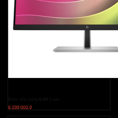
Màn hình cảm ứng HP EliteDisplay E24T G5 6N6E6AA
(24.0Inch/ Full HD/ 5ms/ 75HZ/ 300 cd/m2/ IPS)
Được xếp hạng
5.00
5 sao
6,399,000 ₫