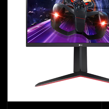
Màn hình gaming LG UltraGear 24GN65R-B (23.8Inch/