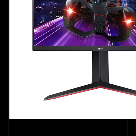
Màn hình gaming LG UltraGear 24GN65R-B (23.8Inch/
Full HD/ 1ms/ 144Hz/ 300 cd/m2/ IPS)