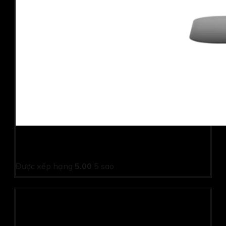
Màn hình Viewsonic VA2708-2K-MHD (27.0Inch/ QHD
(2560×1440)/ 1ms/ 250cd/m2/ IPS)
Được xếp hạng
5.00
5 sao