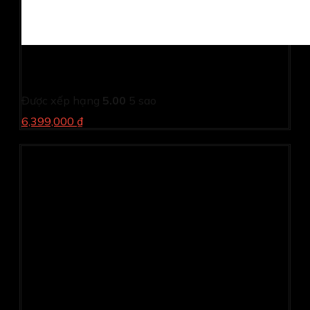
Màn hình cảm ứng HP EliteDisplay E24T G5 6N6E6AA
(24.0Inch/ Full HD/ 5ms/ 75HZ/ 300 cd/m2/ IPS)
Được xếp hạng
5.00
5 sao
6,399,000 ₫