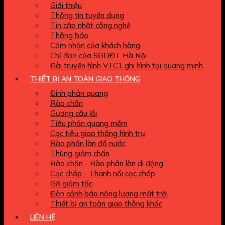
Giới thiệu
Thông tin tuyển dụng
Tin cập nhật công nghệ
Thông báo
Cảm nhận của khách hàng
Chỉ đạo của SGDĐT Hà Nội
Đài truyền hình VTC1 ghi hình tại quang minh
THIẾT BỊ AN TOÀN GIAO THÔNG
Đinh phản quang
Rào chắn
Gương cầu lồi
Tiêu phản quang mềm
Cọc tiêu giao thông hình trụ
Rào phần làn đổ nước
Thùng giảm chấn
Rào chắn - Rào phân làn di động
Cọc chóp - Thanh nối cọc chóp
Gờ giảm tốc
Đèn cảnh báo năng lượng mặt trời
Thiết bị an toàn giao thông khác
LIÊN HỆ