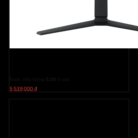
Màn hình gaming Samsung Odyssey G4
LS27BG400EEXXV (27Inch/ Full HD/ 1ms/ 240Hz/
400cd/m2/ IPS)
Được xếp hạng
5.00
5 sao
5,539,000 ₫