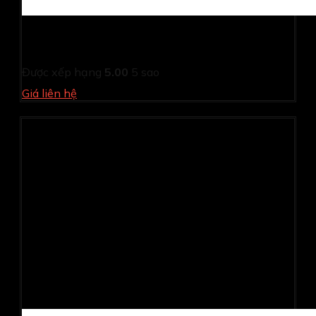
Màn hình LG 27MR400-B (27Inch/ Full HD/ 5ms/ 100HZ/
250cd/m2/ IPS)
Được xếp hạng
5.00
5 sao
Giá liên hệ