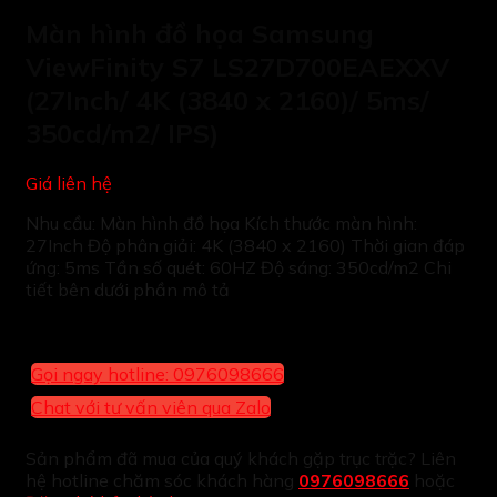
Màn hình đồ họa Samsung
ViewFinity S7 LS27D700EAEXXV
(27Inch/ 4K (3840 x 2160)/ 5ms/
350cd/m2/ IPS)
Giá liên hệ
Nhu cầu: Màn hình đồ họa Kích thước màn hình:
27Inch Độ phân giải: 4K (3840 x 2160) Thời gian đáp
ứng: 5ms Tần số quét: 60HZ Độ sáng: 350cd/m2 Chi
tiết bên dưới phần mô tả
Gọi ngay hotline: 0976098666
Chat với tư vấn viên qua Zalo
Sản phẩm đã mua của quý khách gặp trục trặc? Liên
hệ hotline chăm sóc khách hàng
0976098666
hoặc