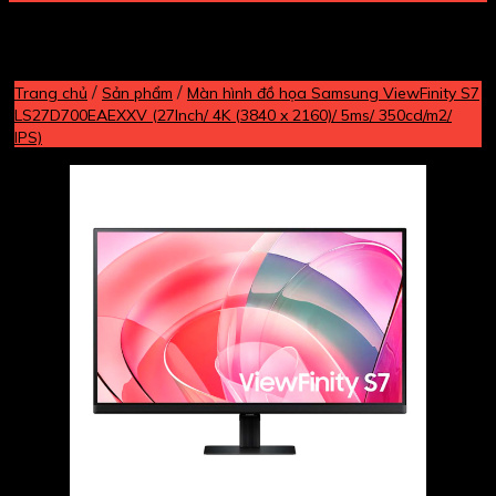
/
/
Trang chủ
Sản phẩm
Màn hình đồ họa Samsung ViewFinity S7
LS27D700EAEXXV (27Inch/ 4K (3840 x 2160)/ 5ms/ 350cd/m2/
IPS)