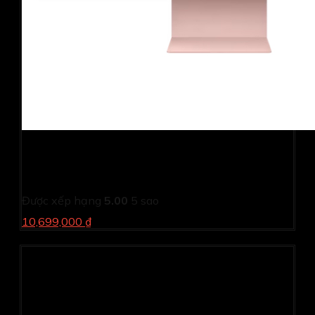
Màn hình thông minh Samsung M8 LS32CM80PUEXXV
Hồng (31.5Inch/ 4K (3840 x 2400)/ 4ms/ 60HZ/
400cd/m2/ VA/ Loa/ Bluetooth/ USB-C /Wifi AC)
Được xếp hạng
5.00
5 sao
10,699,000 ₫