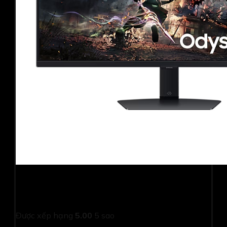
Màn hình gaming Samsung Odyssey G5
LS27DG502EEXXV (27Inch/ QHD (2560×1440)/ 1ms/
180Hz/ IPS)
Được xếp hạng
5.00
5 sao