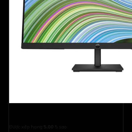
Màn hình HP P24 G5 64X66AA (23.8Inch/ Full HD/ 5ms/
75HZ/ 250cd/m2/ IPS)
Được xếp hạng
5.00
5 sao