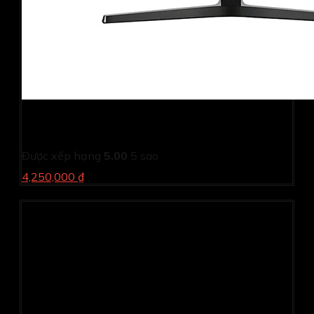
Màn hình cong Samsung LC32R500FHEXXV (31.5Inch/
Full HD/ 4ms/ 75HZ/ 300 cd/m2/ VA)
Được xếp hạng
5.00
5 sao
4,250,000 ₫