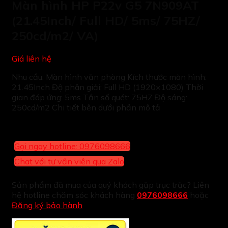
Màn hình HP P22v G5 7N909AT
(21.45Inch/ Full HD/ 5ms/ 75HZ/
250cd/m2/ VA)
Giá liên hệ
Nhu cầu: Màn hình văn phòng Kích thước màn hình:
21.45Inch Độ phân giải: Full HD (1920×1080) Thời
gian đáp ứng: 5ms Tần số quét: 75HZ Độ sáng:
250cd/m2 Chi tiết bên dưới phần mô tả
Gọi ngay hotline: 0976098666
Chat với tư vấn viên qua Zalo
Sản phẩm đã mua của quý khách gặp trục trặc? Liên
hệ hotline chăm sóc khách hàng
0976098666
hoặc
Đăng ký bảo hành