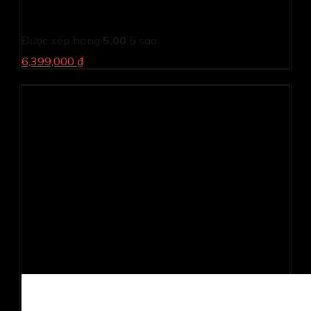
Màn hình cảm ứng HP EliteDisplay E24T G5 6N6E6AA
(24.0Inch/ Full HD/ 5ms/ 75HZ/ 300 cd/m2/ IPS)
Được xếp hạng
5.00
5 sao
6,399,000 ₫