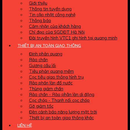
Giới thiệu
Thông tin tuyển dụng
Tin cập nhật công nghệ
Thông báo
Cảm nhận của khách hàng
Chỉ đạo của SGDĐT Hà Nội
Đài truyền hình VTC1 ghi hình tại quang minh
THIẾT BỊ AN TOÀN GIAO THÔNG
Đinh phản quang
Rào chắn
Gương cầu lồi
Tiêu phản quang mềm
Cọc tiêu giao thông hình trụ
Rào phần làn đổ nước
Thùng giảm chấn
Rào chắn - Rào phân làn di động
Cọc chóp - Thanh nối cọc chóp
Gờ giảm tốc
Đèn cảnh báo năng lượng mặt trời
Thiết bị an toàn giao thông khác
LIÊN HỆ