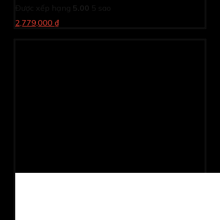
Được xếp hạng
5.00
5 sao
2,779,000 ₫