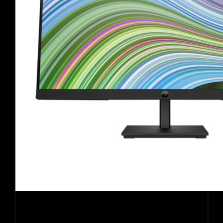
Màn hình HP P24 G5 64X66AA (23.8Inch/ Full HD/ 5ms/
75HZ/ 250cd/m2/ IPS)