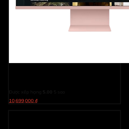
Màn hình thông minh Samsung M8 LS32CM80PUEXXV
Hồng (31.5Inch/ 4K (3840 x 2400)/ 4ms/ 60HZ/
400cd/m2/ VA/ Loa/ Bluetooth/ USB-C /Wifi AC)
Được xếp hạng
5.00
5 sao
10,699,000 ₫