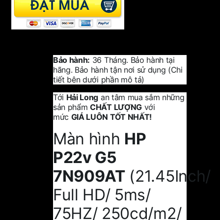
Bảo hành:
36 Tháng. Bảo hành tại
hãng. Bảo hành tận nơi sử dụng (Chi
tiết bên dưới phần mô tả)
Tới
Hải Long
an tâm mua sắm những
sản phẩm
CHẤT LƯỢNG
với
mức
GIÁ LUÔN TỐT NHẤT!
Màn hình
HP
P22v G5
7N909AT
(21.45Inch/
Full HD/ 5ms/
75HZ/ 250cd/m2/