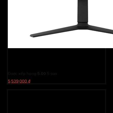
Màn hình gaming Samsung Odyssey G4
LS27BG400EEXXV (27Inch/ Full HD/ 1ms/ 240Hz/
400cd/m2/ IPS)
Được xếp hạng
5.00
5 sao
5,539,000 ₫