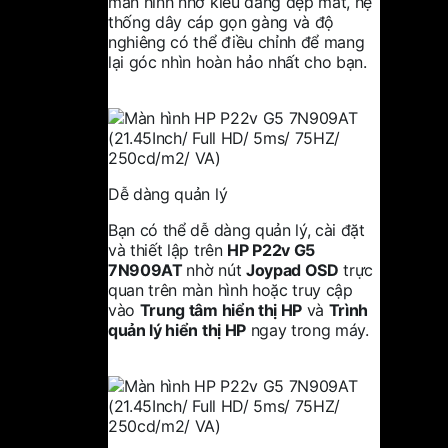
màn hình nhờ kiểu dáng đẹp mắt, hệ
thống dây cáp gọn gàng và độ
nghiêng có thể điều chỉnh để mang
lại góc nhìn hoàn hảo nhất cho bạn.
Dễ dàng quản lý
Bạn có thể dễ dàng quản lý, cài đặt
và thiết lập trên
HP P22v G5
7N909AT
nhờ nút
Joypad OSD
trực
quan trên màn hình hoặc truy cập
vào
Trung tâm hiển thị HP
và
Trình
quản lý hiển thị HP
ngay trong máy.