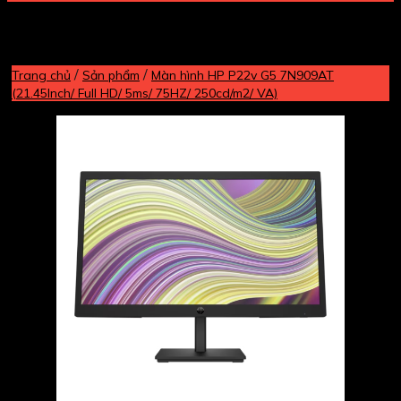
/
/
Trang chủ
Sản phẩm
Màn hình HP P22v G5 7N909AT
(21.45Inch/ Full HD/ 5ms/ 75HZ/ 250cd/m2/ VA)