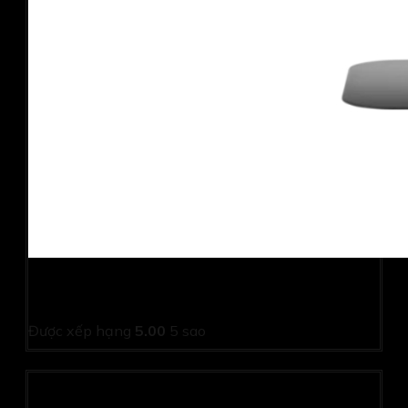
Màn hình Viewsonic VA2708-2K-MHD (27.0Inch/ QHD
(2560×1440)/ 1ms/ 250cd/m2/ IPS)
Được xếp hạng
5.00
5 sao