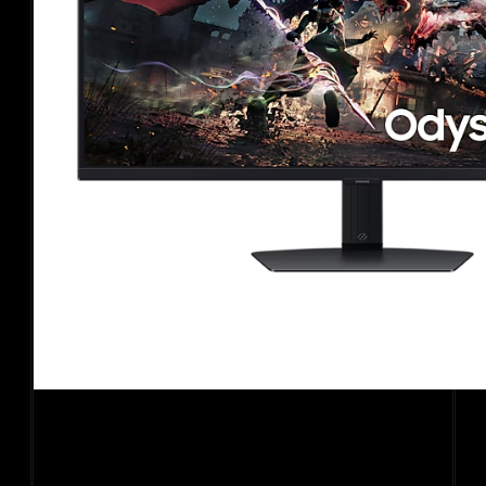
Màn hình gaming Samsung Odyssey G5
LS27DG502EEXXV (27Inch/ QHD (2560×1440)/ 1ms/
180Hz/ IPS)