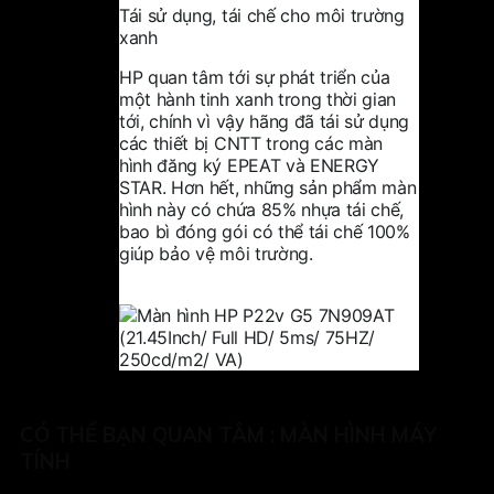
Tái sử dụng, tái chế cho môi trường
xanh
HP quan tâm tới sự phát triển của
một hành tinh xanh trong thời gian
tới, chính vì vậy hãng đã tái sử dụng
các thiết bị CNTT trong các màn
hình đăng ký EPEAT và ENERGY
STAR. Hơn hết, những sản phẩm màn
hình này có chứa 85% nhựa tái chế,
bao bì đóng gói có thể tái chế 100%
giúp bảo vệ môi trường.
CÓ THỂ BẠN QUAN TÂM :
MÀN HÌNH MÁY
TÍNH