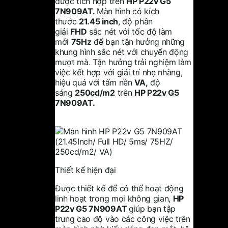
được tích hợp trên
HP P22v G5
7N909AT.
Màn hình có kích
thước
21.45 inch
, độ phân
giải
FHD
sắc nét với tốc độ làm
mới
75Hz
để bạn tận hưởng những
khung hình sắc nét với chuyển động
mượt mà. Tận hưởng trải nghiệm làm
việc kết hợp với giải trí nhẹ nhàng,
hiệu quả với tấm nền
VA,
độ
sáng
250cd/m2
trên
HP P22v G5
7N909AT.
Thiết kế hiện đại
Được thiết kế để có thể hoạt động
linh hoạt trong mọi không gian,
HP
P22v G5 7N909AT
giúp bạn tập
trung cao độ vào các công việc trên