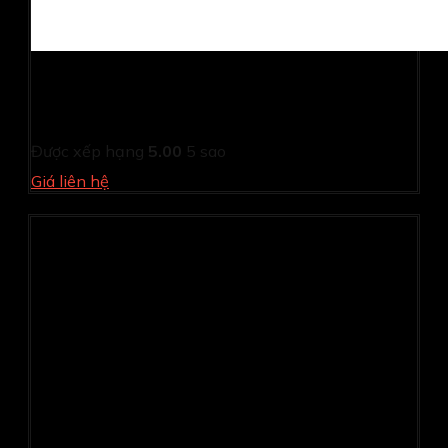
Màn hình gaming Samsung Odyssey G6
LS27DG602SEXXV (2K (2560×1440)/ 27.0Inch/ 0,03ms/
360Hz/ 250cd/m2/ OLED)
Được xếp hạng
5.00
5 sao
Giá liên hệ