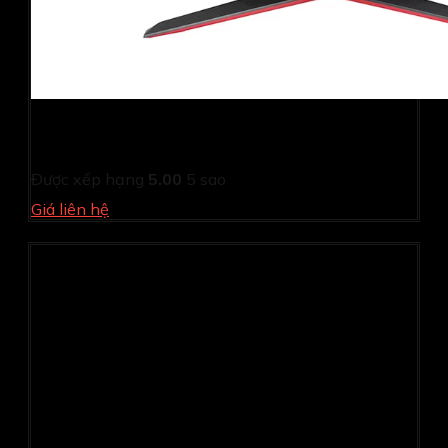
Màn hình gaming LG UltraGear 24GN65R-B (23.8Inch/
Full HD/ 1ms/ 144Hz/ 300 cd/m2/ IPS)
Được xếp hạng
5.00
5 sao
Giá liên hệ